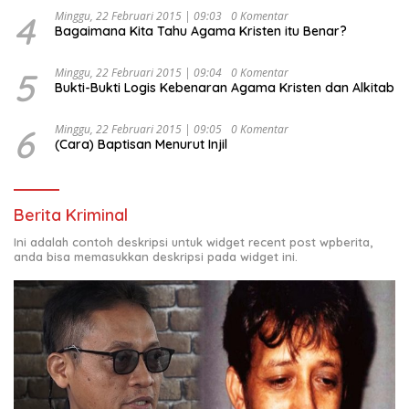
4
Minggu, 22 Februari 2015 | 09:03
0 Komentar
Bagaimana Kita Tahu Agama Kristen itu Benar?
5
Minggu, 22 Februari 2015 | 09:04
0 Komentar
Bukti-Bukti Logis Kebenaran Agama Kristen dan Alkitab
6
Minggu, 22 Februari 2015 | 09:05
0 Komentar
(Cara) Baptisan Menurut Injil
Berita Kriminal
Ini adalah contoh deskripsi untuk widget recent post wpberita,
anda bisa memasukkan deskripsi pada widget ini.