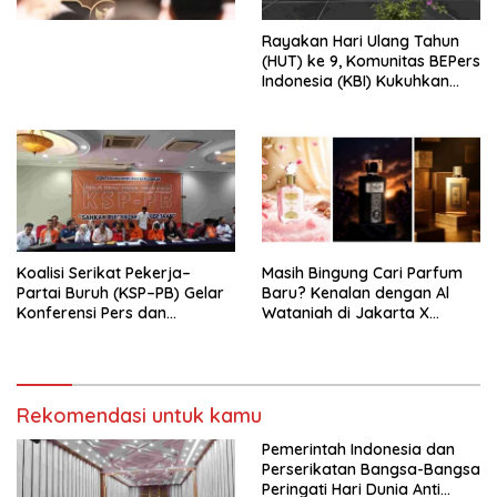
Kesejahteraan Sosial dalam
Menata Bangsa Menuju
Rayakan Hari Ulang Tahun
Indonesia Emas 2045”,
(HUT) ke 9, Komunitas BEPers
Indonesia (KBI) Kukuhkan
Pengurus Hasil Musyawarah
Nasional (Munas) Pertama,
Tema: “Penguatan dan
Pengembangan Organisasi
KBI yang Berbasis Riset di
seluruh Indonesia dan
Mancanegara”.
Koalisi Serikat Pekerja–
Masih Bingung Cari Parfum
Partai Buruh (KSP–PB) Gelar
Baru? Kenalan dengan Al
Konferensi Pers dan
Wataniah di Jakarta X
Sarasehan: Menuntaskan
Beauty 2026
Perjuangan Koalisi Serikat
Pekerja–Partai Buruh untuk
RUU Ketenagakerjaan Baru.
Rekomendasi untuk kamu
Pemerintah Indonesia dan
Perserikatan Bangsa-Bangsa
Peringati Hari Dunia Anti