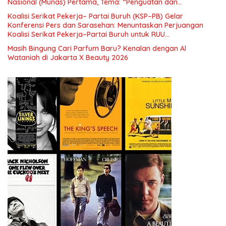
Nasional (Munas) Pertama, Tema: “Penguatan dan
Pengembangan Organisasi KBI yang Berbasis Riset di seluruh
Koalisi Serikat Pekerja– Partai Buruh (KSP–PB) Gelar
Indonesia dan Mancanegara”.
Konferensi Pers dan Sarasehan: Menuntaskan Perjuangan
Koalisi Serikat Pekerja–Partai Buruh untuk RUU
Ketenagakerjaan Baru.
Masih Bingung Cari Parfum Baru? Kenalan dengan Al
Wataniah di Jakarta X Beauty 2026