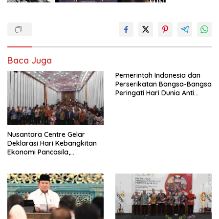
Baca Juga
Pemerintah Indonesia dan
Perserikatan Bangsa-Bangsa
Peringati Hari Dunia Anti
Perdagangan Orang 2026
dengan Komitmen Baru
untuk Memberantas
Perdagangan Orang di Era
Nusantara Centre Gelar
Digital
Deklarasi Hari Kebangkitan
Ekonomi Pancasila,
Peluncuran Buku Soemitro
Djojohadikusumo Anti
Penjajahan (Pergolakan
Ekonomi Politik Indonesia) &
Simposium Nasional “Urgensi
Undang-Undang
Perekonomian Nasional dan