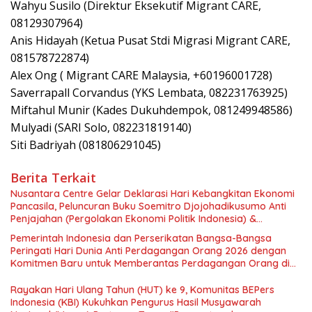
Wahyu Susilo (Direktur Eksekutif Migrant CARE,
08129307964)
Anis Hidayah (Ketua Pusat Stdi Migrasi Migrant CARE,
081578722874)
Alex Ong ( Migrant CARE Malaysia, +60196001728)
Saverrapall Corvandus (YKS Lembata, 082231763925)
Miftahul Munir (Kades Dukuhdempok, 081249948586)
Mulyadi (SARI Solo, 082231819140)
Siti Badriyah (081806291045)
Berita Terkait
Nusantara Centre Gelar Deklarasi Hari Kebangkitan Ekonomi
Pancasila, Peluncuran Buku Soemitro Djojohadikusumo Anti
Penjajahan (Pergolakan Ekonomi Politik Indonesia) &
Simposium Nasional “Urgensi Undang-Undang Perekonomian
Pemerintah Indonesia dan Perserikatan Bangsa-Bangsa
Nasional dan Kesejahteraan Sosial dalam Menata Bangsa
Peringati Hari Dunia Anti Perdagangan Orang 2026 dengan
Menuju Indonesia Emas 2045”,
Komitmen Baru untuk Memberantas Perdagangan Orang di
Era Digital
Rayakan Hari Ulang Tahun (HUT) ke 9, Komunitas BEPers
Indonesia (KBI) Kukuhkan Pengurus Hasil Musyawarah