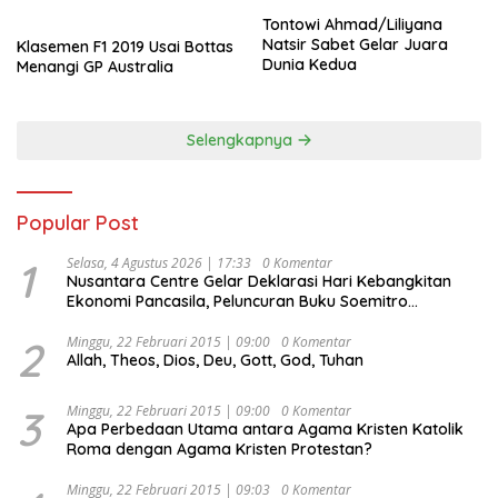
Tontowi Ahmad/Liliyana
Natsir Sabet Gelar Juara
Klasemen F1 2019 Usai Bottas
Dunia Kedua
Menangi GP Australia
Selengkapnya
Popular Post
1
Selasa, 4 Agustus 2026 | 17:33
0 Komentar
Nusantara Centre Gelar Deklarasi Hari Kebangkitan
Ekonomi Pancasila, Peluncuran Buku Soemitro
Djojohadikusumo Anti Penjajahan (Pergolakan
Ekonomi Politik Indonesia) & Simposium Nasional
2
Minggu, 22 Februari 2015 | 09:00
0 Komentar
Allah, Theos, Dios, Deu, Gott, God, Tuhan
“Urgensi Undang-Undang Perekonomian Nasional dan
Kesejahteraan Sosial dalam Menata Bangsa Menuju
Indonesia Emas 2045”,
3
Minggu, 22 Februari 2015 | 09:00
0 Komentar
Apa Perbedaan Utama antara Agama Kristen Katolik
Roma dengan Agama Kristen Protestan?
Minggu, 22 Februari 2015 | 09:03
0 Komentar