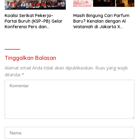
Mancanegara”.
Koalisi Serikat Pekerja–
Masih Bingung Cari Parfum
Partai Buruh (KSP–PB) Gelar
Baru? Kenalan dengan Al
Konferensi Pers dan
Wataniah di Jakarta X
Sarasehan: Menuntaskan
Beauty 2026
Perjuangan Koalisi Serikat
Pekerja–Partai Buruh untuk
RUU Ketenagakerjaan Baru.
Tinggalkan Balasan
Alamat email Anda tidak akan dipublikasikan.
Ruas yang wajib
ditandai
*