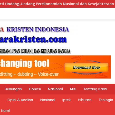
 dan Kesejahteraan Sosial dalam Menata Bangsa Menuju Indones
Renungan
Donasi
Nasional
Misi
Tentang Kami
n
Opini & Analisa
Nasional
Iptek
Hiburan
Teologia
 Kami