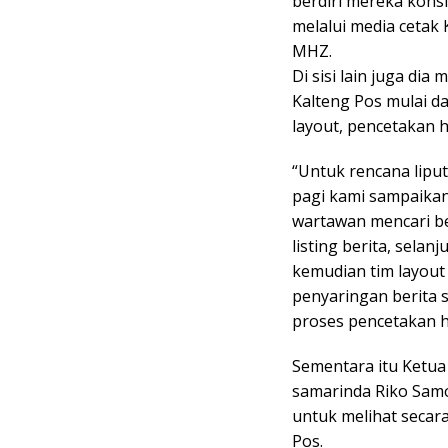
berdiri mereka kons
melalui media cetak
MHZ.
Di sisi lain juga dia
Kalteng Pos mulai dar
layout, pencetakan h
“Untuk rencana lipu
pagi kami sampaikan
wartawan mencari be
listing berita, selan
kemudian tim layout 
penyaringan berita 
proses pencetakan hin
Sementara itu Ketua
samarinda Riko Sam
untuk melihat secara
Pos.