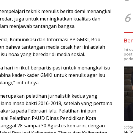
empelajari teknik menulis berita demi menangkal
6
eredar, juga untuk meningkatkan kualitas dan
lam menjawab tantangan bangsa.
edia, Komunikasi dan Informasi PP GMKI, Bob
Ber
 bahwa tantangan media cetak hari ini adalah
Ini 
isu hoax yang beredar di media sosial.
post
pada
 hari ini ikut berpartisipasi untuk menangkal isu
bina kader-kader GMKI untuk menulis agar isu
ulangi,” imbuhnya.
i merupakan pelatihan jurnalistik kedua yang
lama masa bakti 2016-2018, setelah yang pertama
akarta pada Februari lalu. Pelatihan ini pun
Balai Pelatihan PAUD Dinas Pendidikan Kota
tanggal 28 sampai 30 Agustus kemarin, dengan
Sabtu
14 T
l dari Provinsi Kalimantan Timur dan Kalimantan