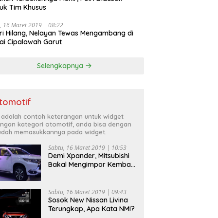
uk Tim Khusus
, 16 Maret 2019 | 08:22
ri Hilang, Nelayan Tewas Mengambang di
ai Cipalawah Garut
Selengkapnya
tomotif
i adalah contoh keterangan untuk widget
ngan kategori otomotif, anda bisa dengan
dah memasukkannya pada widget.
Sabtu, 16 Maret 2019 | 10:53
Demi Xpander, Mitsubishi
Bakal Mengimpor Kembali
Pajero Sport
Sabtu, 16 Maret 2019 | 09:43
Sosok New Nissan Livina
Terungkap, Apa Kata NMI?