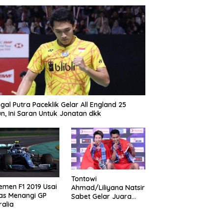
gal Putra Paceklik Gelar All England 25
n, Ini Saran Untuk Jonatan dkk
Tontowi
emen F1 2019 Usai
Ahmad/Liliyana Natsir
as Menangi GP
Sabet Gelar Juara
ralia
Dunia Kedua