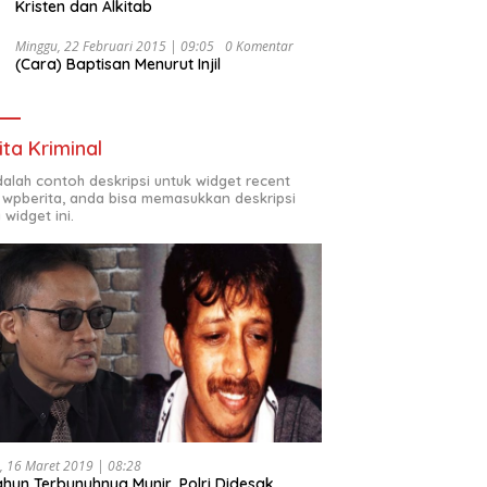
Kristen dan Alkitab
Minggu, 22 Februari 2015 | 09:05
0 Komentar
(Cara) Baptisan Menurut Injil
ita Kriminal
adalah contoh deskripsi untuk widget recent
 wpberita, anda bisa memasukkan deskripsi
 widget ini.
, 16 Maret 2019 | 08:28
ahun Terbunuhnya Munir, Polri Didesak