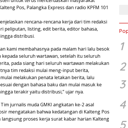
isten untuk terus mencerdaskan masyarakat
 Kalteng Pos, Palangka Express dan radio KPFM 101
 menjelaskan rencana-rencana kerja dari tim redaksi
i peliputan, listing, edit berita, editor bahasa,
Pop
ingga distribusi.
1
tan kami membahasnya pada malam hari lalu besok
 kepada seluruh wartawan, setelah itu seluruh
2
rita, pada siang hari seluruh wartawan melakukan
jutnya tim redaksi mulai meng-input berita,
mulai melakukan penata letakan berita, lalu
3
sesuai dengan bahasa baku dan mulai masuk ke
gga terakir yaitu distribusi,” ujar nya.
4
 Tim jurnalis muda GMKI angkatan ke-2 asal
osir mengatakan bahwa kedatangan di Kalteng Pos
 langsung proses kerja surat kabar harian Kalteng
5