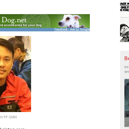
B
In
an
kum PP GMKI