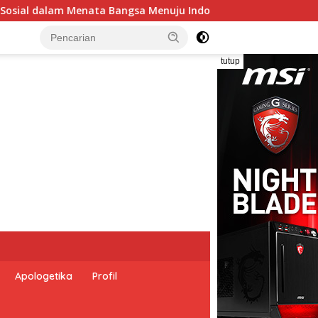
ia Emas 2045”,
Pemerintah Indonesia dan Perserikata
tutup
Apologetika
Profil