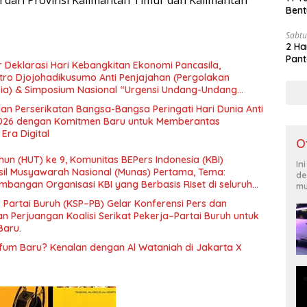
Bent
Sabtu
2 Ha
Pant
 Deklarasi Hari Kebangkitan Ekonomi Pancasila,
tro Djojohadikusumo Anti Penjajahan (Pergolakan
esia) & Simposium Nasional “Urgensi Undang-Undang
 dan Kesejahteraan Sosial dalam Menata Bangsa Menuju
an Perserikatan Bangsa-Bangsa Peringati Hari Dunia Anti
026 dengan Komitmen Baru untuk Memberantas
Era Digital
O
un (HUT) ke 9, Komunitas BEPers Indonesia (KBI)
In
il Musyawarah Nasional (Munas) Pertama, Tema:
de
bangan Organisasi KBI yang Berbasis Riset di seluruh
mu
gara”.
– Partai Buruh (KSP–PB) Gelar Konferensi Pers dan
 Perjuangan Koalisi Serikat Pekerja–Partai Buruh untuk
Baru.
rfum Baru? Kenalan dengan Al Wataniah di Jakarta X