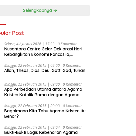
Selengkapnya
ular Post
Selasa, 4 Agustus 2026 | 17:33
0 Komentar
Nusantara Centre Gelar Deklarasi Hari
Kebangkitan Ekonomi Pancasila,
Peluncuran Buku Soemitro
Djojohadikusumo Anti Penjajahan
Minggu, 22 Februari 2015 | 09:00
0 Komentar
Allah, Theos, Dios, Deu, Gott, God, Tuhan
(Pergolakan Ekonomi Politik Indonesia) &
Simposium Nasional “Urgensi Undang-
Undang Perekonomian Nasional dan
Minggu, 22 Februari 2015 | 09:00
0 Komentar
Kesejahteraan Sosial dalam Menata
Apa Perbedaan Utama antara Agama
Bangsa Menuju Indonesia Emas 2045”,
Kristen Katolik Roma dengan Agama
Kristen Protestan?
Minggu, 22 Februari 2015 | 09:03
0 Komentar
Bagaimana Kita Tahu Agama Kristen itu
Benar?
Minggu, 22 Februari 2015 | 09:04
0 Komentar
Bukti-Bukti Logis Kebenaran Agama