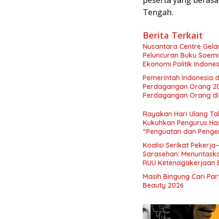
Tengah.
Berita Terkait
Nusantara Centre Gelar
Peluncuran Buku Soemi
Ekonomi Politik Indon
Perekonomian Nasional
Pemerintah Indonesia d
Indonesia Emas 2045”,
Perdagangan Orang 2
Perdagangan Orang di 
Rayakan Hari Ulang Tah
Kukuhkan Pengurus Has
“Penguatan dan Pengem
Indonesia dan Mancane
Koalisi Serikat Pekerja
Sarasehan: Menuntaskan
RUU Ketenagakerjaan 
Masih Bingung Cari Pa
Beauty 2026