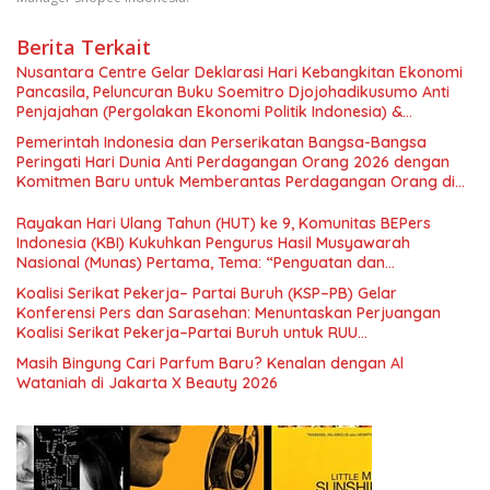
Berita Terkait
Nusantara Centre Gelar Deklarasi Hari Kebangkitan Ekonomi
Pancasila, Peluncuran Buku Soemitro Djojohadikusumo Anti
Penjajahan (Pergolakan Ekonomi Politik Indonesia) &
Simposium Nasional “Urgensi Undang-Undang Perekonomian
Pemerintah Indonesia dan Perserikatan Bangsa-Bangsa
Nasional dan Kesejahteraan Sosial dalam Menata Bangsa
Peringati Hari Dunia Anti Perdagangan Orang 2026 dengan
Menuju Indonesia Emas 2045”,
Komitmen Baru untuk Memberantas Perdagangan Orang di
Era Digital
Rayakan Hari Ulang Tahun (HUT) ke 9, Komunitas BEPers
Indonesia (KBI) Kukuhkan Pengurus Hasil Musyawarah
Nasional (Munas) Pertama, Tema: “Penguatan dan
Pengembangan Organisasi KBI yang Berbasis Riset di seluruh
Koalisi Serikat Pekerja– Partai Buruh (KSP–PB) Gelar
Indonesia dan Mancanegara”.
Konferensi Pers dan Sarasehan: Menuntaskan Perjuangan
Koalisi Serikat Pekerja–Partai Buruh untuk RUU
Ketenagakerjaan Baru.
Masih Bingung Cari Parfum Baru? Kenalan dengan Al
Wataniah di Jakarta X Beauty 2026