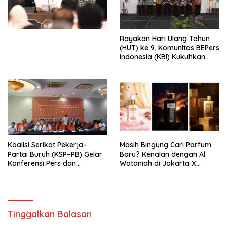
Undang-Undang
Perekonomian Nasional dan
Kesejahteraan Sosial dalam
Menata Bangsa Menuju
Rayakan Hari Ulang Tahun
Indonesia Emas 2045”,
(HUT) ke 9, Komunitas BEPers
Indonesia (KBI) Kukuhkan
Pengurus Hasil Musyawarah
Nasional (Munas) Pertama,
Tema: “Penguatan dan
Pengembangan Organisasi
KBI yang Berbasis Riset di
seluruh Indonesia dan
Mancanegara”.
Koalisi Serikat Pekerja–
Masih Bingung Cari Parfum
Partai Buruh (KSP–PB) Gelar
Baru? Kenalan dengan Al
Konferensi Pers dan
Wataniah di Jakarta X
Sarasehan: Menuntaskan
Beauty 2026
Perjuangan Koalisi Serikat
Pekerja–Partai Buruh untuk
RUU Ketenagakerjaan Baru.
Tinggalkan Balasan