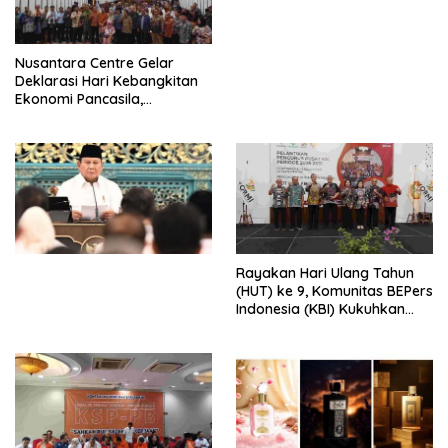
dengan Komitmen Baru
untuk Memberantas
Perdagangan Orang di Era
Nusantara Centre Gelar
Digital
Deklarasi Hari Kebangkitan
Ekonomi Pancasila,
Peluncuran Buku Soemitro
Djojohadikusumo Anti
Penjajahan (Pergolakan
Ekonomi Politik Indonesia) &
Simposium Nasional “Urgensi
Undang-Undang
Perekonomian Nasional dan
Kesejahteraan Sosial dalam
Menata Bangsa Menuju
Rayakan Hari Ulang Tahun
Indonesia Emas 2045”,
(HUT) ke 9, Komunitas BEPers
Indonesia (KBI) Kukuhkan
Pengurus Hasil Musyawarah
Nasional (Munas) Pertama,
Tema: “Penguatan dan
Pengembangan Organisasi
KBI yang Berbasis Riset di
seluruh Indonesia dan
Mancanegara”.