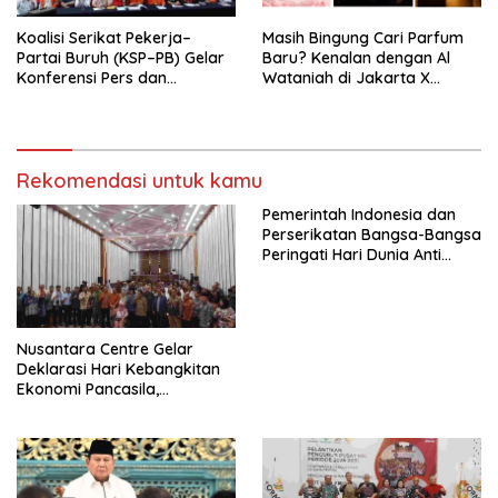
Koalisi Serikat Pekerja–
Masih Bingung Cari Parfum
Partai Buruh (KSP–PB) Gelar
Baru? Kenalan dengan Al
Konferensi Pers dan
Wataniah di Jakarta X
Sarasehan: Menuntaskan
Beauty 2026
Perjuangan Koalisi Serikat
Pekerja–Partai Buruh untuk
RUU Ketenagakerjaan Baru.
Rekomendasi untuk kamu
Pemerintah Indonesia dan
Perserikatan Bangsa-Bangsa
Peringati Hari Dunia Anti
Perdagangan Orang 2026
dengan Komitmen Baru
untuk Memberantas
Perdagangan Orang di Era
Nusantara Centre Gelar
Digital
Deklarasi Hari Kebangkitan
Ekonomi Pancasila,
Peluncuran Buku Soemitro
Djojohadikusumo Anti
Penjajahan (Pergolakan
Ekonomi Politik Indonesia) &
Simposium Nasional “Urgensi