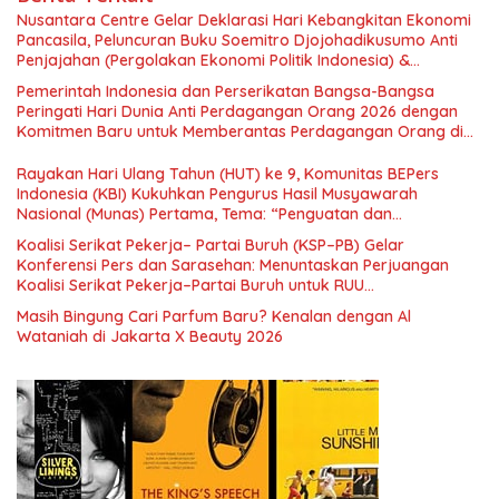
Nusantara Centre Gelar Deklarasi Hari Kebangkitan Ekonomi
Pancasila, Peluncuran Buku Soemitro Djojohadikusumo Anti
Penjajahan (Pergolakan Ekonomi Politik Indonesia) &
Simposium Nasional “Urgensi Undang-Undang Perekonomian
Pemerintah Indonesia dan Perserikatan Bangsa-Bangsa
Nasional dan Kesejahteraan Sosial dalam Menata Bangsa
Peringati Hari Dunia Anti Perdagangan Orang 2026 dengan
Menuju Indonesia Emas 2045”,
Komitmen Baru untuk Memberantas Perdagangan Orang di
Era Digital
Rayakan Hari Ulang Tahun (HUT) ke 9, Komunitas BEPers
Indonesia (KBI) Kukuhkan Pengurus Hasil Musyawarah
Nasional (Munas) Pertama, Tema: “Penguatan dan
Pengembangan Organisasi KBI yang Berbasis Riset di seluruh
Koalisi Serikat Pekerja– Partai Buruh (KSP–PB) Gelar
Indonesia dan Mancanegara”.
Konferensi Pers dan Sarasehan: Menuntaskan Perjuangan
Koalisi Serikat Pekerja–Partai Buruh untuk RUU
Ketenagakerjaan Baru.
Masih Bingung Cari Parfum Baru? Kenalan dengan Al
Wataniah di Jakarta X Beauty 2026