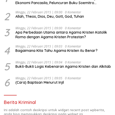
Ekonomi Pancasila, Peluncuran Buku Soemitro
Djojohadikusumo Anti Penjajahan (Pergolakan
Ekonomi Politik Indonesia) & Simposium Nasional
2
Minggu, 22 Februari 2015 | 09:00
0 Komentar
Allah, Theos, Dios, Deu, Gott, God, Tuhan
“Urgensi Undang-Undang Perekonomian Nasional dan
Kesejahteraan Sosial dalam Menata Bangsa Menuju
Indonesia Emas 2045”,
3
Minggu, 22 Februari 2015 | 09:00
0 Komentar
Apa Perbedaan Utama antara Agama Kristen Katolik
Roma dengan Agama Kristen Protestan?
4
Minggu, 22 Februari 2015 | 09:03
0 Komentar
Bagaimana Kita Tahu Agama Kristen itu Benar?
5
Minggu, 22 Februari 2015 | 09:04
0 Komentar
Bukti-Bukti Logis Kebenaran Agama Kristen dan Alkitab
6
Minggu, 22 Februari 2015 | 09:05
0 Komentar
(Cara) Baptisan Menurut Injil
Berita Kriminal
Ini adalah contoh deskripsi untuk widget recent post wpberita,
anda bisa memasukkan deskripsi pada widget ini.