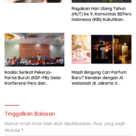
Menata Bangsa Menuju
Rayakan Hari Ulang Tahun
Indonesia Emas 2045”,
(HUT) ke 9, Komunitas BEPers
Indonesia (KBI) Kukuhkan
Pengurus Hasil Musyawarah
Nasional (Munas) Pertama,
Tema: “Penguatan dan
Pengembangan Organisasi
KBI yang Berbasis Riset di
seluruh Indonesia dan
Mancanegara”.
Koalisi Serikat Pekerja–
Masih Bingung Cari Parfum
Partai Buruh (KSP–PB) Gelar
Baru? Kenalan dengan Al
Konferensi Pers dan
Wataniah di Jakarta X
Sarasehan: Menuntaskan
Beauty 2026
Perjuangan Koalisi Serikat
Pekerja–Partai Buruh untuk
RUU Ketenagakerjaan Baru.
Tinggalkan Balasan
Alamat email Anda tidak akan dipublikasikan.
Ruas yang wajib
ditandai
*