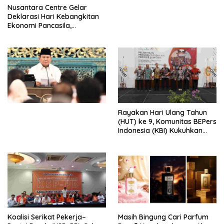
Perdagangan Orang di Era
Nusantara Centre Gelar
Digital
Deklarasi Hari Kebangkitan
Ekonomi Pancasila,
Peluncuran Buku Soemitro
Djojohadikusumo Anti
Penjajahan (Pergolakan
Ekonomi Politik Indonesia) &
Simposium Nasional “Urgensi
Undang-Undang
Perekonomian Nasional dan
Kesejahteraan Sosial dalam
Menata Bangsa Menuju
Rayakan Hari Ulang Tahun
Indonesia Emas 2045”,
(HUT) ke 9, Komunitas BEPers
Indonesia (KBI) Kukuhkan
Pengurus Hasil Musyawarah
Nasional (Munas) Pertama,
Tema: “Penguatan dan
Pengembangan Organisasi
KBI yang Berbasis Riset di
seluruh Indonesia dan
Mancanegara”.
Koalisi Serikat Pekerja–
Masih Bingung Cari Parfum