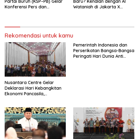
Partai Buruh (KSP–PB) Gelar
Baru? Kenalan dengan Al
Konferensi Pers dan
Wataniah di Jakarta X
Sarasehan: Menuntaskan
Beauty 2026
Perjuangan Koalisi Serikat
Pekerja–Partai Buruh untuk
RUU Ketenagakerjaan Baru.
Rekomendasi untuk kamu
Pemerintah Indonesia dan
Perserikatan Bangsa-Bangsa
Peringati Hari Dunia Anti
Perdagangan Orang 2026
dengan Komitmen Baru
untuk Memberantas
Perdagangan Orang di Era
Nusantara Centre Gelar
Digital
Deklarasi Hari Kebangkitan
Ekonomi Pancasila,
Peluncuran Buku Soemitro
Djojohadikusumo Anti
Penjajahan (Pergolakan
Ekonomi Politik Indonesia) &
Simposium Nasional “Urgensi
Undang-Undang
Perekonomian Nasional dan
Kesejahteraan Sosial dalam