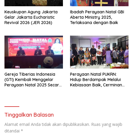
Menjawab Tantangan Sosial
Bangsa
Keuskupan Agung Jakarta
Ibadah Perayaan Natal GBI
Gelar Jakarta Eucharistic
Aberta Ministry 2025,
Revival 2026 (JER 2026)
Terlaksana dengan Baik
Gereja Tiberias Indonesia
Perayaan Natal PUKRN:
(GTI) Kembali Menggelar
Hidup Berdampak Melalui
Perayaan Natal 2025 Secara
Kebiasaan Baik, Cerminan
Besar-besaran di Stadion
Firman Allah
GBK
Tinggalkan Balasan
Alamat email Anda tidak akan dipublikasikan.
Ruas yang wajib
ditandai
*