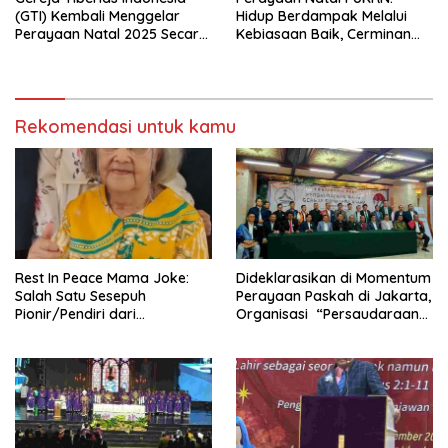
(GTI) Kembali Menggelar
Hidup Berdampak Melalui
Perayaan Natal 2025 Secara
Kebiasaan Baik, Cerminan
Besar-besaran di Stadion
Firman Allah
GBK
Rekomendasi untuk kamu
Rest In Peace Mama Joke:
Dideklarasikan di Momentum
Salah Satu Sesepuh
Perayaan Paskah di Jakarta,
Pionir/Pendiri dari
Organisasi “Persaudaraan
terbentuknya Gereja
Warga Gereja Sumatera
Protestan Soteria di
Utara” (PWGSU) Siap
Indonesia Jemaat Pancaran
Menjadi Wadah
Kasih Allah.
Kebersamaan Lintas
Denominasi untuk
Menghimpun Potensi Warga
Gereja Diaspora untuk