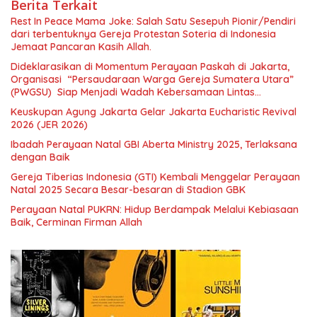
Berita Terkait
Rest In Peace Mama Joke: Salah Satu Sesepuh Pionir/Pendiri
dari terbentuknya Gereja Protestan Soteria di Indonesia
Jemaat Pancaran Kasih Allah.
Dideklarasikan di Momentum Perayaan Paskah di Jakarta,
Organisasi “Persaudaraan Warga Gereja Sumatera Utara”
(PWGSU) Siap Menjadi Wadah Kebersamaan Lintas
Denominasi untuk Menghimpun Potensi Warga Gereja
Keuskupan Agung Jakarta Gelar Jakarta Eucharistic Revival
Diaspora untuk Menjawab Tantangan Sosial Bangsa
2026 (JER 2026)
Ibadah Perayaan Natal GBI Aberta Ministry 2025, Terlaksana
dengan Baik
Gereja Tiberias Indonesia (GTI) Kembali Menggelar Perayaan
Natal 2025 Secara Besar-besaran di Stadion GBK
Perayaan Natal PUKRN: Hidup Berdampak Melalui Kebiasaan
Baik, Cerminan Firman Allah