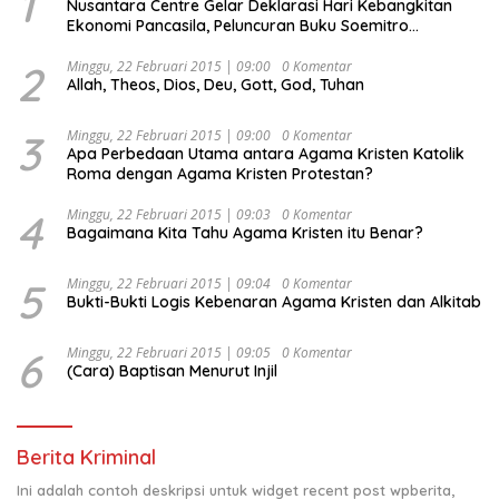
1
Nusantara Centre Gelar Deklarasi Hari Kebangkitan
Ekonomi Pancasila, Peluncuran Buku Soemitro
Djojohadikusumo Anti Penjajahan (Pergolakan
Ekonomi Politik Indonesia) & Simposium Nasional
2
Minggu, 22 Februari 2015 | 09:00
0 Komentar
Allah, Theos, Dios, Deu, Gott, God, Tuhan
“Urgensi Undang-Undang Perekonomian Nasional dan
Kesejahteraan Sosial dalam Menata Bangsa Menuju
Indonesia Emas 2045”,
3
Minggu, 22 Februari 2015 | 09:00
0 Komentar
Apa Perbedaan Utama antara Agama Kristen Katolik
Roma dengan Agama Kristen Protestan?
4
Minggu, 22 Februari 2015 | 09:03
0 Komentar
Bagaimana Kita Tahu Agama Kristen itu Benar?
5
Minggu, 22 Februari 2015 | 09:04
0 Komentar
Bukti-Bukti Logis Kebenaran Agama Kristen dan Alkitab
6
Minggu, 22 Februari 2015 | 09:05
0 Komentar
(Cara) Baptisan Menurut Injil
Berita Kriminal
Ini adalah contoh deskripsi untuk widget recent post wpberita,