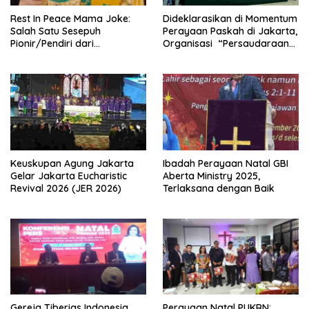
Rest In Peace Mama Joke:
Dideklarasikan di Momentum
Salah Satu Sesepuh
Perayaan Paskah di Jakarta,
Pionir/Pendiri dari
Organisasi “Persaudaraan
terbentuknya Gereja
Warga Gereja Sumatera
Protestan Soteria di
Utara” (PWGSU) Siap
Indonesia Jemaat Pancaran
Menjadi Wadah
Kasih Allah.
Kebersamaan Lintas
Denominasi untuk
Menghimpun Potensi Warga
Gereja Diaspora untuk
Menjawab Tantangan Sosial
Bangsa
Keuskupan Agung Jakarta
Ibadah Perayaan Natal GBI
Gelar Jakarta Eucharistic
Aberta Ministry 2025,
Revival 2026 (JER 2026)
Terlaksana dengan Baik
Gereja Tiberias Indonesia
Perayaan Natal PUKRN: