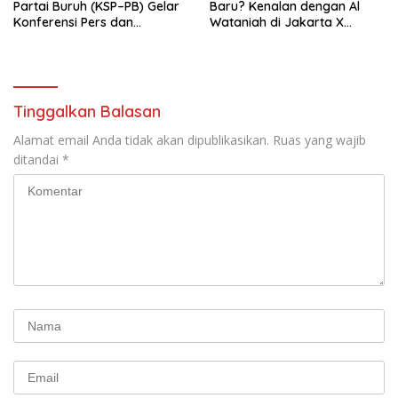
Partai Buruh (KSP–PB) Gelar
Baru? Kenalan dengan Al
Konferensi Pers dan
Wataniah di Jakarta X
Sarasehan: Menuntaskan
Beauty 2026
Perjuangan Koalisi Serikat
Pekerja–Partai Buruh untuk
RUU Ketenagakerjaan Baru.
Tinggalkan Balasan
Alamat email Anda tidak akan dipublikasikan.
Ruas yang wajib
ditandai
*