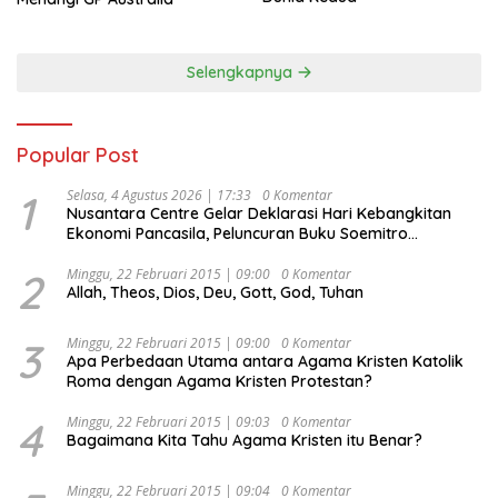
Selengkapnya
Popular Post
1
Selasa, 4 Agustus 2026 | 17:33
0 Komentar
Nusantara Centre Gelar Deklarasi Hari Kebangkitan
Ekonomi Pancasila, Peluncuran Buku Soemitro
Djojohadikusumo Anti Penjajahan (Pergolakan
Ekonomi Politik Indonesia) & Simposium Nasional
2
Minggu, 22 Februari 2015 | 09:00
0 Komentar
Allah, Theos, Dios, Deu, Gott, God, Tuhan
“Urgensi Undang-Undang Perekonomian Nasional dan
Kesejahteraan Sosial dalam Menata Bangsa Menuju
Indonesia Emas 2045”,
3
Minggu, 22 Februari 2015 | 09:00
0 Komentar
Apa Perbedaan Utama antara Agama Kristen Katolik
Roma dengan Agama Kristen Protestan?
4
Minggu, 22 Februari 2015 | 09:03
0 Komentar
Bagaimana Kita Tahu Agama Kristen itu Benar?
Minggu, 22 Februari 2015 | 09:04
0 Komentar