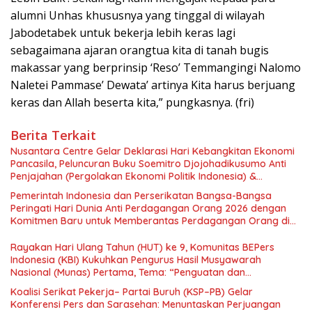
alumni Unhas khususnya yang tinggal di wilayah
Jabodetabek untuk bekerja lebih keras lagi
sebagaimana ajaran orangtua kita di tanah bugis
makassar yang berprinsip ‘Reso’ Temmangingi Nalomo
Naletei Pammase’ Dewata’ artinya Kita harus berjuang
keras dan Allah beserta kita,” pungkasnya. (fri)
Berita Terkait
Nusantara Centre Gelar Deklarasi Hari Kebangkitan Ekonomi
Pancasila, Peluncuran Buku Soemitro Djojohadikusumo Anti
Penjajahan (Pergolakan Ekonomi Politik Indonesia) &
Simposium Nasional “Urgensi Undang-Undang Perekonomian
Pemerintah Indonesia dan Perserikatan Bangsa-Bangsa
Nasional dan Kesejahteraan Sosial dalam Menata Bangsa
Peringati Hari Dunia Anti Perdagangan Orang 2026 dengan
Menuju Indonesia Emas 2045”,
Komitmen Baru untuk Memberantas Perdagangan Orang di
Era Digital
Rayakan Hari Ulang Tahun (HUT) ke 9, Komunitas BEPers
Indonesia (KBI) Kukuhkan Pengurus Hasil Musyawarah
Nasional (Munas) Pertama, Tema: “Penguatan dan
Pengembangan Organisasi KBI yang Berbasis Riset di seluruh
Koalisi Serikat Pekerja– Partai Buruh (KSP–PB) Gelar
Indonesia dan Mancanegara”.
Konferensi Pers dan Sarasehan: Menuntaskan Perjuangan