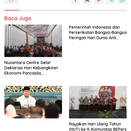
Baca Juga
Pemerintah Indonesia dan
Perserikatan Bangsa-Bangsa
Peringati Hari Dunia Anti
Perdagangan Orang 2026
dengan Komitmen Baru
untuk Memberantas
Perdagangan Orang di Era
Nusantara Centre Gelar
Digital
Deklarasi Hari Kebangkitan
Ekonomi Pancasila,
Peluncuran Buku Soemitro
Djojohadikusumo Anti
Penjajahan (Pergolakan
Ekonomi Politik Indonesia) &
Simposium Nasional “Urgensi
Undang-Undang
Perekonomian Nasional dan
Kesejahteraan Sosial dalam
Menata Bangsa Menuju
Rayakan Hari Ulang Tahun
Indonesia Emas 2045”,
(HUT) ke 9, Komunitas BEPers