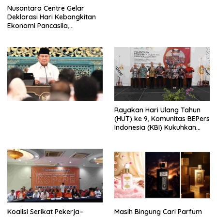
Perdagangan Orang di Era
Nusantara Centre Gelar
Digital
Deklarasi Hari Kebangkitan
Ekonomi Pancasila,
Peluncuran Buku Soemitro
Djojohadikusumo Anti
Penjajahan (Pergolakan
Ekonomi Politik Indonesia) &
Simposium Nasional “Urgensi
Undang-Undang
Perekonomian Nasional dan
Kesejahteraan Sosial dalam
Menata Bangsa Menuju
Rayakan Hari Ulang Tahun
Indonesia Emas 2045”,
(HUT) ke 9, Komunitas BEPers
Indonesia (KBI) Kukuhkan
Pengurus Hasil Musyawarah
Nasional (Munas) Pertama,
Tema: “Penguatan dan
Pengembangan Organisasi
KBI yang Berbasis Riset di
seluruh Indonesia dan
Mancanegara”.
Koalisi Serikat Pekerja–
Masih Bingung Cari Parfum