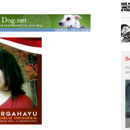
B
In
an