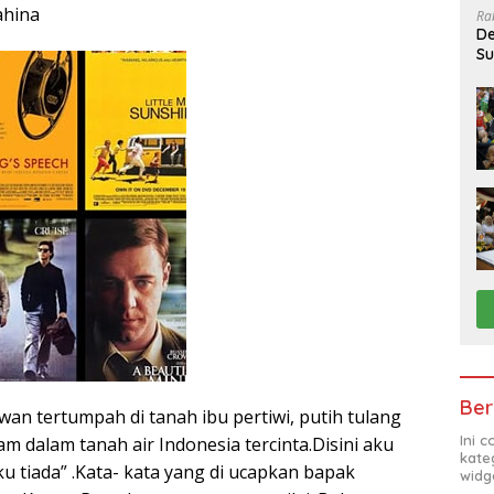
ahina
Ra
De
Su
Sa
Ber
an tertumpah di tanah ibu pertiwi, putih tulang
Ini 
m dalam tanah air Indonesia tercinta.Disini aku
kate
aku tiada” .Kata- kata yang di ucapkan bapak
widg