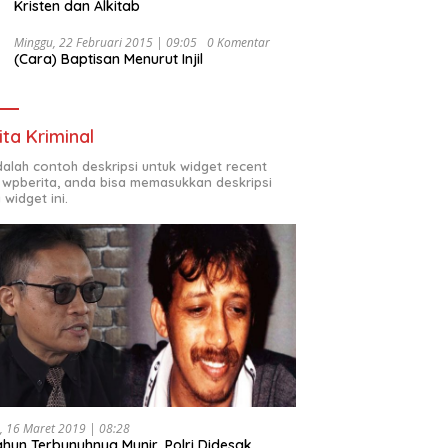
Kristen dan Alkitab
Minggu, 22 Februari 2015 | 09:05
0 Komentar
(Cara) Baptisan Menurut Injil
ita Kriminal
adalah contoh deskripsi untuk widget recent
 wpberita, anda bisa memasukkan deskripsi
 widget ini.
, 16 Maret 2019 | 08:28
ahun Terbunuhnya Munir, Polri Didesak