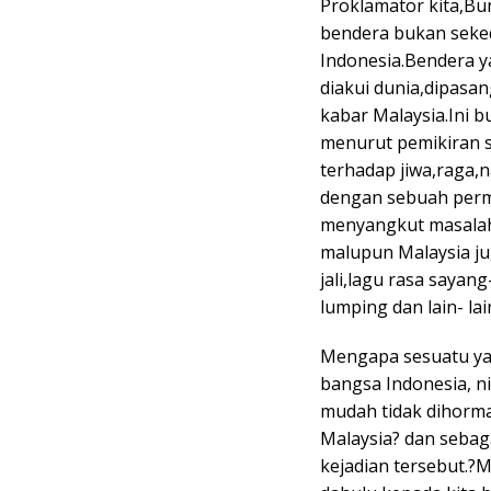
Proklamator kita,Bu
bendera bukan seked
Indonesia.Bendera y
diakui dunia,dipasan
kabar Malaysia.Ini b
menurut pemikiran s
terhadap jiwa,raga,n
dengan sebuah perm
menyangkut masalah 
malupun Malaysia ju
jali,lagu rasa sayang
lumping dan lain- la
Mengapa sesuatu yang
bangsa Indonesia, n
mudah tidak dihormat
Malaysia? dan sebag
kejadian tersebut.?M