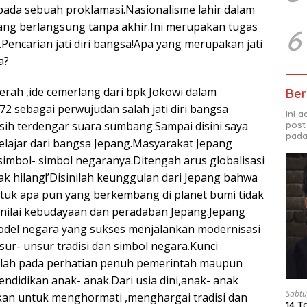
pada sebuah proklamasi.Nasionalisme lahir dalam
ang berlangsung tanpa akhir.Ini merupakan tugas
6
Pencarian jati diri bangsa!Apa yang merupakan jati
a?
rah ,ide cemerlang dari bpk Jokowi dalam
Ber
2 sebagai perwujudan salah jati diri bangsa
Ini 
sih terdengar suara sumbang.Sampai disini saya
post
pada
belajar dari bangsa Jepang.Masyarakat Jepang
imbol- simbol negaranya.Ditengah arus globalisasi
ak hilang!’Disinilah keunggulan dari Jepang bahwa
uk apa pun yang berkembang di planet bumi tidak
nilai kebudayaan dan peradaban Jepang.Jepang
odel negara yang sukses menjalankan modernisasi
ur- unsur tradisi dan simbol negara.Kunci
alah pada perhatian penuh pemerintah maupun
ndidikan anak- anak.Dari usia dini,anak- anak
Sabtu
arkan untuk menghormati ,menghargai tradisi dan
14 T