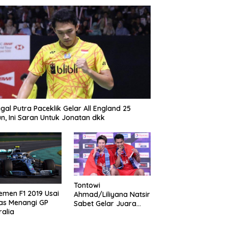
gal Putra Paceklik Gelar All England 25
n, Ini Saran Untuk Jonatan dkk
Tontowi
emen F1 2019 Usai
Ahmad/Liliyana Natsir
as Menangi GP
Sabet Gelar Juara
ralia
Dunia Kedua