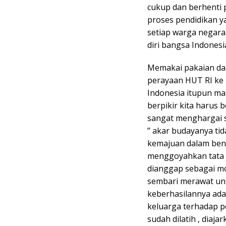
cukup dan berhenti 
proses pendidikan y
setiap warga negara.
diri bangsa Indonesi
Memakai pakaian dae
perayaan HUT RI ke 7
Indonesia itupun ma
berpikir kita harus 
sangat menghargai s
” akar budayanya tid
kemajuan dalam bent
menggoyahkan tata 
dianggap sebagai m
sembari merawat uns
keberhasilannya ad
keluarga terhadap pe
sudah dilatih , diaj