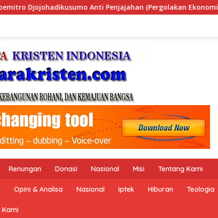
(Pergolakan Ekonomi Politik Indonesia) & Simposium Nasional
Renungan
Donasi
Nasional
Misi
Tentang Kami
n
Opini & Analisa
Nasional
Iptek
Hiburan
Teologia
 Kami