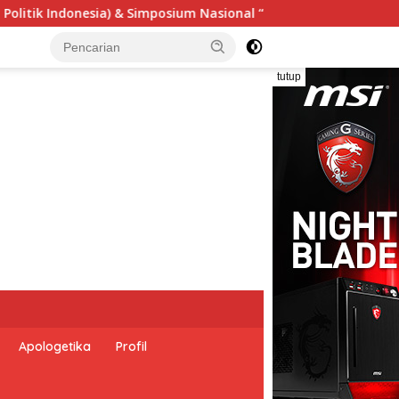
 “Urgensi Undang-Undang Perekonomian Nasional dan Kesejahter
tutup
Apologetika
Profil