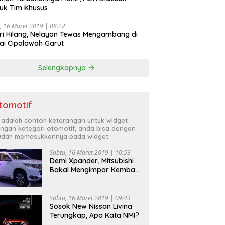
uk Tim Khusus
, 16 Maret 2019 | 08:22
ri Hilang, Nelayan Tewas Mengambang di
ai Cipalawah Garut
Selengkapnya
tomotif
i adalah contoh keterangan untuk widget
ngan kategori otomotif, anda bisa dengan
dah memasukkannya pada widget.
Sabtu, 16 Maret 2019 | 10:53
Demi Xpander, Mitsubishi
Bakal Mengimpor Kembali
Pajero Sport
Sabtu, 16 Maret 2019 | 09:43
Sosok New Nissan Livina
Terungkap, Apa Kata NMI?