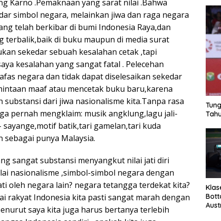
ng Karno .Pemaknaan yang sarat nilai .Bahwa
ar simbol negara, melainkan jiwa dan raga negara
ang telah berkibar di bumi Indonesia Raya,dan
g terbalik,baik di buku maupun di media surat
ukan sekedar sebuah kesalahan cetak ,tapi
aya kesalahan yang sangat fatal . Pelecehan
afas negara dan tidak dapat diselesaikan sekedar
intaan maaf atau mencetak buku baru,karena
substansi dari jiwa nasionalisme kita.Tanpa rasa
Tung
ga pernah mengklaim: musik angklung,lagu jali-
Tahu
- sayange,motif batik,tari gamelan,tari kuda
in sebagai punya Malaysia.
 sangat substansi menyangkut nilai jati diri
ilai nasionalisme ,simbol-simbol negara dengan
i oleh negara lain? negara tetangga terdekat kita?
Klas
Bott
ai rakyat Indonesia kita pasti sangat marah dengan
Aust
enurut saya kita juga harus bertanya terlebih