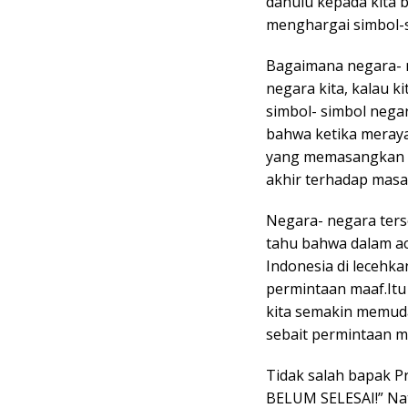
dahulu kepada kita b
menghargai simbol-s
Bagaimana negara- 
negara kita, kalau k
simbol- simbol negar
bahwa ketika meray
yang memasangkan b
akhir terhadap masa
Negara- negara ters
tahu bahwa dalam a
Indonesia di lecehka
permintaan maaf.Itu
kita semakin memud
sebait permintaan m
Tidak salah bapak 
BELUM SELESAI!” Nat