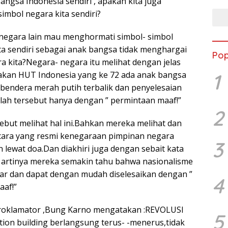
angsa Indonesia sendiri , apakah kita juga
imbol negara kita sendiri?
negara lain mau menghormati simbol- simbol
ita sendiri sebagai anak bangsa tidak menghargai
Pop
a kita?Negara- negara itu melihat dengan jelas
1
akan HUT Indonesia yang ke 72 ada anak bangsa
endera merah putih terbalik dan penyelesaian
lah tersebut hanya dengan ” permintaan maaf!”
2
ebut melihat hal ini.Bahkan mereka melihat dan
cara yang resmi kenegaraan pimpinan negara
3
n lewat doa.Dan diakhiri juga dengan sebait kata
 artinya mereka semakin tahu bahwa nasionalisme
ar dan dapat dengan mudah diselesaikan dengan ”
4
aaf!”
Proklamator ,Bung Karno mengatakan :REVOLUSI
5
ion building berlangsung terus- -menerus,tidak