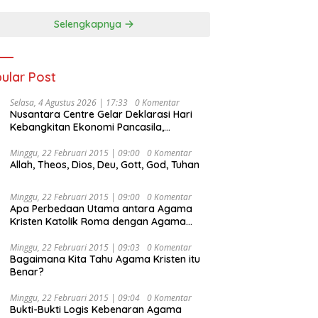
Selengkapnya
ular Post
Selasa, 4 Agustus 2026 | 17:33
0 Komentar
Nusantara Centre Gelar Deklarasi Hari
Kebangkitan Ekonomi Pancasila,
Peluncuran Buku Soemitro
Djojohadikusumo Anti Penjajahan
Minggu, 22 Februari 2015 | 09:00
0 Komentar
Allah, Theos, Dios, Deu, Gott, God, Tuhan
(Pergolakan Ekonomi Politik Indonesia) &
Simposium Nasional “Urgensi Undang-
Undang Perekonomian Nasional dan
Minggu, 22 Februari 2015 | 09:00
0 Komentar
Kesejahteraan Sosial dalam Menata
Apa Perbedaan Utama antara Agama
Bangsa Menuju Indonesia Emas 2045”,
Kristen Katolik Roma dengan Agama
Kristen Protestan?
Minggu, 22 Februari 2015 | 09:03
0 Komentar
Bagaimana Kita Tahu Agama Kristen itu
Benar?
Minggu, 22 Februari 2015 | 09:04
0 Komentar
Bukti-Bukti Logis Kebenaran Agama