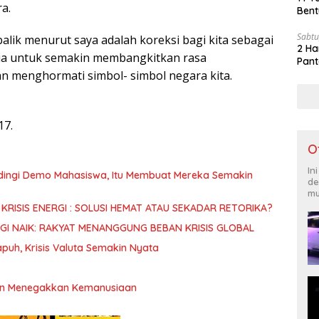
a.
Bent
Sabtu
alik menurut saya adalah koreksi bagi kita sebagai
2 Ha
ia untuk semakin membangkitkan rasa
Pant
an menghormati simbol- simbol negara kita.
17.
O
In
dingi Demo Mahasiswa, Itu Membuat Mereka Semakin
de
mu
KRISIS ENERGI : SOLUSI HEMAT ATAU SEKADAR RETORIKA?
GI NAIK: RAKYAT MENANGGUNG BEBAN KRISIS GLOBAL
puh, Krisis Valuta Semakin Nyata
an Menegakkan Kemanusiaan