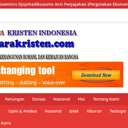
n (Pergolakan Ekonomi Politik Indonesia) & Simposium Nasion
Renungan
Donasi
Nasional
Misi
Tentang Kami
n
Opini & Analisa
Nasional
Iptek
Hiburan
Teologia
 Kami