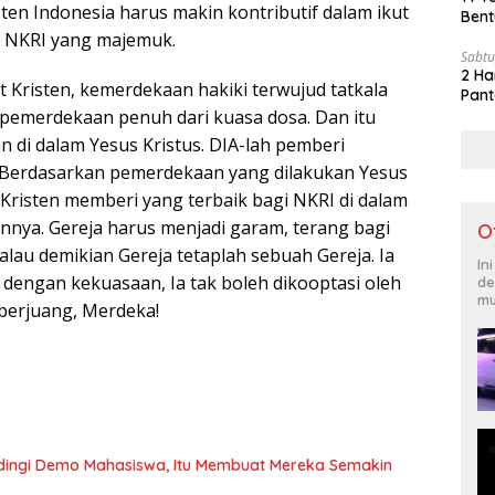
ten Indonesia harus makin kontributif dalam ikut
Bent
NKRI yang majemuk.
Sabtu
2 Ha
 Kristen, kemerdekaan hakiki terwujud tatkala
Pant
pemerdekaan penuh dari kuasa dosa. Dan itu
an di dalam Yesus Kristus. DIA-lah pemberi
 Berdasarkan pemerdekaan yang dilakukan Yesus
 Kristen memberi yang terbaik bagi NKRI di dalam
nya. Gereja harus menjadi garam, terang bagi
O
lau demikian Gereja tetaplah sebuah Gereja. Ia
In
 dengan kekuasaan, Ia tak boleh dikooptasi oleh
de
mu
berjuang, Merdeka!
dingi Demo Mahasiswa, Itu Membuat Mereka Semakin