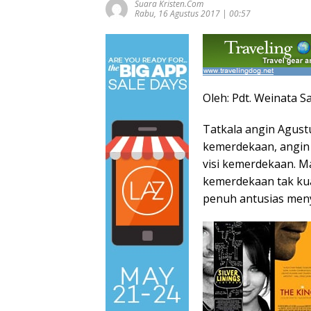
Suara Kristen.com
Rabu, 16 Agustus 2017 | 00:57
Oleh: Pdt. Weinata Sa
Tatkala angin Agust
kemerdekaan, angin
visi kemerdekaan. 
kemerdekaan tak kua
penuh antusias men