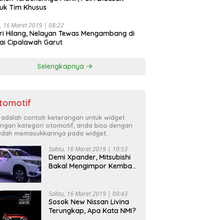
uk Tim Khusus
, 16 Maret 2019 | 08:22
ri Hilang, Nelayan Tewas Mengambang di
ai Cipalawah Garut
Selengkapnya
tomotif
i adalah contoh keterangan untuk widget
ngan kategori otomotif, anda bisa dengan
dah memasukkannya pada widget.
Sabtu, 16 Maret 2019 | 10:53
Demi Xpander, Mitsubishi
Bakal Mengimpor Kembali
Pajero Sport
Sabtu, 16 Maret 2019 | 09:43
Sosok New Nissan Livina
Terungkap, Apa Kata NMI?