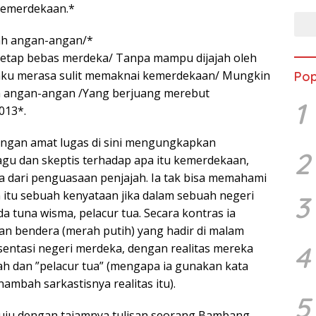
kemerdekaan.*
ah angan-angan/*
etap bebas merdeka/ Tanpa mampu dijajah oleh
 aku merasa sulit memaknai kemerdekaan/ Mungkin
Pop
 angan-angan /Yang berjuang merebut
1
013*.
ngan amat lugas di sini mengungkapkan
2
gu dan skeptis terhadap apa itu kemerdekaan,
 dari penguasaan penjajah. Ia tak bisa memahami
tu sebuah kenyataan jika dalam sebuah negeri
3
a tuna wisma, pelacur tua. Secara kontras ia
n bendera (merah putih) yang hadir di malam
4
sentasi negeri merdeka, dengan realitas mereka
h dan ”pelacur tua” (mengapa ia gunakan kata
nambah sarkastisnya realitas itu).
5
etuju dengan tajamnya tulisan seorang Bambang,