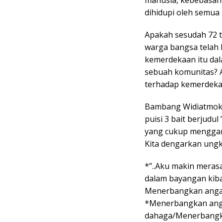
manusia, kebebasan
dihidupi oleh semua 
Apakah sesudah 72 
warga bangsa telah
kemerdekaan itu dal
sebuah komunitas? 
terhadap kemerdekaa
Bambang Widiatmoko
puisi 3 bait berjud
yang cukup menggam
Kita dengarkan ungk
*”..Aku makin mera
dalam bayangan kiba
Menerbangkan angan
*Menerbangkan anga
dahaga/Menerbangka