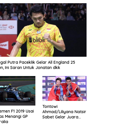
gal Putra Paceklik Gelar All England 25
n, Ini Saran Untuk Jonatan dkk
Tontowi
emen F1 2019 Usai
Ahmad/Liliyana Natsir
as Menangi GP
Sabet Gelar Juara
ralia
Dunia Kedua