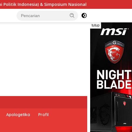
al “Urgensi Undang-Undang Perekonomian Nasional dan Kesejaht
tutup
Apologetika
Profil