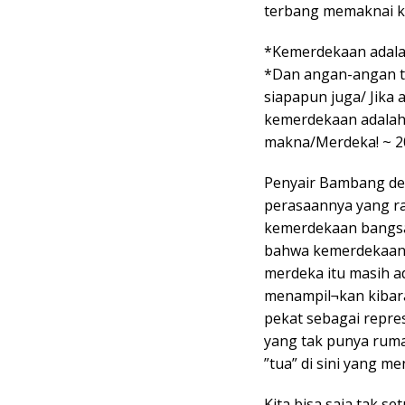
terbang memaknai 
*Kemerdekaan adal
*Dan angan-angan t
siapapun juga/ Jika
kemerdekaan adalah
makna/Merdeka! ~ 2
Penyair Bambang de
perasaannya yang ra
kemerdekaan bangsa
bahwa kemerdekaan i
merdeka itu masih ad
menampil¬kan kibara
pekat sebagai repre
yang tak punya ruma
”tua” di sini yang me
Kita bisa saja tak s