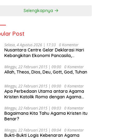
Selengkapnya
ular Post
Selasa, 4 Agustus 2026 | 17:33
0 Komentar
Nusantara Centre Gelar Deklarasi Hari
Kebangkitan Ekonomi Pancasila,
Peluncuran Buku Soemitro
Djojohadikusumo Anti Penjajahan
Minggu, 22 Februari 2015 | 09:00
0 Komentar
Allah, Theos, Dios, Deu, Gott, God, Tuhan
(Pergolakan Ekonomi Politik Indonesia) &
Simposium Nasional “Urgensi Undang-
Undang Perekonomian Nasional dan
Minggu, 22 Februari 2015 | 09:00
0 Komentar
Kesejahteraan Sosial dalam Menata
Apa Perbedaan Utama antara Agama
Bangsa Menuju Indonesia Emas 2045”,
Kristen Katolik Roma dengan Agama
Kristen Protestan?
Minggu, 22 Februari 2015 | 09:03
0 Komentar
Bagaimana Kita Tahu Agama Kristen itu
Benar?
Minggu, 22 Februari 2015 | 09:04
0 Komentar
Bukti-Bukti Logis Kebenaran Agama