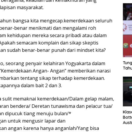
 beragama, keadilan dan kemakmuran yang
lapisan masyarakat.
tahun bangsa kita mengecap.kemerdekaan seluruh
 benar-benar menikmati dan mengalami roh
am kehidupan mereka secara pribadi atau dalam
Apakah semacam komplain dan sikap skeptis
n sudah benar-benar punah dari mindset kita?
, seorang penyair kelahiran Yogyakarta dalam
Tung
Tahu
ul ”Kemerdekaan Angan- Angan” memberikan narasi
barkan tentang sikap terhadap kemerdekaan.
apannya dalam bait 2 dan 3.
sa sulit memaknai kemerdekaan/Dalam gelap malam,
ran bendera/ Deretan tunawisma dan pelacur tua/
Klas
 dipucuk tiang menuju bulan/*
Bott
n untuk mengusir lapar dan
Aust
n angan karena hanya anganlah/Yang bisa