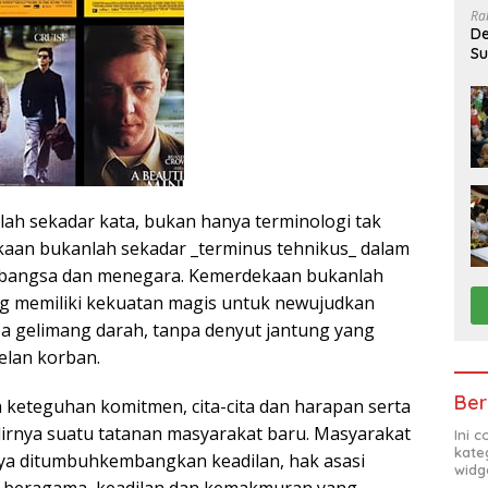
Ra
De
Su
Sa
h sekadar kata, bukan hanya terminologi tak
kaan bukanlah sekadar _terminus tehnikus_ dalam
bangsa dan menegara. Kemerdekaan bukanlah
g memiliki kekuatan magis untuk newujudkan
npa gelimang darah, tanpa denyut jantung yang
elan korban.
Ber
keteguhan komitmen, cita-cita dan harapan serta
irnya suatu tatanan masyarakat baru. Masyarakat
Ini 
kate
ya ditumbuhkembangkan keadilan, hak asasi
widg