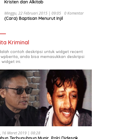
Kristen dan Alkitab
Minggu, 22 Februari 2015 | 09:05
0 Komentar
(Cara) Baptisan Menurut Injil
ita Kriminal
adalah contoh deskripsi untuk widget recent
 wpberita, anda bisa memasukkan deskripsi
 widget ini.
, 16 Maret 2019 | 08:28
ahun Terbunuhnya Munir, Polri Didesak