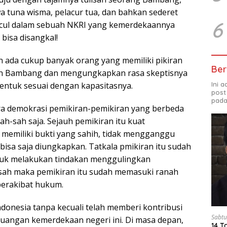
a tuna wisma, pelacur tua, dan bahkan sederet
6
ncul dalam sebuah NKRI yang kemerdekaannya
 bisa disangkal!
in ada cukup banyak orang yang memiliki pikiran
Ber
n Bambang dan mengungkapkan rasa skeptisnya
Ini 
bentuk sesuai dengan kapasitasnya.
post
pada
a demokrasi pemikiran-pemikiran yang berbeda
ah-sah saja. Sejauh pemikiran itu kuat
memiliki bukti yang sahih, tidak mengganggu
bisa saja diungkapkan. Tatkala pmikiran itu sudah
uk melakukan tindakan menggulingkan
sah maka pemikiran itu sudah memasuki ranah
 berakibat hukum.
donesia tanpa kecuali telah memberi kontribusi
Sabtu
rjuangan kemerdekaan negeri ini. Di masa depan,
14 T