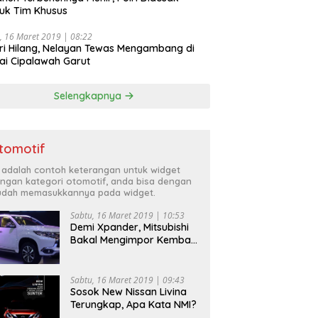
uk Tim Khusus
, 16 Maret 2019 | 08:22
ri Hilang, Nelayan Tewas Mengambang di
ai Cipalawah Garut
Selengkapnya
tomotif
i adalah contoh keterangan untuk widget
ngan kategori otomotif, anda bisa dengan
dah memasukkannya pada widget.
Sabtu, 16 Maret 2019 | 10:53
Demi Xpander, Mitsubishi
Bakal Mengimpor Kembali
Pajero Sport
Sabtu, 16 Maret 2019 | 09:43
Sosok New Nissan Livina
Terungkap, Apa Kata NMI?