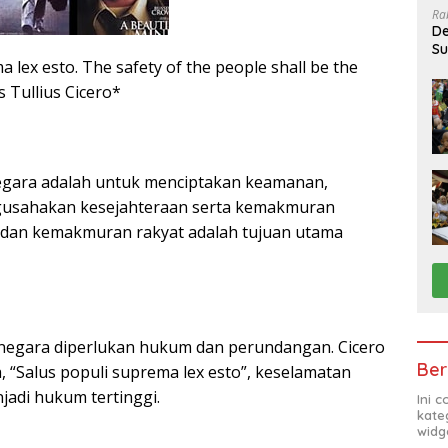
Ra
De
Su
a lex esto. The safety of the people shall be the
Sa
 Tullius Cicero*
egara adalah untuk menciptakan keamanan,
gusahakan kesejahteraan serta kemakmuran
 dan kemakmuran rakyat adalah tujuan utama
negara diperlukan hukum dan perundangan. Cicero
Ber
, “Salus populi suprema lex esto”, keselamatan
jadi hukum tertinggi.
Ini 
kate
widg