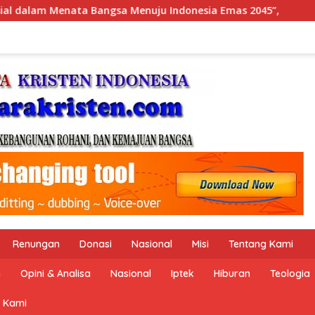
Indonesia Emas 2045”,
Pemerintah Indonesia dan Perse
Renungan
Donasi
Nasional
Misi
Tentang Kami
n
Opini & Analisa
Nasional
Iptek
Hiburan
Teologia
 Kami