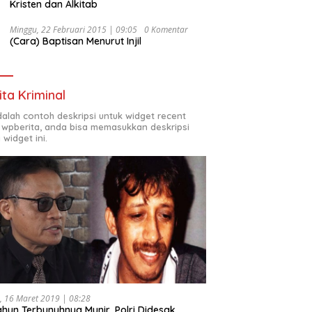
Kristen dan Alkitab
Minggu, 22 Februari 2015 | 09:05
0 Komentar
(Cara) Baptisan Menurut Injil
ita Kriminal
adalah contoh deskripsi untuk widget recent
 wpberita, anda bisa memasukkan deskripsi
 widget ini.
, 16 Maret 2019 | 08:28
ahun Terbunuhnya Munir, Polri Didesak