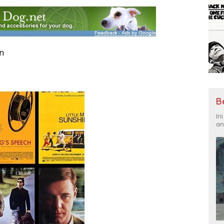
an
B
In
an