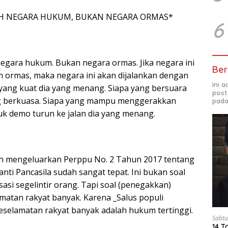
H NEGARA HUKUM, BUKAN NEGARA ORMAS*
6
negara hukum. Bukan negara ormas. Jika negara ini
Ber
 ormas, maka negara ini akan dijalankan dengan
Ini 
yang kuat dia yang menang. Siapa yang bersuara
post
ang berkuasa. Siapa yang mampu menggerakkan
pada
k demo turun ke jalan dia yang menang.
h mengeluarkan Perppu No. 2 Tahun 2017 tentang
ti Pancasila sudah sangat tepat. Ini bukan soal
i segelintir orang. Tapi soal (penegakkan)
atan rakyat banyak. Karena _Salus populi
keselamatan rakyat banyak adalah hukum tertinggi.
Sabtu
14 T