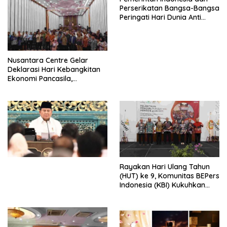
Perserikatan Bangsa-Bangsa
Peringati Hari Dunia Anti
Perdagangan Orang 2026
dengan Komitmen Baru
untuk Memberantas
Perdagangan Orang di Era
Nusantara Centre Gelar
Digital
Deklarasi Hari Kebangkitan
Ekonomi Pancasila,
Peluncuran Buku Soemitro
Djojohadikusumo Anti
Penjajahan (Pergolakan
Ekonomi Politik Indonesia) &
Simposium Nasional “Urgensi
Undang-Undang
Perekonomian Nasional dan
Kesejahteraan Sosial dalam
Menata Bangsa Menuju
Rayakan Hari Ulang Tahun
Indonesia Emas 2045”,
(HUT) ke 9, Komunitas BEPers
Indonesia (KBI) Kukuhkan
Pengurus Hasil Musyawarah
Nasional (Munas) Pertama,
Tema: “Penguatan dan
Pengembangan Organisasi