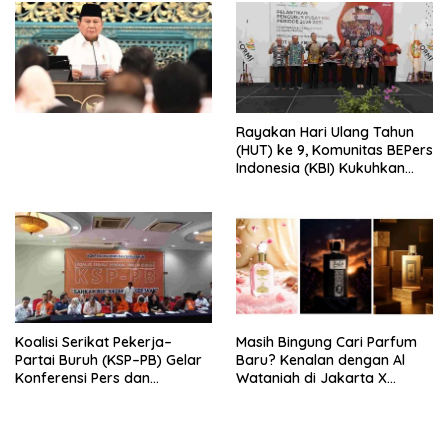
Penjajahan (Pergolakan
Ekonomi Politik Indonesia) &
Simposium Nasional “Urgensi
Undang-Undang
Perekonomian Nasional dan
Kesejahteraan Sosial dalam
Menata Bangsa Menuju
Rayakan Hari Ulang Tahun
Indonesia Emas 2045”,
(HUT) ke 9, Komunitas BEPers
Indonesia (KBI) Kukuhkan
Pengurus Hasil Musyawarah
Nasional (Munas) Pertama,
Tema: “Penguatan dan
Pengembangan Organisasi
KBI yang Berbasis Riset di
seluruh Indonesia dan
Mancanegara”.
Koalisi Serikat Pekerja–
Masih Bingung Cari Parfum
Partai Buruh (KSP–PB) Gelar
Baru? Kenalan dengan Al
Konferensi Pers dan
Wataniah di Jakarta X
Sarasehan: Menuntaskan
Beauty 2026
Perjuangan Koalisi Serikat
Pekerja–Partai Buruh untuk