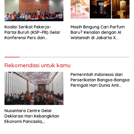
KBI yang Berbasis Riset di
seluruh Indonesia dan
Mancanegara”.
Koalisi Serikat Pekerja–
Masih Bingung Cari Parfum
Partai Buruh (KSP–PB) Gelar
Baru? Kenalan dengan Al
Konferensi Pers dan
Wataniah di Jakarta X
Sarasehan: Menuntaskan
Beauty 2026
Perjuangan Koalisi Serikat
Pekerja–Partai Buruh untuk
RUU Ketenagakerjaan Baru.
Rekomendasi untuk kamu
Pemerintah Indonesia dan
Perserikatan Bangsa-Bangsa
Peringati Hari Dunia Anti
Perdagangan Orang 2026
dengan Komitmen Baru
untuk Memberantas
Perdagangan Orang di Era
Nusantara Centre Gelar
Digital
Deklarasi Hari Kebangkitan
Ekonomi Pancasila,
Peluncuran Buku Soemitro
Djojohadikusumo Anti