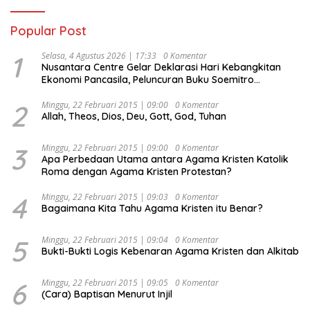
Popular Post
1
Selasa, 4 Agustus 2026 | 17:33
0 Komentar
Nusantara Centre Gelar Deklarasi Hari Kebangkitan
Ekonomi Pancasila, Peluncuran Buku Soemitro
Djojohadikusumo Anti Penjajahan (Pergolakan
Ekonomi Politik Indonesia) & Simposium Nasional
2
Minggu, 22 Februari 2015 | 09:00
0 Komentar
Allah, Theos, Dios, Deu, Gott, God, Tuhan
“Urgensi Undang-Undang Perekonomian Nasional dan
Kesejahteraan Sosial dalam Menata Bangsa Menuju
Indonesia Emas 2045”,
3
Minggu, 22 Februari 2015 | 09:00
0 Komentar
Apa Perbedaan Utama antara Agama Kristen Katolik
Roma dengan Agama Kristen Protestan?
4
Minggu, 22 Februari 2015 | 09:03
0 Komentar
Bagaimana Kita Tahu Agama Kristen itu Benar?
5
Minggu, 22 Februari 2015 | 09:04
0 Komentar
Bukti-Bukti Logis Kebenaran Agama Kristen dan Alkitab
6
Minggu, 22 Februari 2015 | 09:05
0 Komentar
(Cara) Baptisan Menurut Injil