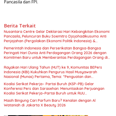
Pancasila dan FPI.
Berita Terkait
Nusantara Centre Gelar Deklarasi Hari Kebangkitan Ekonomi
Pancasila, Peluncuran Buku Soemitro Djojohadikusumo Anti
Penjajahan (Pergolakan Ekonomi Politik Indonesia) &
Simposium Nasional “Urgensi Undang-Undang Perekonomian
Pemerintah Indonesia dan Perserikatan Bangsa-Bangsa
Nasional dan Kesejahteraan Sosial dalam Menata Bangsa
Peringati Hari Dunia Anti Perdagangan Orang 2026 dengan
Menuju Indonesia Emas 2045”,
Komitmen Baru untuk Memberantas Perdagangan Orang di
Era Digital
Rayakan Hari Ulang Tahun (HUT) ke 9, Komunitas BEPers
Indonesia (KBI) Kukuhkan Pengurus Hasil Musyawarah
Nasional (Munas) Pertama, Tema: “Penguatan dan
Pengembangan Organisasi KBI yang Berbasis Riset di seluruh
Koalisi Serikat Pekerja– Partai Buruh (KSP–PB) Gelar
Indonesia dan Mancanegara”.
Konferensi Pers dan Sarasehan: Menuntaskan Perjuangan
Koalisi Serikat Pekerja–Partai Buruh untuk RUU
Ketenagakerjaan Baru.
Masih Bingung Cari Parfum Baru? Kenalan dengan Al
Wataniah di Jakarta X Beauty 2026