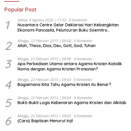
Popular Post
1
Selasa, 4 Agustus 2026 | 17:33
0 Komentar
Nusantara Centre Gelar Deklarasi Hari Kebangkitan
Ekonomi Pancasila, Peluncuran Buku Soemitro
Djojohadikusumo Anti Penjajahan (Pergolakan
Ekonomi Politik Indonesia) & Simposium Nasional
2
Minggu, 22 Februari 2015 | 09:00
0 Komentar
Allah, Theos, Dios, Deu, Gott, God, Tuhan
“Urgensi Undang-Undang Perekonomian Nasional dan
Kesejahteraan Sosial dalam Menata Bangsa Menuju
Indonesia Emas 2045”,
3
Minggu, 22 Februari 2015 | 09:00
0 Komentar
Apa Perbedaan Utama antara Agama Kristen Katolik
Roma dengan Agama Kristen Protestan?
4
Minggu, 22 Februari 2015 | 09:03
0 Komentar
Bagaimana Kita Tahu Agama Kristen itu Benar?
5
Minggu, 22 Februari 2015 | 09:04
0 Komentar
Bukti-Bukti Logis Kebenaran Agama Kristen dan Alkitab
6
Minggu, 22 Februari 2015 | 09:05
0 Komentar
(Cara) Baptisan Menurut Injil