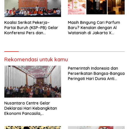
seluruh Indonesia dan
Mancanegara”.
Koalisi Serikat Pekerja–
Masih Bingung Cari Parfum
Partai Buruh (KSP–PB) Gelar
Baru? Kenalan dengan Al
Konferensi Pers dan
Wataniah di Jakarta X
Sarasehan: Menuntaskan
Beauty 2026
Perjuangan Koalisi Serikat
Pekerja–Partai Buruh untuk
RUU Ketenagakerjaan Baru.
Rekomendasi untuk kamu
Pemerintah Indonesia dan
Perserikatan Bangsa-Bangsa
Peringati Hari Dunia Anti
Perdagangan Orang 2026
dengan Komitmen Baru
untuk Memberantas
Perdagangan Orang di Era
Nusantara Centre Gelar
Digital
Deklarasi Hari Kebangkitan
Ekonomi Pancasila,
Peluncuran Buku Soemitro
Djojohadikusumo Anti