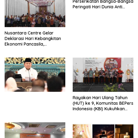
Perserikatan Bangsa-Bangsa
Peringati Hari Dunia Anti
Perdagangan Orang 2026
dengan Komitmen Baru
untuk Memberantas
Perdagangan Orang di Era
Nusantara Centre Gelar
Digital
Deklarasi Hari Kebangkitan
Ekonomi Pancasila,
Peluncuran Buku Soemitro
Djojohadikusumo Anti
Penjajahan (Pergolakan
Ekonomi Politik Indonesia) &
Simposium Nasional “Urgensi
Undang-Undang
Perekonomian Nasional dan
Kesejahteraan Sosial dalam
Menata Bangsa Menuju
Rayakan Hari Ulang Tahun
Indonesia Emas 2045”,
(HUT) ke 9, Komunitas BEPers
Indonesia (KBI) Kukuhkan
Pengurus Hasil Musyawarah
Nasional (Munas) Pertama,
Tema: “Penguatan dan
Pengembangan Organisasi
KBI yang Berbasis Riset di