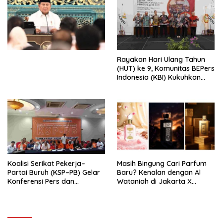
Penjajahan (Pergolakan
Ekonomi Politik Indonesia) &
Simposium Nasional “Urgensi
Undang-Undang
Perekonomian Nasional dan
Kesejahteraan Sosial dalam
Menata Bangsa Menuju
Rayakan Hari Ulang Tahun
Indonesia Emas 2045”,
(HUT) ke 9, Komunitas BEPers
Indonesia (KBI) Kukuhkan
Pengurus Hasil Musyawarah
Nasional (Munas) Pertama,
Tema: “Penguatan dan
Pengembangan Organisasi
KBI yang Berbasis Riset di
seluruh Indonesia dan
Mancanegara”.
Koalisi Serikat Pekerja–
Masih Bingung Cari Parfum
Partai Buruh (KSP–PB) Gelar
Baru? Kenalan dengan Al
Konferensi Pers dan
Wataniah di Jakarta X
Sarasehan: Menuntaskan
Beauty 2026
Perjuangan Koalisi Serikat
Pekerja–Partai Buruh untuk
RUU Ketenagakerjaan Baru.