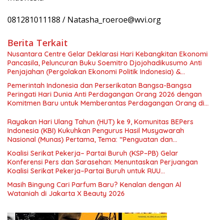
081281011188 / Natasha_roeroe@wvi.org
Berita Terkait
Nusantara Centre Gelar Deklarasi Hari Kebangkitan Ekonomi
Pancasila, Peluncuran Buku Soemitro Djojohadikusumo Anti
Penjajahan (Pergolakan Ekonomi Politik Indonesia) &
Simposium Nasional “Urgensi Undang-Undang Perekonomian
Pemerintah Indonesia dan Perserikatan Bangsa-Bangsa
Nasional dan Kesejahteraan Sosial dalam Menata Bangsa
Peringati Hari Dunia Anti Perdagangan Orang 2026 dengan
Menuju Indonesia Emas 2045”,
Komitmen Baru untuk Memberantas Perdagangan Orang di
Era Digital
Rayakan Hari Ulang Tahun (HUT) ke 9, Komunitas BEPers
Indonesia (KBI) Kukuhkan Pengurus Hasil Musyawarah
Nasional (Munas) Pertama, Tema: “Penguatan dan
Pengembangan Organisasi KBI yang Berbasis Riset di seluruh
Koalisi Serikat Pekerja– Partai Buruh (KSP–PB) Gelar
Indonesia dan Mancanegara”.
Konferensi Pers dan Sarasehan: Menuntaskan Perjuangan
Koalisi Serikat Pekerja–Partai Buruh untuk RUU
Ketenagakerjaan Baru.
Masih Bingung Cari Parfum Baru? Kenalan dengan Al
Wataniah di Jakarta X Beauty 2026