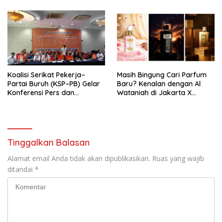
Nasional (Munas) Pertama,
Tema: “Penguatan dan
Pengembangan Organisasi
KBI yang Berbasis Riset di
seluruh Indonesia dan
Mancanegara”.
Koalisi Serikat Pekerja–
Masih Bingung Cari Parfum
Partai Buruh (KSP–PB) Gelar
Baru? Kenalan dengan Al
Konferensi Pers dan
Wataniah di Jakarta X
Sarasehan: Menuntaskan
Beauty 2026
Perjuangan Koalisi Serikat
Pekerja–Partai Buruh untuk
RUU Ketenagakerjaan Baru.
Tinggalkan Balasan
Alamat email Anda tidak akan dipublikasikan.
Ruas yang wajib
ditandai
*