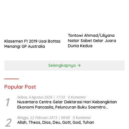
Tontowi Ahmad/Liliyana
Natsir Sabet Gelar Juara
Klasemen F1 2019 Usai Bottas
Dunia Kedua
Menangi GP Australia
Selengkapnya
Popular Post
1
Selasa, 4 Agustus 2026 | 17:33
0 Komentar
Nusantara Centre Gelar Deklarasi Hari Kebangkitan
Ekonomi Pancasila, Peluncuran Buku Soemitro
Djojohadikusumo Anti Penjajahan (Pergolakan
Ekonomi Politik Indonesia) & Simposium Nasional
2
Minggu, 22 Februari 2015 | 09:00
0 Komentar
Allah, Theos, Dios, Deu, Gott, God, Tuhan
“Urgensi Undang-Undang Perekonomian Nasional dan
Kesejahteraan Sosial dalam Menata Bangsa Menuju