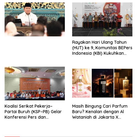
Penjajahan (Pergolakan
Ekonomi Politik Indonesia) &
Simposium Nasional “Urgensi
Undang-Undang
Perekonomian Nasional dan
Kesejahteraan Sosial dalam
Menata Bangsa Menuju
Rayakan Hari Ulang Tahun
Indonesia Emas 2045”,
(HUT) ke 9, Komunitas BEPers
Indonesia (KBI) Kukuhkan
Pengurus Hasil Musyawarah
Nasional (Munas) Pertama,
Tema: “Penguatan dan
Pengembangan Organisasi
KBI yang Berbasis Riset di
seluruh Indonesia dan
Mancanegara”.
Koalisi Serikat Pekerja–
Masih Bingung Cari Parfum
Partai Buruh (KSP–PB) Gelar
Baru? Kenalan dengan Al
Konferensi Pers dan
Wataniah di Jakarta X
Sarasehan: Menuntaskan
Beauty 2026
Perjuangan Koalisi Serikat
Pekerja–Partai Buruh untuk