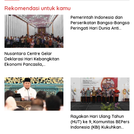
RUU Ketenagakerjaan Baru.
Rekomendasi untuk kamu
Pemerintah Indonesia dan
Perserikatan Bangsa-Bangsa
Peringati Hari Dunia Anti
Perdagangan Orang 2026
dengan Komitmen Baru
untuk Memberantas
Perdagangan Orang di Era
Nusantara Centre Gelar
Digital
Deklarasi Hari Kebangkitan
Ekonomi Pancasila,
Peluncuran Buku Soemitro
Djojohadikusumo Anti
Penjajahan (Pergolakan
Ekonomi Politik Indonesia) &
Simposium Nasional “Urgensi
Undang-Undang
Perekonomian Nasional dan
Kesejahteraan Sosial dalam
Menata Bangsa Menuju
Rayakan Hari Ulang Tahun
Indonesia Emas 2045”,
(HUT) ke 9, Komunitas BEPers
Indonesia (KBI) Kukuhkan
Pengurus Hasil Musyawarah