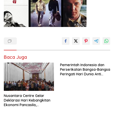
Baca Juga
Pemerintah Indonesia dan
Perserikatan Bangsa-Bangsa
Peringati Hari Dunia Anti
Perdagangan Orang 2026
dengan Komitmen Baru
untuk Memberantas
Perdagangan Orang di Era
Nusantara Centre Gelar
Digital
Deklarasi Hari Kebangkitan
Ekonomi Pancasila,
Peluncuran Buku Soemitro
Djojohadikusumo Anti