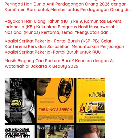
Nasional dan Kesejahteraan Sosial dalam Menata Bangsa
Peringati Hari Dunia Anti Perdagangan Orang 2026 dengan
Menuju Indonesia Emas 2045”,
Komitmen Baru untuk Memberantas Perdagangan Orang di
Era Digital
Rayakan Hari Ulang Tahun (HUT) ke 9, Komunitas BEPers
Indonesia (KBI) Kukuhkan Pengurus Hasil Musyawarah
Nasional (Munas) Pertama, Tema: “Penguatan dan
Pengembangan Organisasi KBI yang Berbasis Riset di seluruh
Koalisi Serikat Pekerja– Partai Buruh (KSP–PB) Gelar
Indonesia dan Mancanegara”.
Konferensi Pers dan Sarasehan: Menuntaskan Perjuangan
Koalisi Serikat Pekerja–Partai Buruh untuk RUU
Ketenagakerjaan Baru.
Masih Bingung Cari Parfum Baru? Kenalan dengan Al
Wataniah di Jakarta X Beauty 2026