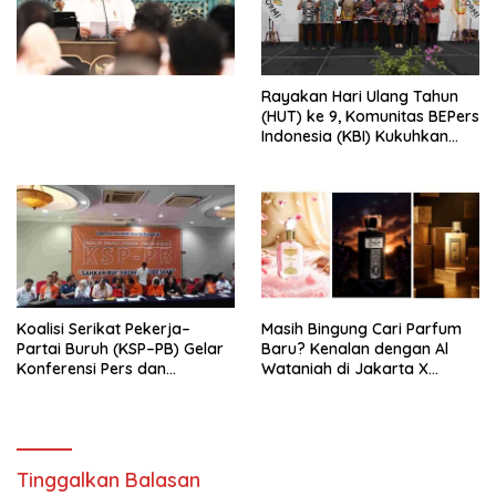
Simposium Nasional “Urgensi
Undang-Undang
Perekonomian Nasional dan
Kesejahteraan Sosial dalam
Menata Bangsa Menuju
Rayakan Hari Ulang Tahun
Indonesia Emas 2045”,
(HUT) ke 9, Komunitas BEPers
Indonesia (KBI) Kukuhkan
Pengurus Hasil Musyawarah
Nasional (Munas) Pertama,
Tema: “Penguatan dan
Pengembangan Organisasi
KBI yang Berbasis Riset di
seluruh Indonesia dan
Mancanegara”.
Koalisi Serikat Pekerja–
Masih Bingung Cari Parfum
Partai Buruh (KSP–PB) Gelar
Baru? Kenalan dengan Al
Konferensi Pers dan
Wataniah di Jakarta X
Sarasehan: Menuntaskan
Beauty 2026
Perjuangan Koalisi Serikat
Pekerja–Partai Buruh untuk
RUU Ketenagakerjaan Baru.
Tinggalkan Balasan