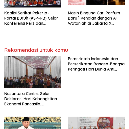
Koalisi Serikat Pekerja–
Masih Bingung Cari Parfum
Partai Buruh (KSP–PB) Gelar
Baru? Kenalan dengan Al
Konferensi Pers dan
Wataniah di Jakarta X
Sarasehan: Menuntaskan
Beauty 2026
Perjuangan Koalisi Serikat
Pekerja–Partai Buruh untuk
RUU Ketenagakerjaan Baru.
Rekomendasi untuk kamu
Pemerintah Indonesia dan
Perserikatan Bangsa-Bangsa
Peringati Hari Dunia Anti
Perdagangan Orang 2026
dengan Komitmen Baru
untuk Memberantas
Perdagangan Orang di Era
Nusantara Centre Gelar
Digital
Deklarasi Hari Kebangkitan
Ekonomi Pancasila,
Peluncuran Buku Soemitro
Djojohadikusumo Anti
Penjajahan (Pergolakan
Ekonomi Politik Indonesia) &