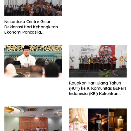
Perdagangan Orang 2026
dengan Komitmen Baru
untuk Memberantas
Perdagangan Orang di Era
Nusantara Centre Gelar
Digital
Deklarasi Hari Kebangkitan
Ekonomi Pancasila,
Peluncuran Buku Soemitro
Djojohadikusumo Anti
Penjajahan (Pergolakan
Ekonomi Politik Indonesia) &
Simposium Nasional “Urgensi
Undang-Undang
Perekonomian Nasional dan
Kesejahteraan Sosial dalam
Menata Bangsa Menuju
Rayakan Hari Ulang Tahun
Indonesia Emas 2045”,
(HUT) ke 9, Komunitas BEPers
Indonesia (KBI) Kukuhkan
Pengurus Hasil Musyawarah
Nasional (Munas) Pertama,
Tema: “Penguatan dan
Pengembangan Organisasi
KBI yang Berbasis Riset di
seluruh Indonesia dan
Mancanegara”.