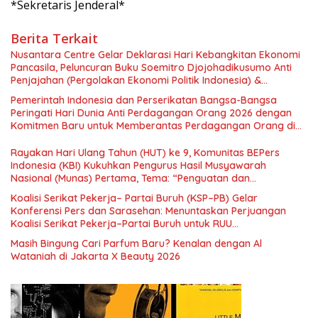
*Sekretaris Jenderal*
Berita Terkait
Nusantara Centre Gelar Deklarasi Hari Kebangkitan Ekonomi
Pancasila, Peluncuran Buku Soemitro Djojohadikusumo Anti
Penjajahan (Pergolakan Ekonomi Politik Indonesia) &
Simposium Nasional “Urgensi Undang-Undang Perekonomian
Pemerintah Indonesia dan Perserikatan Bangsa-Bangsa
Nasional dan Kesejahteraan Sosial dalam Menata Bangsa
Peringati Hari Dunia Anti Perdagangan Orang 2026 dengan
Menuju Indonesia Emas 2045”,
Komitmen Baru untuk Memberantas Perdagangan Orang di
Era Digital
Rayakan Hari Ulang Tahun (HUT) ke 9, Komunitas BEPers
Indonesia (KBI) Kukuhkan Pengurus Hasil Musyawarah
Nasional (Munas) Pertama, Tema: “Penguatan dan
Pengembangan Organisasi KBI yang Berbasis Riset di seluruh
Koalisi Serikat Pekerja– Partai Buruh (KSP–PB) Gelar
Indonesia dan Mancanegara”.
Konferensi Pers dan Sarasehan: Menuntaskan Perjuangan
Koalisi Serikat Pekerja–Partai Buruh untuk RUU
Ketenagakerjaan Baru.
Masih Bingung Cari Parfum Baru? Kenalan dengan Al
Wataniah di Jakarta X Beauty 2026