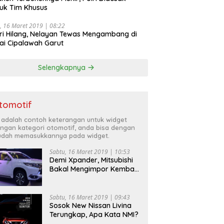
uk Tim Khusus
, 16 Maret 2019 | 08:22
ri Hilang, Nelayan Tewas Mengambang di
ai Cipalawah Garut
Selengkapnya
tomotif
i adalah contoh keterangan untuk widget
ngan kategori otomotif, anda bisa dengan
dah memasukkannya pada widget.
Sabtu, 16 Maret 2019 | 10:53
Demi Xpander, Mitsubishi
Bakal Mengimpor Kembali
Pajero Sport
Sabtu, 16 Maret 2019 | 09:43
Sosok New Nissan Livina
Terungkap, Apa Kata NMI?