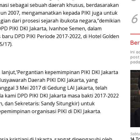
imasi sebagai sebuah daerah khusus, berdasarakan
un 2007, mengamanatkan kepada PIKI juga untuk
6
gian dari prosesi sejarah ibukota negara,”demikian
PD PIKI DKI Jakarta, Ivanhoe Semen, dalam
 baru DPD PIKI Periode 2017-2022, di Hotel Golden
Ber
5/17).
Ini 
post
pada
 lanjut,’Pergantian kepemimpinan PIKI DKI Jakarta
 Musyawarah Daerah PIKI DKI Jakarta, yang
nggal 3 Mei 2017 di Gedung LAI Jakarta, telah
 kami DPD PIKI DKI Jakarta masa bakti 2017-2022
, dan Sekretaris: Sandy Situngkir) untuk
pemimpinan organisasi PIKI di DKI Jakarta.
Sabtu
sia kristiani di Jakarta, sangat dipengaruhi oleh
14 T