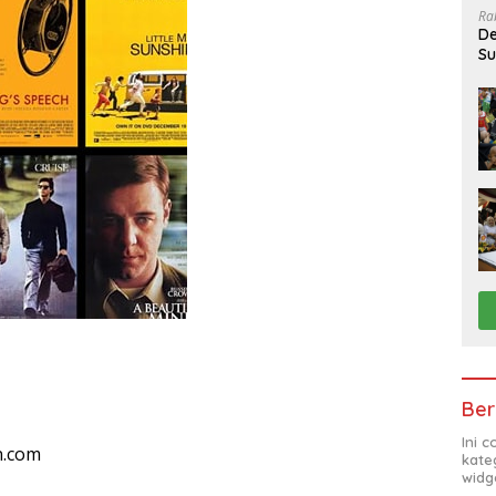
Ra
De
Su
Sa
Ber
Ini 
n.com
kate
widg