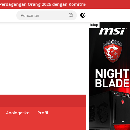
an Komitmen Baru untuk Memberantas Perdagangan Orang di Er
tutup
Apologetika
Profil