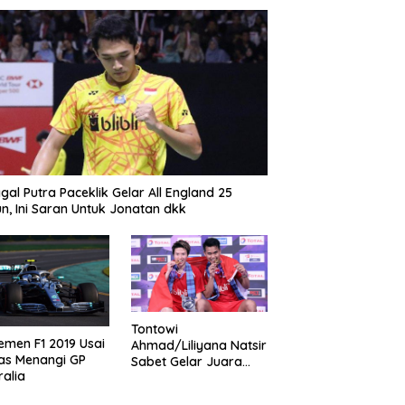
gal Putra Paceklik Gelar All England 25
n, Ini Saran Untuk Jonatan dkk
Tontowi
emen F1 2019 Usai
Ahmad/Liliyana Natsir
as Menangi GP
Sabet Gelar Juara
ralia
Dunia Kedua