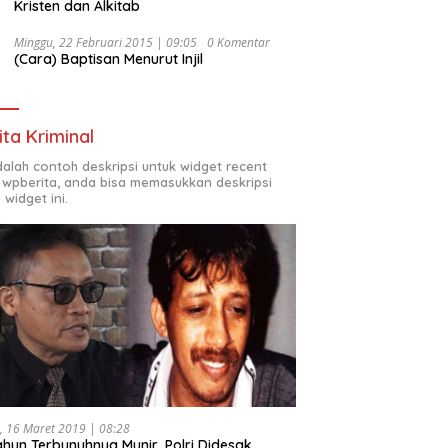
Kristen dan Alkitab
Minggu, 22 Februari 2015 | 09:05
0 Komentar
(Cara) Baptisan Menurut Injil
ita Kriminal
adalah contoh deskripsi untuk widget recent
 wpberita, anda bisa memasukkan deskripsi
 widget ini.
, 16 Maret 2019 | 08:28
ahun Terbunuhnya Munir, Polri Didesak