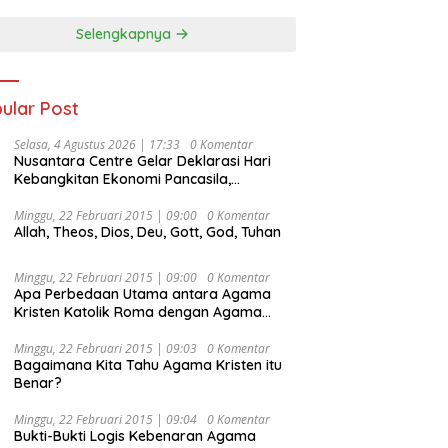
Selengkapnya
ular Post
Selasa, 4 Agustus 2026 | 17:33
0 Komentar
Nusantara Centre Gelar Deklarasi Hari
Kebangkitan Ekonomi Pancasila,
Peluncuran Buku Soemitro
Djojohadikusumo Anti Penjajahan
Minggu, 22 Februari 2015 | 09:00
0 Komentar
Allah, Theos, Dios, Deu, Gott, God, Tuhan
(Pergolakan Ekonomi Politik Indonesia) &
Simposium Nasional “Urgensi Undang-
Undang Perekonomian Nasional dan
Minggu, 22 Februari 2015 | 09:00
0 Komentar
Kesejahteraan Sosial dalam Menata
Apa Perbedaan Utama antara Agama
Bangsa Menuju Indonesia Emas 2045”,
Kristen Katolik Roma dengan Agama
Kristen Protestan?
Minggu, 22 Februari 2015 | 09:03
0 Komentar
Bagaimana Kita Tahu Agama Kristen itu
Benar?
Minggu, 22 Februari 2015 | 09:04
0 Komentar
Bukti-Bukti Logis Kebenaran Agama