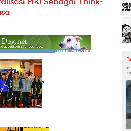
alisasi PIKI Sebagai Think-
gsa
B
In
an
?