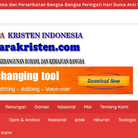
angsa Peringati Hari Dunia Anti Perdagangan Orang 2026 deng
Renungan
Donasi
Nasional
Misi
Tentang Kami
n
Opini & Analisa
Nasional
Iptek
Hiburan
Teologia
 Kami