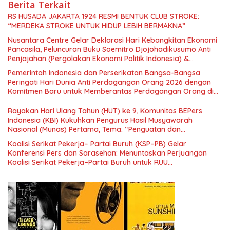
Berita Terkait
RS HUSADA JAKARTA 1924 RESMI BENTUK CLUB STROKE:
“MERDEKA STROKE UNTUK HIDUP LEBIH BERMAKNA”
Nusantara Centre Gelar Deklarasi Hari Kebangkitan Ekonomi
Pancasila, Peluncuran Buku Soemitro Djojohadikusumo Anti
Penjajahan (Pergolakan Ekonomi Politik Indonesia) &
Simposium Nasional “Urgensi Undang-Undang Perekonomian
Pemerintah Indonesia dan Perserikatan Bangsa-Bangsa
Nasional dan Kesejahteraan Sosial dalam Menata Bangsa
Peringati Hari Dunia Anti Perdagangan Orang 2026 dengan
Menuju Indonesia Emas 2045”,
Komitmen Baru untuk Memberantas Perdagangan Orang di
Era Digital
Rayakan Hari Ulang Tahun (HUT) ke 9, Komunitas BEPers
Indonesia (KBI) Kukuhkan Pengurus Hasil Musyawarah
Nasional (Munas) Pertama, Tema: “Penguatan dan
Pengembangan Organisasi KBI yang Berbasis Riset di seluruh
Koalisi Serikat Pekerja– Partai Buruh (KSP–PB) Gelar
Indonesia dan Mancanegara”.
Konferensi Pers dan Sarasehan: Menuntaskan Perjuangan
Koalisi Serikat Pekerja–Partai Buruh untuk RUU
Ketenagakerjaan Baru.