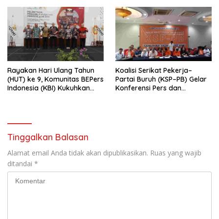
Rayakan Hari Ulang Tahun
Koalisi Serikat Pekerja–
(HUT) ke 9, Komunitas BEPers
Partai Buruh (KSP–PB) Gelar
Indonesia (KBI) Kukuhkan
Konferensi Pers dan
Pengurus Hasil Musyawarah
Sarasehan: Menuntaskan
Nasional (Munas) Pertama,
Perjuangan Koalisi Serikat
Tema: “Penguatan dan
Pekerja–Partai Buruh untuk
Pengembangan Organisasi
RUU Ketenagakerjaan Baru.
KBI yang Berbasis Riset di
Tinggalkan Balasan
seluruh Indonesia dan
Mancanegara”.
Alamat email Anda tidak akan dipublikasikan.
Ruas yang wajib
ditandai
*