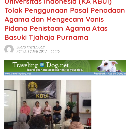
Universitas Indonesia (KA KBUI)
Tolak Penggunaan Pasal Penodaan
Agama dan Mengecam Vonis
Pidana Penistaan Agama Atas
Basuki Tjahaja Purnama
Suara Kristen.com
Kamis, 18 Mei 2017 | 11:45