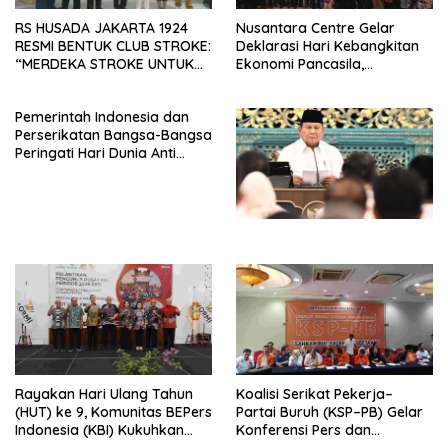
RS HUSADA JAKARTA 1924
Nusantara Centre Gelar
RESMI BENTUK CLUB STROKE:
Deklarasi Hari Kebangkitan
“MERDEKA STROKE UNTUK
Ekonomi Pancasila,
HIDUP LEBIH BERMAKNA”
Peluncuran Buku Soemitro
Djojohadikusumo Anti
Pemerintah Indonesia dan
Penjajahan (Pergolakan
Perserikatan Bangsa-Bangsa
Ekonomi Politik Indonesia) &
Peringati Hari Dunia Anti
Simposium Nasional “Urgensi
Perdagangan Orang 2026
Undang-Undang
dengan Komitmen Baru
Perekonomian Nasional dan
untuk Memberantas
Kesejahteraan Sosial dalam
Perdagangan Orang di Era
Menata Bangsa Menuju
Digital
Indonesia Emas 2045”,
Rayakan Hari Ulang Tahun
Koalisi Serikat Pekerja–
(HUT) ke 9, Komunitas BEPers
Partai Buruh (KSP–PB) Gelar
Indonesia (KBI) Kukuhkan
Konferensi Pers dan