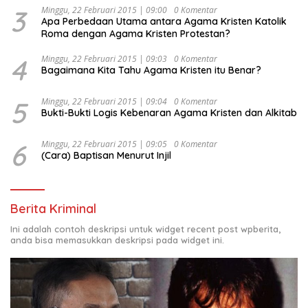
3
Minggu, 22 Februari 2015 | 09:00
0 Komentar
Apa Perbedaan Utama antara Agama Kristen Katolik
Roma dengan Agama Kristen Protestan?
4
Minggu, 22 Februari 2015 | 09:03
0 Komentar
Bagaimana Kita Tahu Agama Kristen itu Benar?
5
Minggu, 22 Februari 2015 | 09:04
0 Komentar
Bukti-Bukti Logis Kebenaran Agama Kristen dan Alkitab
6
Minggu, 22 Februari 2015 | 09:05
0 Komentar
(Cara) Baptisan Menurut Injil
Berita Kriminal
Ini adalah contoh deskripsi untuk widget recent post wpberita,
anda bisa memasukkan deskripsi pada widget ini.