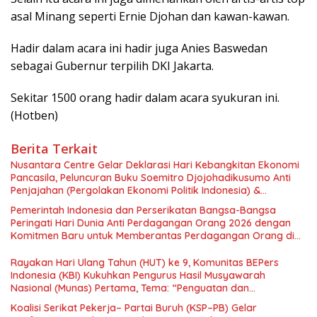
asal Minang seperti Ernie Djohan dan kawan-kawan.
Hadir dalam acara ini hadir juga Anies Baswedan
sebagai Gubernur terpilih DKI Jakarta.
Sekitar 1500 orang hadir dalam acara syukuran ini.
(Hotben)
Berita Terkait
Nusantara Centre Gelar Deklarasi Hari Kebangkitan Ekonomi
Pancasila, Peluncuran Buku Soemitro Djojohadikusumo Anti
Penjajahan (Pergolakan Ekonomi Politik Indonesia) &
Simposium Nasional “Urgensi Undang-Undang Perekonomian
Pemerintah Indonesia dan Perserikatan Bangsa-Bangsa
Nasional dan Kesejahteraan Sosial dalam Menata Bangsa
Peringati Hari Dunia Anti Perdagangan Orang 2026 dengan
Menuju Indonesia Emas 2045”,
Komitmen Baru untuk Memberantas Perdagangan Orang di
Era Digital
Rayakan Hari Ulang Tahun (HUT) ke 9, Komunitas BEPers
Indonesia (KBI) Kukuhkan Pengurus Hasil Musyawarah
Nasional (Munas) Pertama, Tema: “Penguatan dan
Pengembangan Organisasi KBI yang Berbasis Riset di seluruh
Koalisi Serikat Pekerja– Partai Buruh (KSP–PB) Gelar
Indonesia dan Mancanegara”.