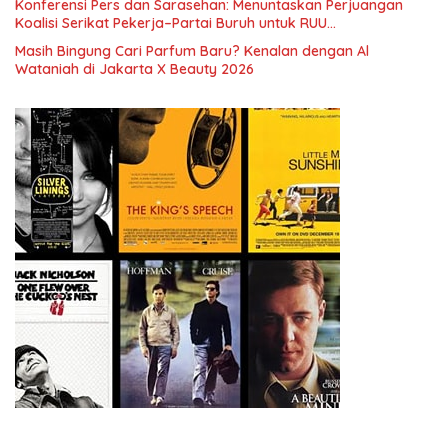
Konferensi Pers dan Sarasehan: Menuntaskan Perjuangan
Koalisi Serikat Pekerja–Partai Buruh untuk RUU
Ketenagakerjaan Baru.
Masih Bingung Cari Parfum Baru? Kenalan dengan Al
Wataniah di Jakarta X Beauty 2026