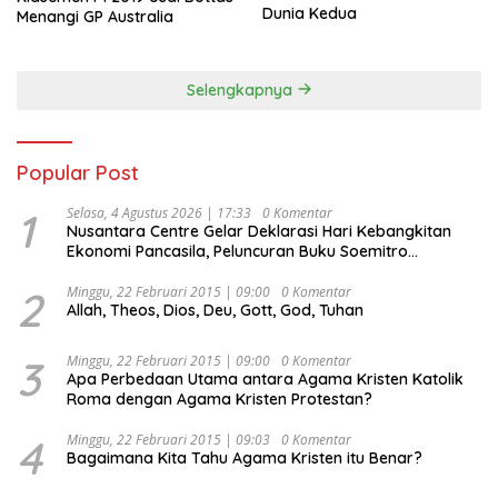
Dunia Kedua
Menangi GP Australia
Selengkapnya
Popular Post
1
Selasa, 4 Agustus 2026 | 17:33
0 Komentar
Nusantara Centre Gelar Deklarasi Hari Kebangkitan
Ekonomi Pancasila, Peluncuran Buku Soemitro
Djojohadikusumo Anti Penjajahan (Pergolakan
Ekonomi Politik Indonesia) & Simposium Nasional
2
Minggu, 22 Februari 2015 | 09:00
0 Komentar
Allah, Theos, Dios, Deu, Gott, God, Tuhan
“Urgensi Undang-Undang Perekonomian Nasional dan
Kesejahteraan Sosial dalam Menata Bangsa Menuju
Indonesia Emas 2045”,
3
Minggu, 22 Februari 2015 | 09:00
0 Komentar
Apa Perbedaan Utama antara Agama Kristen Katolik
Roma dengan Agama Kristen Protestan?
4
Minggu, 22 Februari 2015 | 09:03
0 Komentar
Bagaimana Kita Tahu Agama Kristen itu Benar?