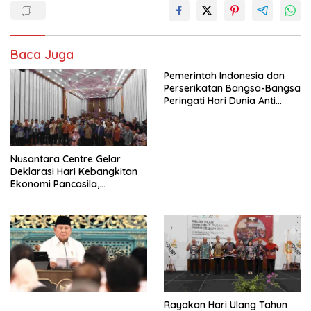
Baca Juga
Pemerintah Indonesia dan
Perserikatan Bangsa-Bangsa
Peringati Hari Dunia Anti
Perdagangan Orang 2026
dengan Komitmen Baru
untuk Memberantas
Perdagangan Orang di Era
Nusantara Centre Gelar
Digital
Deklarasi Hari Kebangkitan
Ekonomi Pancasila,
Peluncuran Buku Soemitro
Djojohadikusumo Anti
Penjajahan (Pergolakan
Ekonomi Politik Indonesia) &
Simposium Nasional “Urgensi
Undang-Undang
Perekonomian Nasional dan
Kesejahteraan Sosial dalam
Menata Bangsa Menuju
Rayakan Hari Ulang Tahun
Indonesia Emas 2045”,