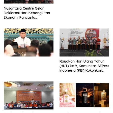
untuk Memberantas
Perdagangan Orang di Era
Nusantara Centre Gelar
Digital
Deklarasi Hari Kebangkitan
Ekonomi Pancasila,
Peluncuran Buku Soemitro
Djojohadikusumo Anti
Penjajahan (Pergolakan
Ekonomi Politik Indonesia) &
Simposium Nasional “Urgensi
Undang-Undang
Perekonomian Nasional dan
Kesejahteraan Sosial dalam
Menata Bangsa Menuju
Rayakan Hari Ulang Tahun
Indonesia Emas 2045”,
(HUT) ke 9, Komunitas BEPers
Indonesia (KBI) Kukuhkan
Pengurus Hasil Musyawarah
Nasional (Munas) Pertama,
Tema: “Penguatan dan
Pengembangan Organisasi
KBI yang Berbasis Riset di
seluruh Indonesia dan
Mancanegara”.