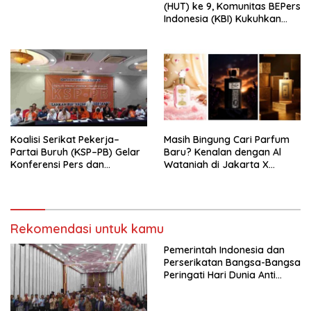
(HUT) ke 9, Komunitas BEPers
Indonesia (KBI) Kukuhkan
Pengurus Hasil Musyawarah
Nasional (Munas) Pertama,
Tema: “Penguatan dan
Pengembangan Organisasi
KBI yang Berbasis Riset di
seluruh Indonesia dan
Mancanegara”.
Koalisi Serikat Pekerja–
Masih Bingung Cari Parfum
Partai Buruh (KSP–PB) Gelar
Baru? Kenalan dengan Al
Konferensi Pers dan
Wataniah di Jakarta X
Sarasehan: Menuntaskan
Beauty 2026
Perjuangan Koalisi Serikat
Pekerja–Partai Buruh untuk
RUU Ketenagakerjaan Baru.
Rekomendasi untuk kamu
Pemerintah Indonesia dan
Perserikatan Bangsa-Bangsa
Peringati Hari Dunia Anti
Perdagangan Orang 2026
dengan Komitmen Baru