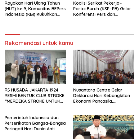
Rayakan Hari Ulang Tahun
Koalisi Serikat Pekerja–
(HUT) ke 9, Komunitas BEPers
Partai Buruh (KSP–PB) Gelar
Indonesia (KBI) Kukuhkan
Konferensi Pers dan
Pengurus Hasil Musyawarah
Sarasehan: Menuntaskan
Nasional (Munas) Pertama,
Perjuangan Koalisi Serikat
Tema: “Penguatan dan
Pekerja–Partai Buruh untuk
Pengembangan Organisasi
RUU Ketenagakerjaan Baru.
KBI yang Berbasis Riset di
Rekomendasi untuk kamu
seluruh Indonesia dan
Mancanegara”.
RS HUSADA JAKARTA 1924
Nusantara Centre Gelar
RESMI BENTUK CLUB STROKE:
Deklarasi Hari Kebangkitan
“MERDEKA STROKE UNTUK
Ekonomi Pancasila,
HIDUP LEBIH BERMAKNA”
Peluncuran Buku Soemitro
Djojohadikusumo Anti
Pemerintah Indonesia dan
Penjajahan (Pergolakan
Perserikatan Bangsa-Bangsa
Ekonomi Politik Indonesia) &
Peringati Hari Dunia Anti
Simposium Nasional “Urgensi
Perdagangan Orang 2026
Undang-Undang