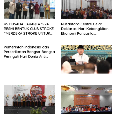
RS HUSADA JAKARTA 1924
Nusantara Centre Gelar
RESMI BENTUK CLUB STROKE:
Deklarasi Hari Kebangkitan
“MERDEKA STROKE UNTUK
Ekonomi Pancasila,
HIDUP LEBIH BERMAKNA”
Peluncuran Buku Soemitro
Djojohadikusumo Anti
Pemerintah Indonesia dan
Penjajahan (Pergolakan
Perserikatan Bangsa-Bangsa
Ekonomi Politik Indonesia) &
Peringati Hari Dunia Anti
Simposium Nasional “Urgensi
Perdagangan Orang 2026
Undang-Undang
dengan Komitmen Baru
Perekonomian Nasional dan
untuk Memberantas
Kesejahteraan Sosial dalam
Perdagangan Orang di Era
Menata Bangsa Menuju
Digital
Indonesia Emas 2045”,