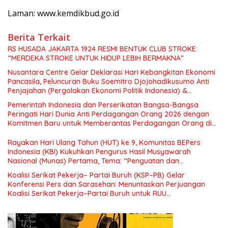
Laman: www.kemdikbud.go.id
Berita Terkait
RS HUSADA JAKARTA 1924 RESMI BENTUK CLUB STROKE:
“MERDEKA STROKE UNTUK HIDUP LEBIH BERMAKNA”
Nusantara Centre Gelar Deklarasi Hari Kebangkitan Ekonomi
Pancasila, Peluncuran Buku Soemitro Djojohadikusumo Anti
Penjajahan (Pergolakan Ekonomi Politik Indonesia) &
Simposium Nasional “Urgensi Undang-Undang Perekonomian
Pemerintah Indonesia dan Perserikatan Bangsa-Bangsa
Nasional dan Kesejahteraan Sosial dalam Menata Bangsa
Peringati Hari Dunia Anti Perdagangan Orang 2026 dengan
Menuju Indonesia Emas 2045”,
Komitmen Baru untuk Memberantas Perdagangan Orang di
Era Digital
Rayakan Hari Ulang Tahun (HUT) ke 9, Komunitas BEPers
Indonesia (KBI) Kukuhkan Pengurus Hasil Musyawarah
Nasional (Munas) Pertama, Tema: “Penguatan dan
Pengembangan Organisasi KBI yang Berbasis Riset di seluruh
Koalisi Serikat Pekerja– Partai Buruh (KSP–PB) Gelar
Indonesia dan Mancanegara”.
Konferensi Pers dan Sarasehan: Menuntaskan Perjuangan
Koalisi Serikat Pekerja–Partai Buruh untuk RUU
Ketenagakerjaan Baru.