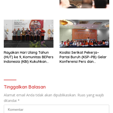
dengan Komitmen Baru
Perekonomian Nasional dan
untuk Memberantas
Kesejahteraan Sosial dalam
Perdagangan Orang di Era
Menata Bangsa Menuju
Digital
Indonesia Emas 2045”,
Rayakan Hari Ulang Tahun
Koalisi Serikat Pekerja–
(HUT) ke 9, Komunitas BEPers
Partai Buruh (KSP–PB) Gelar
Indonesia (KBI) Kukuhkan
Konferensi Pers dan
Pengurus Hasil Musyawarah
Sarasehan: Menuntaskan
Nasional (Munas) Pertama,
Perjuangan Koalisi Serikat
Tema: “Penguatan dan
Pekerja–Partai Buruh untuk
Pengembangan Organisasi
RUU Ketenagakerjaan Baru.
KBI yang Berbasis Riset di
Tinggalkan Balasan
seluruh Indonesia dan
Mancanegara”.
Alamat email Anda tidak akan dipublikasikan.
Ruas yang wajib
ditandai
*