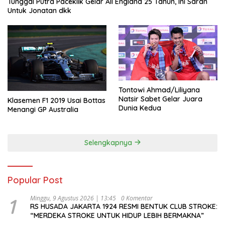
Tunggal Putra Paceklik Gelar All England 25 Tahun, Ini Saran
Untuk Jonatan dkk
Tontowi Ahmad/Liliyana
Natsir Sabet Gelar Juara
Klasemen F1 2019 Usai Bottas
Dunia Kedua
Menangi GP Australia
Selengkapnya
Popular Post
1
Minggu, 9 Agustus 2026 | 13:45
0 Komentar
RS HUSADA JAKARTA 1924 RESMI BENTUK CLUB STROKE:
“MERDEKA STROKE UNTUK HIDUP LEBIH BERMAKNA”