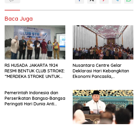
Baca Juga
RS HUSADA JAKARTA 1924
Nusantara Centre Gelar
RESMI BENTUK CLUB STROKE:
Deklarasi Hari Kebangkitan
“MERDEKA STROKE UNTUK
Ekonomi Pancasila,
HIDUP LEBIH BERMAKNA”
Peluncuran Buku Soemitro
Djojohadikusumo Anti
Pemerintah Indonesia dan
Penjajahan (Pergolakan
Perserikatan Bangsa-Bangsa
Ekonomi Politik Indonesia) &
Peringati Hari Dunia Anti
Simposium Nasional “Urgensi
Perdagangan Orang 2026
Undang-Undang
dengan Komitmen Baru
Perekonomian Nasional dan
untuk Memberantas
Kesejahteraan Sosial dalam
Perdagangan Orang di Era
Menata Bangsa Menuju
Digital
Indonesia Emas 2045”,