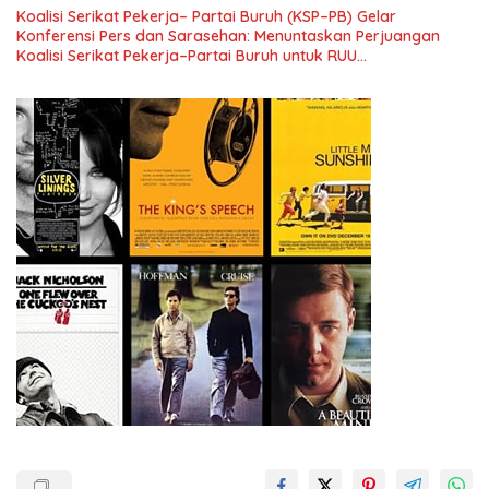
Pengembangan Organisasi KBI yang Berbasis Riset di seluruh
Koalisi Serikat Pekerja– Partai Buruh (KSP–PB) Gelar
Indonesia dan Mancanegara”.
Konferensi Pers dan Sarasehan: Menuntaskan Perjuangan
Koalisi Serikat Pekerja–Partai Buruh untuk RUU
Ketenagakerjaan Baru.