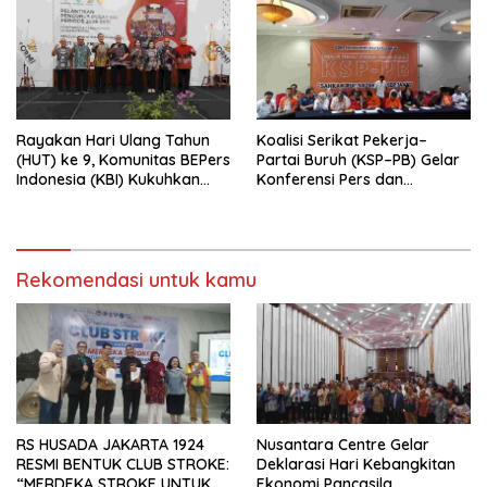
Rayakan Hari Ulang Tahun
Koalisi Serikat Pekerja–
(HUT) ke 9, Komunitas BEPers
Partai Buruh (KSP–PB) Gelar
Indonesia (KBI) Kukuhkan
Konferensi Pers dan
Pengurus Hasil Musyawarah
Sarasehan: Menuntaskan
Nasional (Munas) Pertama,
Perjuangan Koalisi Serikat
Tema: “Penguatan dan
Pekerja–Partai Buruh untuk
Pengembangan Organisasi
RUU Ketenagakerjaan Baru.
KBI yang Berbasis Riset di
Rekomendasi untuk kamu
seluruh Indonesia dan
Mancanegara”.
RS HUSADA JAKARTA 1924
Nusantara Centre Gelar
RESMI BENTUK CLUB STROKE:
Deklarasi Hari Kebangkitan
“MERDEKA STROKE UNTUK
Ekonomi Pancasila,