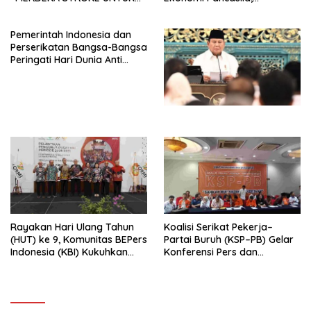
HIDUP LEBIH BERMAKNA”
Peluncuran Buku Soemitro
Djojohadikusumo Anti
Pemerintah Indonesia dan
Penjajahan (Pergolakan
Perserikatan Bangsa-Bangsa
Ekonomi Politik Indonesia) &
Peringati Hari Dunia Anti
Simposium Nasional “Urgensi
Perdagangan Orang 2026
Undang-Undang
dengan Komitmen Baru
Perekonomian Nasional dan
untuk Memberantas
Kesejahteraan Sosial dalam
Perdagangan Orang di Era
Menata Bangsa Menuju
Digital
Indonesia Emas 2045”,
Rayakan Hari Ulang Tahun
Koalisi Serikat Pekerja–
(HUT) ke 9, Komunitas BEPers
Partai Buruh (KSP–PB) Gelar
Indonesia (KBI) Kukuhkan
Konferensi Pers dan
Pengurus Hasil Musyawarah
Sarasehan: Menuntaskan
Nasional (Munas) Pertama,
Perjuangan Koalisi Serikat
Tema: “Penguatan dan
Pekerja–Partai Buruh untuk
Pengembangan Organisasi
RUU Ketenagakerjaan Baru.