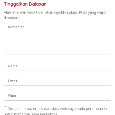
KBI yang Berbasis Riset di
Tinggalkan Balasan
seluruh Indonesia dan
Mancanegara”.
Alamat email Anda tidak akan dipublikasikan.
Ruas yang wajib
ditandai
*
Simpan nama, email, dan situs web saya pada peramban ini
untuk komentar saya berikutnya.