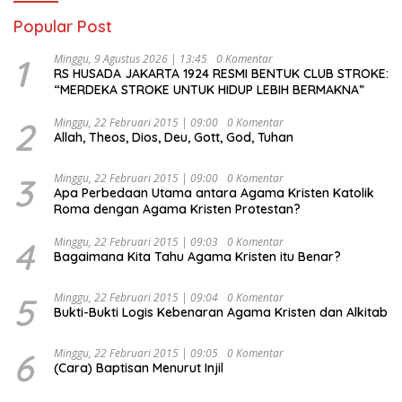
Popular Post
1
Minggu, 9 Agustus 2026 | 13:45
0 Komentar
RS HUSADA JAKARTA 1924 RESMI BENTUK CLUB STROKE:
“MERDEKA STROKE UNTUK HIDUP LEBIH BERMAKNA”
2
Minggu, 22 Februari 2015 | 09:00
0 Komentar
Allah, Theos, Dios, Deu, Gott, God, Tuhan
3
Minggu, 22 Februari 2015 | 09:00
0 Komentar
Apa Perbedaan Utama antara Agama Kristen Katolik
Roma dengan Agama Kristen Protestan?
4
Minggu, 22 Februari 2015 | 09:03
0 Komentar
Bagaimana Kita Tahu Agama Kristen itu Benar?
5
Minggu, 22 Februari 2015 | 09:04
0 Komentar
Bukti-Bukti Logis Kebenaran Agama Kristen dan Alkitab
6
Minggu, 22 Februari 2015 | 09:05
0 Komentar
(Cara) Baptisan Menurut Injil