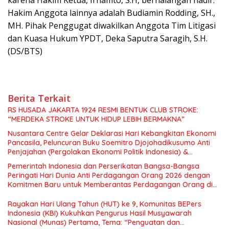
Hakim Anggota lainnya adalah Budiamin Rodding, SH.,
MH. Pihak Penggugat diwakilkan Anggota Tim Litigasi
dan Kuasa Hukum YPDT, Deka Saputra Saragih, S.H.
(DS/BTS)
Berita Terkait
RS HUSADA JAKARTA 1924 RESMI BENTUK CLUB STROKE:
“MERDEKA STROKE UNTUK HIDUP LEBIH BERMAKNA”
Nusantara Centre Gelar Deklarasi Hari Kebangkitan Ekonomi
Pancasila, Peluncuran Buku Soemitro Djojohadikusumo Anti
Penjajahan (Pergolakan Ekonomi Politik Indonesia) &
Simposium Nasional “Urgensi Undang-Undang Perekonomian
Pemerintah Indonesia dan Perserikatan Bangsa-Bangsa
Nasional dan Kesejahteraan Sosial dalam Menata Bangsa
Peringati Hari Dunia Anti Perdagangan Orang 2026 dengan
Menuju Indonesia Emas 2045”,
Komitmen Baru untuk Memberantas Perdagangan Orang di
Era Digital
Rayakan Hari Ulang Tahun (HUT) ke 9, Komunitas BEPers
Indonesia (KBI) Kukuhkan Pengurus Hasil Musyawarah
Nasional (Munas) Pertama, Tema: “Penguatan dan