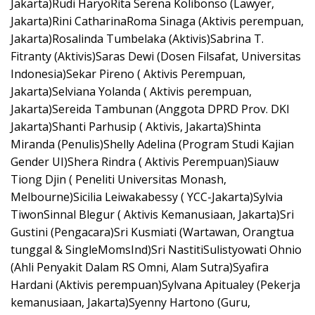
Jakarta)Rudi HaryoRita Serena Kolibonso (Lawyer,
Jakarta)Rini CatharinaRoma Sinaga (Aktivis perempuan,
Jakarta)Rosalinda Tumbelaka (Aktivis)Sabrina T.
Fitranty (Aktivis)Saras Dewi (Dosen Filsafat, Universitas
Indonesia)Sekar Pireno ( Aktivis Perempuan,
Jakarta)Selviana Yolanda ( Aktivis perempuan,
Jakarta)Sereida Tambunan (Anggota DPRD Prov. DKI
Jakarta)Shanti Parhusip ( Aktivis, Jakarta)Shinta
Miranda (Penulis)Shelly Adelina (Program Studi Kajian
Gender UI)Shera Rindra ( Aktivis Perempuan)Siauw
Tiong Djin ( Peneliti Universitas Monash,
Melbourne)Sicilia Leiwakabessy ( YCC-Jakarta)Sylvia
TiwonSinnal Blegur ( Aktivis Kemanusiaan, Jakarta)Sri
Gustini (Pengacara)Sri Kusmiati (Wartawan, Orangtua
tunggal & SingleMomsInd)Sri NastitiSulistyowati Ohnio
(Ahli Penyakit Dalam RS Omni, Alam Sutra)Syafira
Hardani (Aktivis perempuan)Sylvana Apitualey (Pekerja
kemanusiaan, Jakarta)Syenny Hartono (Guru,