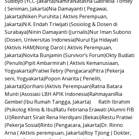
Sudibyo (YCC-Jakarta)NamiraNatasha Gabriella Tontey
( Seniman, Jakarta)Nia Damayanti ( Pegawai,
Jakarta)Niken Puruhita ( Aktivis Perempuan,
Jakarta)N.K. Endah Triwijati (Sosiolog & Dosen di
Surabaya)Ninin Damayanti (Jurnalis)Nur Iman Subono
(Dosen, Universitas Indonesia)Nurul Eja Hidayati
(Aktivis HAM)Nong Darol ( Aktivis Perempuan,
Jakarta)Novita Bunjamin (Survivor’s Forum)Okty Budiati
(Penulis)Pipit Ambarmirah ( Aktivis Kemanusiaan,
Yogyakarta)Pratiwi Febry (Pengacara)Pitra (Pekerja
seni, Yogyakarta)Popon Anarita ( Peneliti,
Jakarta)Qorihani (Aktivis Perempuan)Ratna Batara
Munti (Asosiasi LBH APIK Indonesia)RahmayaniRia
Gembel (Ibu Rumah Tangga, Jakarta) Ratih Ibrahim
(Psikolog Klinis & Ibu)Ratu Febriana Erawati (Alumni FIB
UI)Reinhart Sirait Rena Herdiyani (Bekasi)Restu Pratiwi
(Pekerja Sosial)Rinto (Pengacara, Jakarta)Dr. Rinno
Arna ( Aktivis perempuan, Jakarta)Roy Tjiong ( Dokter,