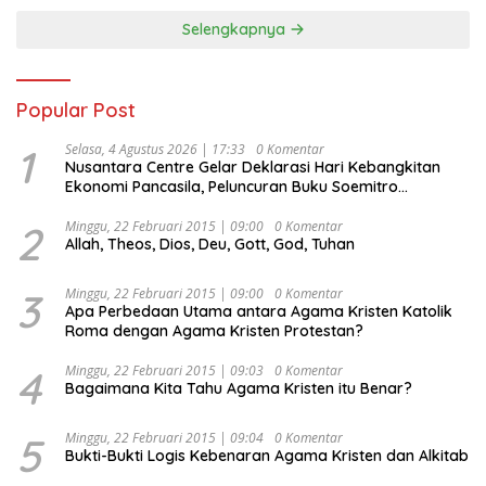
Selengkapnya
Popular Post
1
Selasa, 4 Agustus 2026 | 17:33
0 Komentar
Nusantara Centre Gelar Deklarasi Hari Kebangkitan
Ekonomi Pancasila, Peluncuran Buku Soemitro
Djojohadikusumo Anti Penjajahan (Pergolakan
Ekonomi Politik Indonesia) & Simposium Nasional
2
Minggu, 22 Februari 2015 | 09:00
0 Komentar
Allah, Theos, Dios, Deu, Gott, God, Tuhan
“Urgensi Undang-Undang Perekonomian Nasional dan
Kesejahteraan Sosial dalam Menata Bangsa Menuju
Indonesia Emas 2045”,
3
Minggu, 22 Februari 2015 | 09:00
0 Komentar
Apa Perbedaan Utama antara Agama Kristen Katolik
Roma dengan Agama Kristen Protestan?
4
Minggu, 22 Februari 2015 | 09:03
0 Komentar
Bagaimana Kita Tahu Agama Kristen itu Benar?
5
Minggu, 22 Februari 2015 | 09:04
0 Komentar
Bukti-Bukti Logis Kebenaran Agama Kristen dan Alkitab