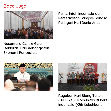
Baca Juga
Pemerintah Indonesia dan
Perserikatan Bangsa-Bangsa
Peringati Hari Dunia Anti
Perdagangan Orang 2026
dengan Komitmen Baru
untuk Memberantas
Perdagangan Orang di Era
Nusantara Centre Gelar
Digital
Deklarasi Hari Kebangkitan
Ekonomi Pancasila,
Peluncuran Buku Soemitro
Djojohadikusumo Anti
Penjajahan (Pergolakan
Ekonomi Politik Indonesia) &
Simposium Nasional “Urgensi
Undang-Undang
Perekonomian Nasional dan
Kesejahteraan Sosial dalam
Menata Bangsa Menuju
Rayakan Hari Ulang Tahun
Indonesia Emas 2045”,
(HUT) ke 9, Komunitas BEPers
Indonesia (KBI) Kukuhkan
Pengurus Hasil Musyawarah