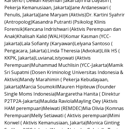
Karseno ( Dewan Kesenian Jakarta)Irina Dayasih (
Pekerja Kemanusiaan, Jakarta)Jane Ardaneswari (
Penulis, Jakarta)Jane Maryam (Aktivis)Dr. Kartini Syahrir
(Antropolog)Kasandra Putranti (Psikolog Klinis
Forensik)Kencana Indrishwari (Aktivis Perempuan dan
Anak)Khalisah Kalid (WALHI)Komar Kasman (YCC-
Jakarta)Lala Sofianty (Karyawan)Lelyana Santoso (
Pengacara, Jakarta).Linda Theresia (Advokat)Lilik HS (
KKPK, Jakarta)LuvianaListyowati (Aktivis
Perempuan)Muhammad Muchlisin (YCC-Jakarta)Mamik
Sri Supatmi (Dosen Kriminolog Universitas Indonesia &
Aktivis)Mandy Marahimin ( Pekerja Kebudayaan,
Jakarta)Marcia SoumokilMauren Hipiteuw (Founder
Single Moms Indonesia)Margaretha Hanita ( Direktur
P2TP2A-Jakarta)Maulida RaviolaMayling Oey (Aktivis
HAM perempuan)Meiwati (REMDEC)Mia Olivia (Komnas
Perempuan)Melly Setiawati ( Aktivis perempuan)Mimi
Korwel ( Aktivis Kemanusiaan, Jakarta)Monica Ginting