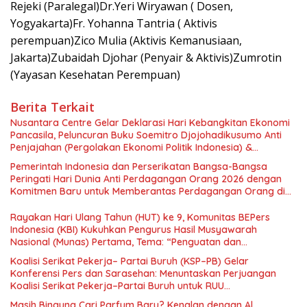
Rejeki (Paralegal)Dr.Yeri Wiryawan ( Dosen,
Yogyakarta)Fr. Yohanna Tantria ( Aktivis
perempuan)Zico Mulia (Aktivis Kemanusiaan,
Jakarta)Zubaidah Djohar (Penyair & Aktivis)Zumrotin
(Yayasan Kesehatan Perempuan)
Berita Terkait
Nusantara Centre Gelar Deklarasi Hari Kebangkitan Ekonomi
Pancasila, Peluncuran Buku Soemitro Djojohadikusumo Anti
Penjajahan (Pergolakan Ekonomi Politik Indonesia) &
Simposium Nasional “Urgensi Undang-Undang Perekonomian
Pemerintah Indonesia dan Perserikatan Bangsa-Bangsa
Nasional dan Kesejahteraan Sosial dalam Menata Bangsa
Peringati Hari Dunia Anti Perdagangan Orang 2026 dengan
Menuju Indonesia Emas 2045”,
Komitmen Baru untuk Memberantas Perdagangan Orang di
Era Digital
Rayakan Hari Ulang Tahun (HUT) ke 9, Komunitas BEPers
Indonesia (KBI) Kukuhkan Pengurus Hasil Musyawarah
Nasional (Munas) Pertama, Tema: “Penguatan dan
Pengembangan Organisasi KBI yang Berbasis Riset di seluruh
Koalisi Serikat Pekerja– Partai Buruh (KSP–PB) Gelar
Indonesia dan Mancanegara”.
Konferensi Pers dan Sarasehan: Menuntaskan Perjuangan
Koalisi Serikat Pekerja–Partai Buruh untuk RUU
Ketenagakerjaan Baru.
Masih Bingung Cari Parfum Baru? Kenalan dengan Al