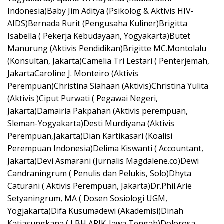
Indonesia)Baby Jim Aditya (Psikolog & Aktivis HIV-
AIDS)Bernada Rurit (Pengusaha Kuliner)Brigitta
Isabella ( Pekerja Kebudayaan, Yogyakarta)Butet
Manurung (Aktivis Pendidikan)Brigitte MC.Montolalu
(Konsultan, Jakarta)Camelia Tri Lestari ( Penterjemah,
JakartaCaroline J. Monteiro (Aktivis
Perempuan)Christina Siahaan (Aktivis)Christina Yulita
(Aktivis )Ciput Purwati ( Pegawai Negeri,
Jakarta)Damairia Pakpahan (Aktivis perempuan,
Sleman-Yogyakarta)Desti Murdiyana (Aktivis
Perempuan,Jakarta)Dian Kartikasari (Koalisi
Perempuan Indonesia)Delima Kiswanti ( Accountant,
Jakarta)Devi Asmarani (Jurnalis Magdalene.co)Dewi
Candraningrum ( Penulis dan Pelukis, Solo)Dhyta
Caturani ( Aktivis Perempuan, Jakarta)Dr.Phil.Arie
Setyaningrum, MA ( Dosen Sosiologi UGM,
Yogjakarta)Difa Kusumadewi (Akademisi)Dinah
Katjasungkana ( LBH APIK-Jawa Tengah)Dolorosa