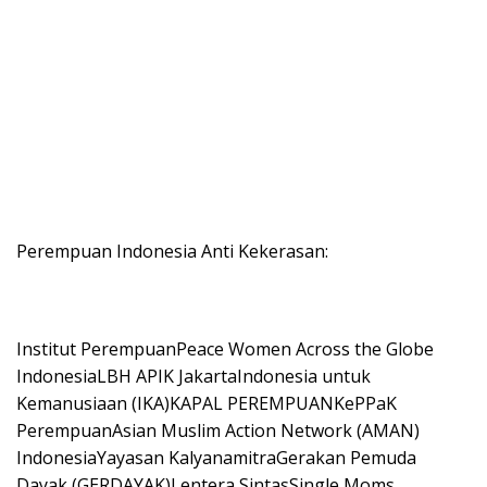
Perempuan Indonesia Anti Kekerasan:
Institut PerempuanPeace Women Across the Globe
IndonesiaLBH APIK JakartaIndonesia untuk
Kemanusiaan (IKA)KAPAL PEREMPUANKePPaK
PerempuanAsian Muslim Action Network (AMAN)
IndonesiaYayasan KalyanamitraGerakan Pemuda
Dayak (GERDAYAK)Lentera SintasSingle Moms