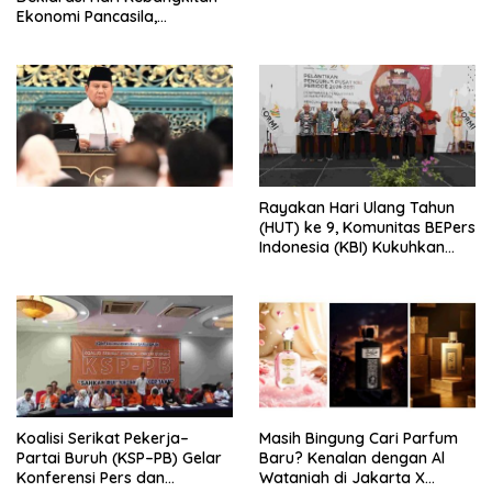
Ekonomi Pancasila,
Peluncuran Buku Soemitro
Djojohadikusumo Anti
Penjajahan (Pergolakan
Ekonomi Politik Indonesia) &
Simposium Nasional “Urgensi
Undang-Undang
Perekonomian Nasional dan
Kesejahteraan Sosial dalam
Menata Bangsa Menuju
Rayakan Hari Ulang Tahun
Indonesia Emas 2045”,
(HUT) ke 9, Komunitas BEPers
Indonesia (KBI) Kukuhkan
Pengurus Hasil Musyawarah
Nasional (Munas) Pertama,
Tema: “Penguatan dan
Pengembangan Organisasi
KBI yang Berbasis Riset di
seluruh Indonesia dan
Mancanegara”.
Koalisi Serikat Pekerja–
Masih Bingung Cari Parfum
Partai Buruh (KSP–PB) Gelar
Baru? Kenalan dengan Al
Konferensi Pers dan
Wataniah di Jakarta X