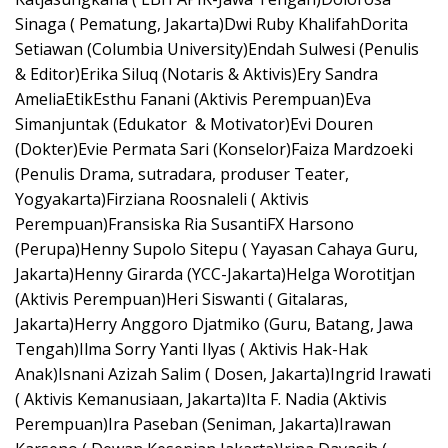
Sinaga ( Pematung, Jakarta)Dwi Ruby KhalifahDorita
Setiawan (Columbia University)Endah Sulwesi (Penulis
& Editor)Erika Siluq (Notaris & Aktivis)Ery Sandra
AmeliaEtikEsthu Fanani (Aktivis Perempuan)Eva
Simanjuntak (Edukator & Motivator)Evi Douren
(Dokter)Evie Permata Sari (Konselor)Faiza Mardzoeki
(Penulis Drama, sutradara, produser Teater,
Yogyakarta)Firziana Roosnaleli ( Aktivis
Perempuan)Fransiska Ria SusantiFX Harsono
(Perupa)Henny Supolo Sitepu ( Yayasan Cahaya Guru,
Jakarta)Henny Girarda (YCC-Jakarta)Helga Worotitjan
(Aktivis Perempuan)Heri Siswanti ( Gitalaras,
Jakarta)Herry Anggoro Djatmiko (Guru, Batang, Jawa
Tengah)Ilma Sorry Yanti Ilyas ( Aktivis Hak-Hak
Anak)Isnani Azizah Salim ( Dosen, Jakarta)Ingrid Irawati
( Aktivis Kemanusiaan, Jakarta)Ita F. Nadia (Aktivis
Perempuan)Ira Paseban (Seniman, Jakarta)Irawan