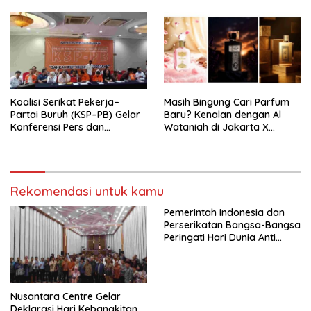
Nasional (Munas) Pertama,
Tema: “Penguatan dan
Pengembangan Organisasi
KBI yang Berbasis Riset di
seluruh Indonesia dan
Mancanegara”.
Koalisi Serikat Pekerja–
Masih Bingung Cari Parfum
Partai Buruh (KSP–PB) Gelar
Baru? Kenalan dengan Al
Konferensi Pers dan
Wataniah di Jakarta X
Sarasehan: Menuntaskan
Beauty 2026
Perjuangan Koalisi Serikat
Pekerja–Partai Buruh untuk
RUU Ketenagakerjaan Baru.
Rekomendasi untuk kamu
Pemerintah Indonesia dan
Perserikatan Bangsa-Bangsa
Peringati Hari Dunia Anti
Perdagangan Orang 2026
dengan Komitmen Baru
untuk Memberantas
Perdagangan Orang di Era
Nusantara Centre Gelar
Digital
Deklarasi Hari Kebangkitan