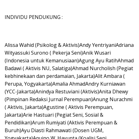
INDIVIDU PENDUKUNG :
Alissa Wahid (Psikolog & Aktivis)Andy YentriyaniAdriana
Wityassuki Surono ( Pekerja Seni)Anik Wusari
(Indonesia untuk Kemanusiaan)Agung Ayu RatihAhmad
Badawi ( Aktivis NU, Salatiga)Ahmad Nurcholish (Pegiat
kebhinekaan dan perdamaian, Jakarta)Alit Ambara (
Perupa, Yogyakarta)Amalia AhmadAndry Kurniawan
(YCC-Jakarta)Anindya Restuviani (Aktivis)Anita Dhewy
(Pimpinan Redaksi Jurnal Perempuan)Anung Nurachmi
( Aktivis, Jakarta)Agustine ( Aktivis Perempuan,
Jakarta)Arie Hastuari (Pegiat Seni, Sosial &
Pendidikan)Arum Rumiyati (Aktivis Perempuan &
Buruh)Ayu Diasti Rahmawati (Dosen UGM,
Yogyakarta)Aquino W. Hayunta (Koalisi Seni