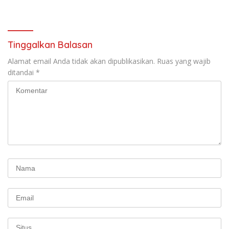
Sarasehan: Menuntaskan
Beauty 2026
Perjuangan Koalisi Serikat
Pekerja–Partai Buruh untuk
RUU Ketenagakerjaan Baru.
Tinggalkan Balasan
Alamat email Anda tidak akan dipublikasikan.
Ruas yang wajib
ditandai
*