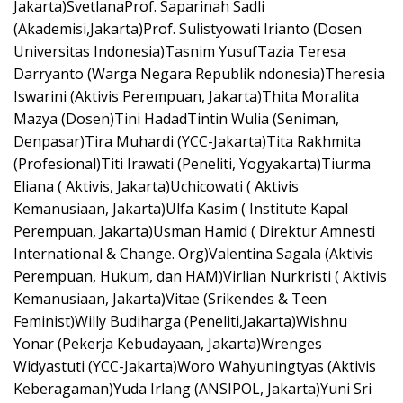
Jakarta)SvetlanaProf. Saparinah Sadli
(Akademisi,Jakarta)Prof. Sulistyowati Irianto (Dosen
Universitas Indonesia)Tasnim YusufTazia Teresa
Darryanto (Warga Negara Republik ndonesia)Theresia
Iswarini (Aktivis Perempuan, Jakarta)Thita Moralita
Mazya (Dosen)Tini HadadTintin Wulia (Seniman,
Denpasar)Tira Muhardi (YCC-Jakarta)Tita Rakhmita
(Profesional)Titi Irawati (Peneliti, Yogyakarta)Tiurma
Eliana ( Aktivis, Jakarta)Uchicowati ( Aktivis
Kemanusiaan, Jakarta)Ulfa Kasim ( Institute Kapal
Perempuan, Jakarta)Usman Hamid ( Direktur Amnesti
International & Change. Org)Valentina Sagala (Aktivis
Perempuan, Hukum, dan HAM)Virlian Nurkristi ( Aktivis
Kemanusiaan, Jakarta)Vitae (Srikendes & Teen
Feminist)Willy Budiharga (Peneliti,Jakarta)Wishnu
Yonar (Pekerja Kebudayaan, Jakarta)Wrenges
Widyastuti (YCC-Jakarta)Woro Wahyuningtyas (Aktivis
Keberagaman)Yuda Irlang (ANSIPOL, Jakarta)Yuni Sri