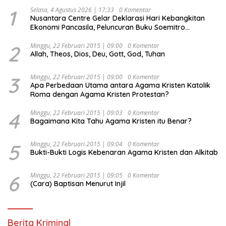
1
Selasa, 4 Agustus 2026 | 17:33
0 Komentar
Nusantara Centre Gelar Deklarasi Hari Kebangkitan
Ekonomi Pancasila, Peluncuran Buku Soemitro
Djojohadikusumo Anti Penjajahan (Pergolakan
Ekonomi Politik Indonesia) & Simposium Nasional
2
Minggu, 22 Februari 2015 | 09:00
0 Komentar
Allah, Theos, Dios, Deu, Gott, God, Tuhan
“Urgensi Undang-Undang Perekonomian Nasional dan
Kesejahteraan Sosial dalam Menata Bangsa Menuju
Indonesia Emas 2045”,
3
Minggu, 22 Februari 2015 | 09:00
0 Komentar
Apa Perbedaan Utama antara Agama Kristen Katolik
Roma dengan Agama Kristen Protestan?
4
Minggu, 22 Februari 2015 | 09:03
0 Komentar
Bagaimana Kita Tahu Agama Kristen itu Benar?
5
Minggu, 22 Februari 2015 | 09:04
0 Komentar
Bukti-Bukti Logis Kebenaran Agama Kristen dan Alkitab
6
Minggu, 22 Februari 2015 | 09:05
0 Komentar
(Cara) Baptisan Menurut Injil
Berita Kriminal