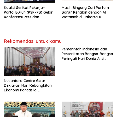
Koalisi Serikat Pekerja–
Masih Bingung Cari Parfum
Partai Buruh (KSP–PB) Gelar
Baru? Kenalan dengan Al
Konferensi Pers dan
Wataniah di Jakarta X
Sarasehan: Menuntaskan
Beauty 2026
Perjuangan Koalisi Serikat
Pekerja–Partai Buruh untuk
RUU Ketenagakerjaan Baru.
Rekomendasi untuk kamu
Pemerintah Indonesia dan
Perserikatan Bangsa-Bangsa
Peringati Hari Dunia Anti
Perdagangan Orang 2026
dengan Komitmen Baru
untuk Memberantas
Perdagangan Orang di Era
Nusantara Centre Gelar
Digital
Deklarasi Hari Kebangkitan
Ekonomi Pancasila,
Peluncuran Buku Soemitro
Djojohadikusumo Anti
Penjajahan (Pergolakan
Ekonomi Politik Indonesia) &
Simposium Nasional “Urgensi