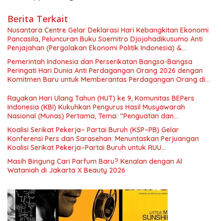
Berita Terkait
Nusantara Centre Gelar Deklarasi Hari Kebangkitan Ekonomi
Pancasila, Peluncuran Buku Soemitro Djojohadikusumo Anti
Penjajahan (Pergolakan Ekonomi Politik Indonesia) &
Simposium Nasional “Urgensi Undang-Undang Perekonomian
Pemerintah Indonesia dan Perserikatan Bangsa-Bangsa
Nasional dan Kesejahteraan Sosial dalam Menata Bangsa
Peringati Hari Dunia Anti Perdagangan Orang 2026 dengan
Menuju Indonesia Emas 2045”,
Komitmen Baru untuk Memberantas Perdagangan Orang di
Era Digital
Rayakan Hari Ulang Tahun (HUT) ke 9, Komunitas BEPers
Indonesia (KBI) Kukuhkan Pengurus Hasil Musyawarah
Nasional (Munas) Pertama, Tema: “Penguatan dan
Pengembangan Organisasi KBI yang Berbasis Riset di seluruh
Koalisi Serikat Pekerja– Partai Buruh (KSP–PB) Gelar
Indonesia dan Mancanegara”.
Konferensi Pers dan Sarasehan: Menuntaskan Perjuangan
Koalisi Serikat Pekerja–Partai Buruh untuk RUU
Ketenagakerjaan Baru.
Masih Bingung Cari Parfum Baru? Kenalan dengan Al
Wataniah di Jakarta X Beauty 2026