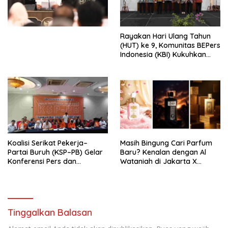
Undang-Undang
Perekonomian Nasional dan
Kesejahteraan Sosial dalam
Menata Bangsa Menuju
Rayakan Hari Ulang Tahun
Indonesia Emas 2045”,
(HUT) ke 9, Komunitas BEPers
Indonesia (KBI) Kukuhkan
Pengurus Hasil Musyawarah
Nasional (Munas) Pertama,
Tema: “Penguatan dan
Pengembangan Organisasi
KBI yang Berbasis Riset di
seluruh Indonesia dan
Mancanegara”.
Koalisi Serikat Pekerja–
Masih Bingung Cari Parfum
Partai Buruh (KSP–PB) Gelar
Baru? Kenalan dengan Al
Konferensi Pers dan
Wataniah di Jakarta X
Sarasehan: Menuntaskan
Beauty 2026
Perjuangan Koalisi Serikat
Pekerja–Partai Buruh untuk
RUU Ketenagakerjaan Baru.
Tinggalkan Balasan