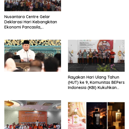
dengan Komitmen Baru
untuk Memberantas
Perdagangan Orang di Era
Nusantara Centre Gelar
Digital
Deklarasi Hari Kebangkitan
Ekonomi Pancasila,
Peluncuran Buku Soemitro
Djojohadikusumo Anti
Penjajahan (Pergolakan
Ekonomi Politik Indonesia) &
Simposium Nasional “Urgensi
Undang-Undang
Perekonomian Nasional dan
Kesejahteraan Sosial dalam
Menata Bangsa Menuju
Rayakan Hari Ulang Tahun
Indonesia Emas 2045”,
(HUT) ke 9, Komunitas BEPers
Indonesia (KBI) Kukuhkan
Pengurus Hasil Musyawarah
Nasional (Munas) Pertama,
Tema: “Penguatan dan
Pengembangan Organisasi
KBI yang Berbasis Riset di
seluruh Indonesia dan
Mancanegara”.