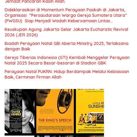
Jemaat Pancaran Kasih Allah.
Dideklarasikan di Momentum Perayaan Paskah di Jakarta,
Organisasi “Persaudaraan Warga Gereja Sumatera Utara”
(PWGSU) Siap Menjadi Wadah Kebersamaan Lintas
Denominasi untuk Menghimpun Potensi Warga Gereja
Keuskupan Agung Jakarta Gelar Jakarta Eucharistic Revival
Diaspora untuk Menjawab Tantangan Sosial Bangsa
2026 (JER 2026)
Ibadah Perayaan Natal GBI Aberta Ministry 2025, Terlaksana
dengan Baik
Gereja Tiberias Indonesia (GTI) Kembali Menggelar Perayaan
Natal 2025 Secara Besar-besaran di Stadion GBK
Perayaan Natal PUKRN: Hidup Berdampak Melalui Kebiasaan
Baik, Cerminan Firman Allah