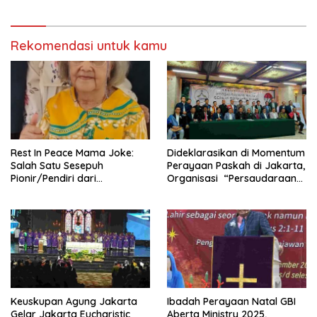
GBK
Rekomendasi untuk kamu
Rest In Peace Mama Joke:
Dideklarasikan di Momentum
Salah Satu Sesepuh
Perayaan Paskah di Jakarta,
Pionir/Pendiri dari
Organisasi “Persaudaraan
terbentuknya Gereja
Warga Gereja Sumatera
Protestan Soteria di
Utara” (PWGSU) Siap
Indonesia Jemaat Pancaran
Menjadi Wadah
Kasih Allah.
Kebersamaan Lintas
Denominasi untuk
Menghimpun Potensi Warga
Gereja Diaspora untuk
Menjawab Tantangan Sosial
Bangsa
Keuskupan Agung Jakarta
Ibadah Perayaan Natal GBI
Gelar Jakarta Eucharistic
Aberta Ministry 2025,