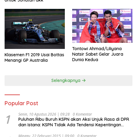
Untuk Jonatan dkk
Tontowi Ahmad/Liliyana
Natsir Sabet Gelar Juara
Klasemen F1 2019 Usai Bottas
Dunia Kedua
Menangi GP Australia
Selengkapnya
Popular Post
1
Senin, 10 Agustus 2026 | 09:28
0 Komentar
Puluhan Ribu Buruh KSPN akan Aksi Unjuk Rasa di DPR
dan Istana: KSPN Tidak Ada Tendensi Kepentingan
Politik dan Tidak Dikooptasi oleh Siapapun
Minggu, 22 Februari 2015 | 09:00
0 Komentar