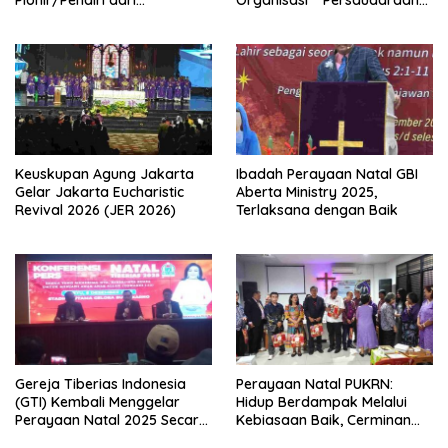
Pionir/Pendiri dari
Organisasi “Persaudaraan
terbentuknya Gereja
Warga Gereja Sumatera
Protestan Soteria di
Utara” (PWGSU) Siap
Indonesia Jemaat Pancaran
Menjadi Wadah
Kasih Allah.
Kebersamaan Lintas
Denominasi untuk
Menghimpun Potensi Warga
Gereja Diaspora untuk
Menjawab Tantangan Sosial
Bangsa
Keuskupan Agung Jakarta
Ibadah Perayaan Natal GBI
Gelar Jakarta Eucharistic
Aberta Ministry 2025,
Revival 2026 (JER 2026)
Terlaksana dengan Baik
Gereja Tiberias Indonesia
Perayaan Natal PUKRN:
(GTI) Kembali Menggelar
Hidup Berdampak Melalui
Perayaan Natal 2025 Secara
Kebiasaan Baik, Cerminan
Besar-besaran di Stadion
Firman Allah