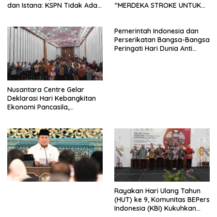
dan Istana: KSPN Tidak Ada
“MERDEKA STROKE UNTUK
Tendensi Kepentingan Politik
HIDUP LEBIH BERMAKNA”
dan Tidak Dikooptasi oleh
Pemerintah Indonesia dan
Siapapun
Perserikatan Bangsa-Bangsa
Peringati Hari Dunia Anti
Perdagangan Orang 2026
dengan Komitmen Baru
untuk Memberantas
Perdagangan Orang di Era
Nusantara Centre Gelar
Digital
Deklarasi Hari Kebangkitan
Ekonomi Pancasila,
Peluncuran Buku Soemitro
Djojohadikusumo Anti
Penjajahan (Pergolakan
Ekonomi Politik Indonesia) &
Simposium Nasional “Urgensi
Undang-Undang
Perekonomian Nasional dan
Kesejahteraan Sosial dalam
Menata Bangsa Menuju
Rayakan Hari Ulang Tahun
Indonesia Emas 2045”,
(HUT) ke 9, Komunitas BEPers
Indonesia (KBI) Kukuhkan