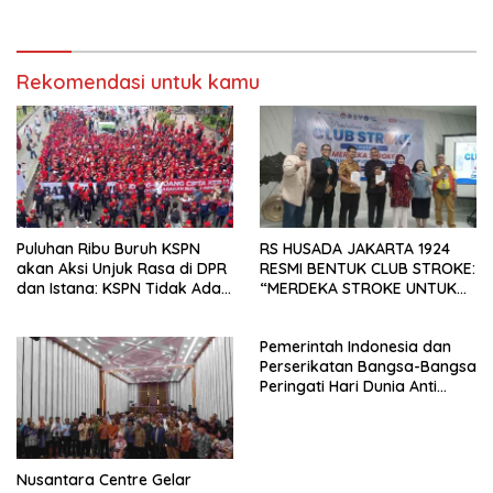
Pengurus Hasil Musyawarah
Nasional (Munas) Pertama,
Tema: “Penguatan dan
Pengembangan Organisasi
Rekomendasi untuk kamu
KBI yang Berbasis Riset di
seluruh Indonesia dan
Mancanegara”.
Puluhan Ribu Buruh KSPN
RS HUSADA JAKARTA 1924
akan Aksi Unjuk Rasa di DPR
RESMI BENTUK CLUB STROKE:
dan Istana: KSPN Tidak Ada
“MERDEKA STROKE UNTUK
Tendensi Kepentingan Politik
HIDUP LEBIH BERMAKNA”
dan Tidak Dikooptasi oleh
Pemerintah Indonesia dan
Siapapun
Perserikatan Bangsa-Bangsa
Peringati Hari Dunia Anti
Perdagangan Orang 2026
dengan Komitmen Baru
untuk Memberantas
Perdagangan Orang di Era
Nusantara Centre Gelar
Digital