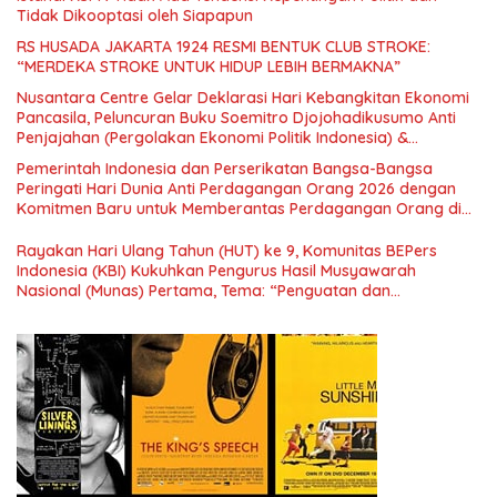
Tidak Dikooptasi oleh Siapapun
RS HUSADA JAKARTA 1924 RESMI BENTUK CLUB STROKE:
“MERDEKA STROKE UNTUK HIDUP LEBIH BERMAKNA”
Nusantara Centre Gelar Deklarasi Hari Kebangkitan Ekonomi
Pancasila, Peluncuran Buku Soemitro Djojohadikusumo Anti
Penjajahan (Pergolakan Ekonomi Politik Indonesia) &
Simposium Nasional “Urgensi Undang-Undang Perekonomian
Pemerintah Indonesia dan Perserikatan Bangsa-Bangsa
Nasional dan Kesejahteraan Sosial dalam Menata Bangsa
Peringati Hari Dunia Anti Perdagangan Orang 2026 dengan
Menuju Indonesia Emas 2045”,
Komitmen Baru untuk Memberantas Perdagangan Orang di
Era Digital
Rayakan Hari Ulang Tahun (HUT) ke 9, Komunitas BEPers
Indonesia (KBI) Kukuhkan Pengurus Hasil Musyawarah
Nasional (Munas) Pertama, Tema: “Penguatan dan
Pengembangan Organisasi KBI yang Berbasis Riset di seluruh
Indonesia dan Mancanegara”.