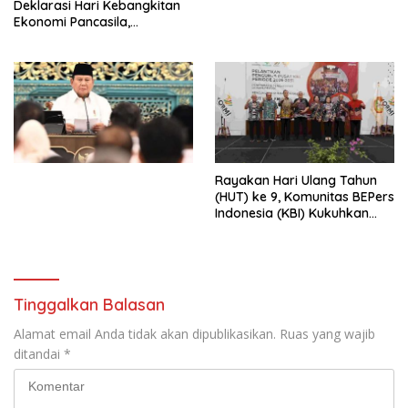
Deklarasi Hari Kebangkitan
Ekonomi Pancasila,
Peluncuran Buku Soemitro
Djojohadikusumo Anti
Penjajahan (Pergolakan
Ekonomi Politik Indonesia) &
Simposium Nasional “Urgensi
Undang-Undang
Perekonomian Nasional dan
Kesejahteraan Sosial dalam
Menata Bangsa Menuju
Rayakan Hari Ulang Tahun
Indonesia Emas 2045”,
(HUT) ke 9, Komunitas BEPers
Indonesia (KBI) Kukuhkan
Pengurus Hasil Musyawarah
Nasional (Munas) Pertama,
Tema: “Penguatan dan
Pengembangan Organisasi
KBI yang Berbasis Riset di
Tinggalkan Balasan
seluruh Indonesia dan
Mancanegara”.
Alamat email Anda tidak akan dipublikasikan.
Ruas yang wajib
ditandai
*