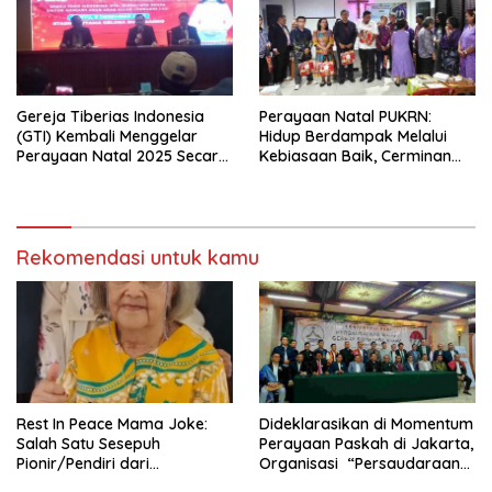
Gereja Tiberias Indonesia
Perayaan Natal PUKRN:
(GTI) Kembali Menggelar
Hidup Berdampak Melalui
Perayaan Natal 2025 Secara
Kebiasaan Baik, Cerminan
Besar-besaran di Stadion
Firman Allah
GBK
Rekomendasi untuk kamu
Rest In Peace Mama Joke:
Dideklarasikan di Momentum
Salah Satu Sesepuh
Perayaan Paskah di Jakarta,
Pionir/Pendiri dari
Organisasi “Persaudaraan
terbentuknya Gereja
Warga Gereja Sumatera