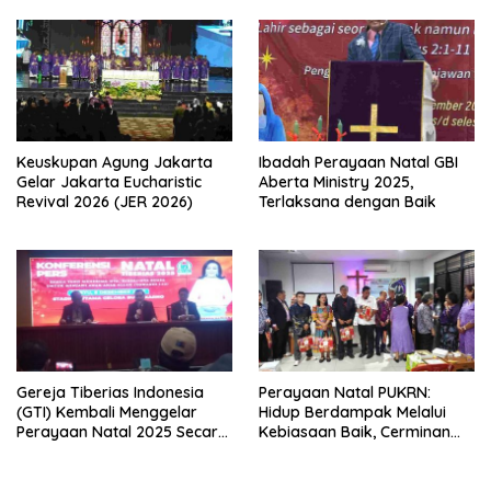
Protestan Soteria di
Utara” (PWGSU) Siap
Indonesia Jemaat Pancaran
Menjadi Wadah
Kasih Allah.
Kebersamaan Lintas
Denominasi untuk
Menghimpun Potensi Warga
Gereja Diaspora untuk
Menjawab Tantangan Sosial
Bangsa
Keuskupan Agung Jakarta
Ibadah Perayaan Natal GBI
Gelar Jakarta Eucharistic
Aberta Ministry 2025,
Revival 2026 (JER 2026)
Terlaksana dengan Baik
Gereja Tiberias Indonesia
Perayaan Natal PUKRN:
(GTI) Kembali Menggelar
Hidup Berdampak Melalui
Perayaan Natal 2025 Secara
Kebiasaan Baik, Cerminan
Besar-besaran di Stadion
Firman Allah
GBK