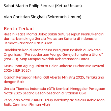
Sahat Martin Philip Sinurat (Ketua Umum)
Alan Christian Singkali (Sekretaris Umum)
Berita Terkait
Rest In Peace Mama Joke: Salah Satu Sesepuh Pionir/Pendiri
dari terbentuknya Gereja Protestan Soteria di Indonesia
Jemaat Pancaran Kasih Allah.
Dideklarasikan di Momentum Perayaan Paskah di Jakarta,
Organisasi “Persaudaraan Warga Gereja Sumatera Utara”
(PWGSU) Siap Menjadi Wadah Kebersamaan Lintas
Denominasi untuk Menghimpun Potensi Warga Gereja
Keuskupan Agung Jakarta Gelar Jakarta Eucharistic Revival
Diaspora untuk Menjawab Tantangan Sosial Bangsa
2026 (JER 2026)
Ibadah Perayaan Natal GBI Aberta Ministry 2025, Terlaksana
dengan Baik
Gereja Tiberias Indonesia (GTI) Kembali Menggelar Perayaan
Natal 2025 Secara Besar-besaran di Stadion GBK
Perayaan Natal PUKRN: Hidup Berdampak Melalui Kebiasaan
Baik, Cerminan Firman Allah