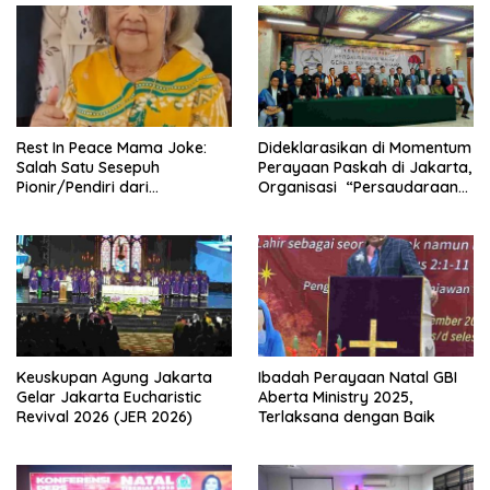
Rest In Peace Mama Joke:
Dideklarasikan di Momentum
Salah Satu Sesepuh
Perayaan Paskah di Jakarta,
Pionir/Pendiri dari
Organisasi “Persaudaraan
terbentuknya Gereja
Warga Gereja Sumatera
Protestan Soteria di
Utara” (PWGSU) Siap
Indonesia Jemaat Pancaran
Menjadi Wadah
Kasih Allah.
Kebersamaan Lintas
Denominasi untuk
Menghimpun Potensi Warga
Gereja Diaspora untuk
Menjawab Tantangan Sosial
Bangsa
Keuskupan Agung Jakarta
Ibadah Perayaan Natal GBI
Gelar Jakarta Eucharistic
Aberta Ministry 2025,
Revival 2026 (JER 2026)
Terlaksana dengan Baik