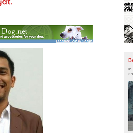
at.
B
In
an