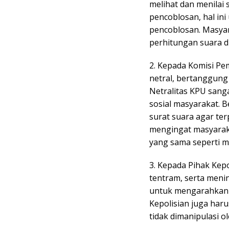
melihat dan menilai
pencoblosan, hal in
pencoblosan. Masyar
perhitungan suara d
2. Kepada Komisi P
netral, bertanggung j
Netralitas KPU sang
sosial masyarakat. B
surat suara agar ter
mengingat masyarak
yang sama seperti m
3. Kepada Pihak Kep
tentram, serta meni
untuk mengarahkan p
Kepolisian juga har
tidak dimanipulasi 