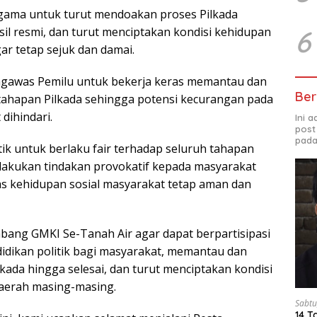
gama untuk turut mendoakan proses Pilkada
sil resmi, dan turut menciptakan kondisi kehidupan
6
ar tetap sejuk dan damai.
ngawas Pemilu untuk bekerja keras memantau dan
Ber
tahapan Pilkada sehingga potensi kecurangan pada
dihindari.
Ini 
post
pada
itik untuk berlaku fair terhadap seluruh tahapan
elakukan tindakan provokatif kepada masyarakat
as kehidupan sosial masyarakat tetap aman dan
abang GMKI Se-Tanah Air agar dapat berpartisipasi
didikan politik bagi masyarakat, memantau dan
kada hingga selesai, dan turut menciptakan kondisi
aerah masing-masing.
Sabtu
14 T