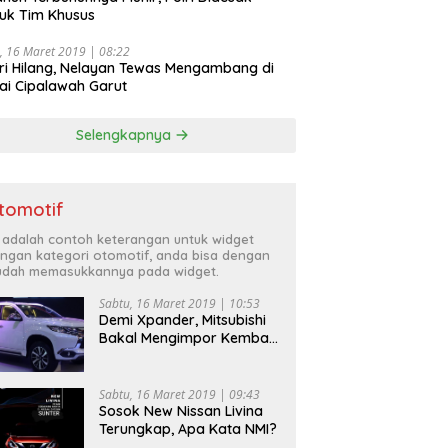
uk Tim Khusus
, 16 Maret 2019 | 08:22
ri Hilang, Nelayan Tewas Mengambang di
ai Cipalawah Garut
Selengkapnya
tomotif
i adalah contoh keterangan untuk widget
ngan kategori otomotif, anda bisa dengan
dah memasukkannya pada widget.
Sabtu, 16 Maret 2019 | 10:53
Demi Xpander, Mitsubishi
Bakal Mengimpor Kembali
Pajero Sport
Sabtu, 16 Maret 2019 | 09:43
Sosok New Nissan Livina
Terungkap, Apa Kata NMI?