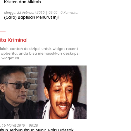
Kristen dan Alkitab
Minggu, 22 Februari 2015 | 09:05
0 Komentar
(Cara) Baptisan Menurut Injil
ita Kriminal
adalah contoh deskripsi untuk widget recent
 wpberita, anda bisa memasukkan deskripsi
 widget ini.
, 16 Maret 2019 | 08:28
ahun Terbunuhnya Munir, Polri Didesak