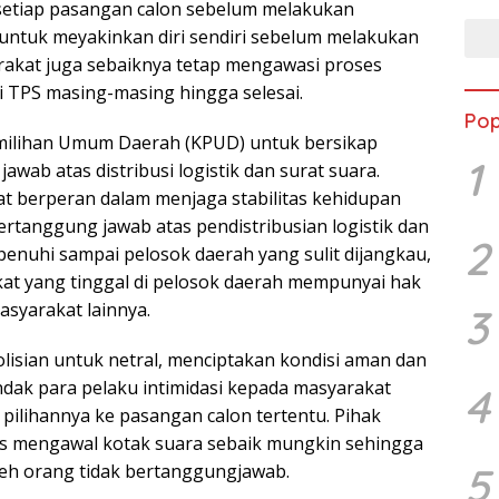
 setiap pasangan calon sebelum melakukan
i untuk meyakinkan diri sendiri sebelum melakukan
akat juga sebaiknya tetap mengawasi proses
i TPS masing-masing hingga selesai.
Pop
emilihan Umum Daerah (KPUD) untuk bersikap
1
awab atas distribusi logistik dan surat suara.
at berperan dalam menjaga stabilitas kehidupan
ertanggung jawab atas pendistribusian logistik dan
2
penuhi sampai pelosok daerah yang sulit dijangkau,
at yang tinggal di pelosok daerah mempunyai hak
asyarakat lainnya.
3
olisian untuk netral, menciptakan kondisi aman dan
ndak para pelaku intimidasi kepada masyarakat
4
ilihannya ke pasangan calon tertentu. Pihak
us mengawal kotak suara sebaik mungkin sehingga
5
oleh orang tidak bertanggungjawab.