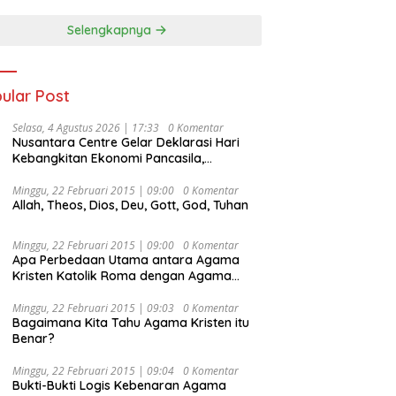
Selengkapnya
ular Post
Selasa, 4 Agustus 2026 | 17:33
0 Komentar
Nusantara Centre Gelar Deklarasi Hari
Kebangkitan Ekonomi Pancasila,
Peluncuran Buku Soemitro
Djojohadikusumo Anti Penjajahan
Minggu, 22 Februari 2015 | 09:00
0 Komentar
Allah, Theos, Dios, Deu, Gott, God, Tuhan
(Pergolakan Ekonomi Politik Indonesia) &
Simposium Nasional “Urgensi Undang-
Undang Perekonomian Nasional dan
Minggu, 22 Februari 2015 | 09:00
0 Komentar
Kesejahteraan Sosial dalam Menata
Apa Perbedaan Utama antara Agama
Bangsa Menuju Indonesia Emas 2045”,
Kristen Katolik Roma dengan Agama
Kristen Protestan?
Minggu, 22 Februari 2015 | 09:03
0 Komentar
Bagaimana Kita Tahu Agama Kristen itu
Benar?
Minggu, 22 Februari 2015 | 09:04
0 Komentar
Bukti-Bukti Logis Kebenaran Agama