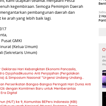
ni, kami ucapkan selamat menjalani Pesta
Bent
penuh kegembiraan. Semoga Pemimpin Daerah
pat mengantarkan pembangunan daerah dan
Sabtu
2 Ha
 ke arah yang lebih baik lagi.
Pant
2017
inta,
 Pusat GMKI
 Sinurat (Ketua Umum)
O
ali (Sekretaris Umum)
In
de
mu
 Deklarasi Hari Kebangkitan Ekonomi Pancasila,
tro Djojohadikusumo Anti Penjajahan (Pergolakan
esia) & Simposium Nasional “Urgensi Undang-Undang
 dan Kesejahteraan Sosial dalam Menata Bangsa Menuju
an Perserikatan Bangsa-Bangsa Peringati Hari Dunia Anti
026 dengan Komitmen Baru untuk Memberantas
Era Digital
un (HUT) ke 9, Komunitas BEPers Indonesia (KBI)
il Musyawarah Nasional (Munas) Pertama, Tema: