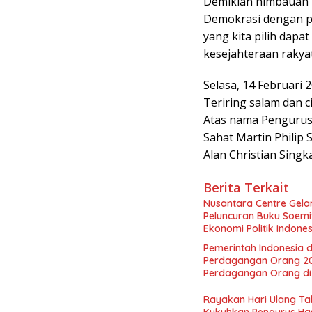
Demikian himbauan i
Demokrasi dengan 
yang kita pilih da
kesejahteraan rakyat
Selasa, 14 Februari 
Teriring salam dan c
Atas nama Pengurus
Sahat Martin Philip
Alan Christian Singk
Berita Terkait
Nusantara Centre Gelar
Peluncuran Buku Soemi
Ekonomi Politik Indon
Perekonomian Nasional
Pemerintah Indonesia d
Indonesia Emas 2045”,
Perdagangan Orang 2
Perdagangan Orang di 
Rayakan Hari Ulang Tah
Kukuhkan Pengurus Has