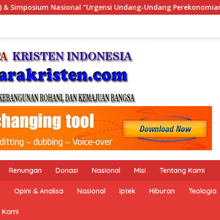
g-Undang Perekonomian Nasional dan Kesejahteraan Sosial dala
Renungan
Donasi
Nasional
Misi
Tentang Kami
n
Opini & Analisa
Nasional
Iptek
Hiburan
Teologia
 Kami