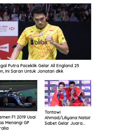
gal Putra Paceklik Gelar All England 25
n, Ini Saran Untuk Jonatan dkk
Tontowi
emen F1 2019 Usai
Ahmad/Liliyana Natsir
as Menangi GP
Sabet Gelar Juara
ralia
Dunia Kedua