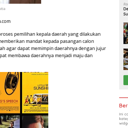
Ra
itia
De
Su
Sa
n.com
roses pemilihan kepala daerah yang dilakukan
t memberikan mandat kepada pasangan calon
rah agar dapat memimpin daerahnya dengan jujur
dapat membawa daerahnya menjadi maju dan
Ber
Ini 
kate
widg