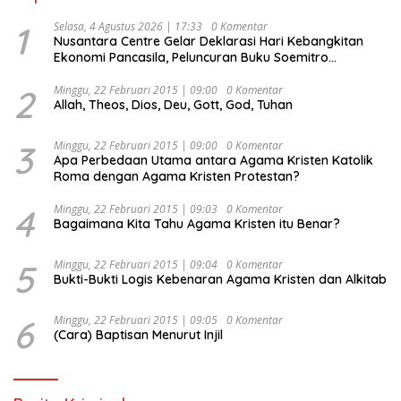
1
Selasa, 4 Agustus 2026 | 17:33
0 Komentar
Nusantara Centre Gelar Deklarasi Hari Kebangkitan
Ekonomi Pancasila, Peluncuran Buku Soemitro
Djojohadikusumo Anti Penjajahan (Pergolakan
Ekonomi Politik Indonesia) & Simposium Nasional
2
Minggu, 22 Februari 2015 | 09:00
0 Komentar
Allah, Theos, Dios, Deu, Gott, God, Tuhan
“Urgensi Undang-Undang Perekonomian Nasional dan
Kesejahteraan Sosial dalam Menata Bangsa Menuju
Indonesia Emas 2045”,
3
Minggu, 22 Februari 2015 | 09:00
0 Komentar
Apa Perbedaan Utama antara Agama Kristen Katolik
Roma dengan Agama Kristen Protestan?
4
Minggu, 22 Februari 2015 | 09:03
0 Komentar
Bagaimana Kita Tahu Agama Kristen itu Benar?
5
Minggu, 22 Februari 2015 | 09:04
0 Komentar
Bukti-Bukti Logis Kebenaran Agama Kristen dan Alkitab
6
Minggu, 22 Februari 2015 | 09:05
0 Komentar
(Cara) Baptisan Menurut Injil