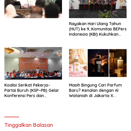
Undang-Undang
Perekonomian Nasional dan
Kesejahteraan Sosial dalam
Menata Bangsa Menuju
Rayakan Hari Ulang Tahun
Indonesia Emas 2045”,
(HUT) ke 9, Komunitas BEPers
Indonesia (KBI) Kukuhkan
Pengurus Hasil Musyawarah
Nasional (Munas) Pertama,
Tema: “Penguatan dan
Pengembangan Organisasi
KBI yang Berbasis Riset di
seluruh Indonesia dan
Mancanegara”.
Koalisi Serikat Pekerja–
Masih Bingung Cari Parfum
Partai Buruh (KSP–PB) Gelar
Baru? Kenalan dengan Al
Konferensi Pers dan
Wataniah di Jakarta X
Sarasehan: Menuntaskan
Beauty 2026
Perjuangan Koalisi Serikat
Pekerja–Partai Buruh untuk
RUU Ketenagakerjaan Baru.
Tinggalkan Balasan