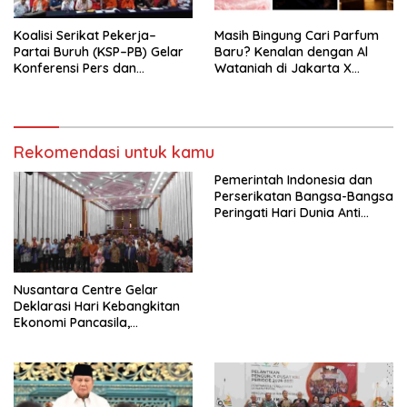
Koalisi Serikat Pekerja–
Masih Bingung Cari Parfum
Partai Buruh (KSP–PB) Gelar
Baru? Kenalan dengan Al
Konferensi Pers dan
Wataniah di Jakarta X
Sarasehan: Menuntaskan
Beauty 2026
Perjuangan Koalisi Serikat
Pekerja–Partai Buruh untuk
RUU Ketenagakerjaan Baru.
Rekomendasi untuk kamu
Pemerintah Indonesia dan
Perserikatan Bangsa-Bangsa
Peringati Hari Dunia Anti
Perdagangan Orang 2026
dengan Komitmen Baru
untuk Memberantas
Perdagangan Orang di Era
Nusantara Centre Gelar
Digital
Deklarasi Hari Kebangkitan
Ekonomi Pancasila,
Peluncuran Buku Soemitro
Djojohadikusumo Anti
Penjajahan (Pergolakan
Ekonomi Politik Indonesia) &
Simposium Nasional “Urgensi