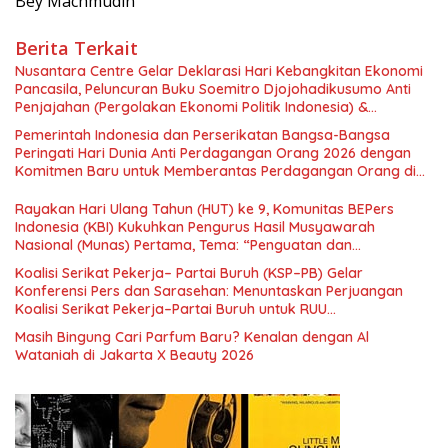
Bey Machmudin
Berita Terkait
Nusantara Centre Gelar Deklarasi Hari Kebangkitan Ekonomi
Pancasila, Peluncuran Buku Soemitro Djojohadikusumo Anti
Penjajahan (Pergolakan Ekonomi Politik Indonesia) &
Simposium Nasional “Urgensi Undang-Undang Perekonomian
Pemerintah Indonesia dan Perserikatan Bangsa-Bangsa
Nasional dan Kesejahteraan Sosial dalam Menata Bangsa
Peringati Hari Dunia Anti Perdagangan Orang 2026 dengan
Menuju Indonesia Emas 2045”,
Komitmen Baru untuk Memberantas Perdagangan Orang di
Era Digital
Rayakan Hari Ulang Tahun (HUT) ke 9, Komunitas BEPers
Indonesia (KBI) Kukuhkan Pengurus Hasil Musyawarah
Nasional (Munas) Pertama, Tema: “Penguatan dan
Pengembangan Organisasi KBI yang Berbasis Riset di seluruh
Koalisi Serikat Pekerja– Partai Buruh (KSP–PB) Gelar
Indonesia dan Mancanegara”.
Konferensi Pers dan Sarasehan: Menuntaskan Perjuangan
Koalisi Serikat Pekerja–Partai Buruh untuk RUU
Ketenagakerjaan Baru.
Masih Bingung Cari Parfum Baru? Kenalan dengan Al
Wataniah di Jakarta X Beauty 2026