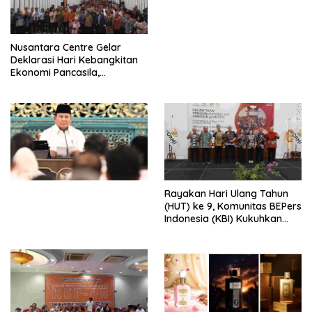
Perdagangan Orang 2026
dengan Komitmen Baru
untuk Memberantas
Perdagangan Orang di Era
Nusantara Centre Gelar
Digital
Deklarasi Hari Kebangkitan
Ekonomi Pancasila,
Peluncuran Buku Soemitro
Djojohadikusumo Anti
Penjajahan (Pergolakan
Ekonomi Politik Indonesia) &
Simposium Nasional “Urgensi
Undang-Undang
Perekonomian Nasional dan
Kesejahteraan Sosial dalam
Menata Bangsa Menuju
Rayakan Hari Ulang Tahun
Indonesia Emas 2045”,
(HUT) ke 9, Komunitas BEPers
Indonesia (KBI) Kukuhkan
Pengurus Hasil Musyawarah
Nasional (Munas) Pertama,
Tema: “Penguatan dan
Pengembangan Organisasi
KBI yang Berbasis Riset di
seluruh Indonesia dan
Mancanegara”.