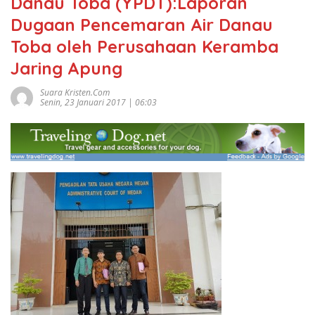
Danau Toba (YPDT):Laporan
Dugaan Pencemaran Air Danau
Toba oleh Perusahaan Keramba
Jaring Apung
Suara Kristen.com
Senin, 23 Januari 2017 | 06:03