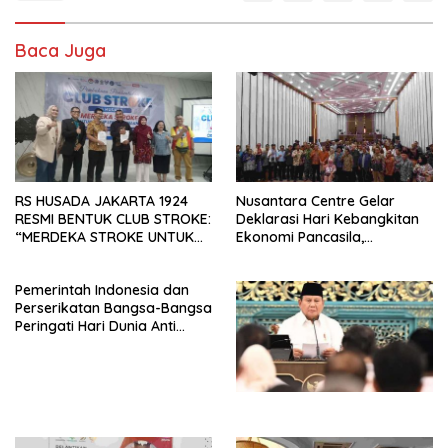
Baca Juga
RS HUSADA JAKARTA 1924
Nusantara Centre Gelar
RESMI BENTUK CLUB STROKE:
Deklarasi Hari Kebangkitan
“MERDEKA STROKE UNTUK
Ekonomi Pancasila,
HIDUP LEBIH BERMAKNA”
Peluncuran Buku Soemitro
Djojohadikusumo Anti
Pemerintah Indonesia dan
Penjajahan (Pergolakan
Perserikatan Bangsa-Bangsa
Ekonomi Politik Indonesia) &
Peringati Hari Dunia Anti
Simposium Nasional “Urgensi
Perdagangan Orang 2026
Undang-Undang
dengan Komitmen Baru
Perekonomian Nasional dan
untuk Memberantas
Kesejahteraan Sosial dalam
Perdagangan Orang di Era
Menata Bangsa Menuju
Digital
Indonesia Emas 2045”,