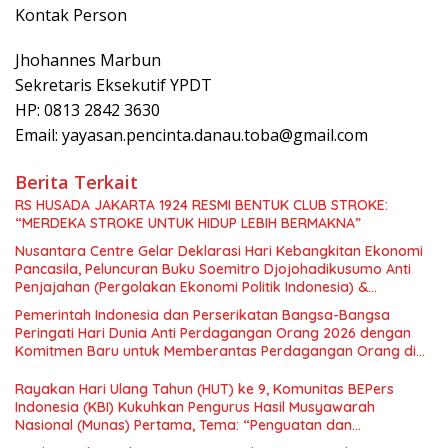
Kontak Person
Jhohannes Marbun
Sekretaris Eksekutif YPDT
HP: 0813 2842 3630
Email: yayasan.pencinta.danau.toba@gmail.com
Berita Terkait
RS HUSADA JAKARTA 1924 RESMI BENTUK CLUB STROKE:
“MERDEKA STROKE UNTUK HIDUP LEBIH BERMAKNA”
Nusantara Centre Gelar Deklarasi Hari Kebangkitan Ekonomi
Pancasila, Peluncuran Buku Soemitro Djojohadikusumo Anti
Penjajahan (Pergolakan Ekonomi Politik Indonesia) &
Simposium Nasional “Urgensi Undang-Undang Perekonomian
Pemerintah Indonesia dan Perserikatan Bangsa-Bangsa
Nasional dan Kesejahteraan Sosial dalam Menata Bangsa
Peringati Hari Dunia Anti Perdagangan Orang 2026 dengan
Menuju Indonesia Emas 2045”,
Komitmen Baru untuk Memberantas Perdagangan Orang di
Era Digital
Rayakan Hari Ulang Tahun (HUT) ke 9, Komunitas BEPers
Indonesia (KBI) Kukuhkan Pengurus Hasil Musyawarah
Nasional (Munas) Pertama, Tema: “Penguatan dan
Pengembangan Organisasi KBI yang Berbasis Riset di seluruh