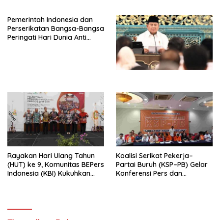
HIDUP LEBIH BERMAKNA”
Peluncuran Buku Soemitro
Djojohadikusumo Anti
Pemerintah Indonesia dan
Penjajahan (Pergolakan
Perserikatan Bangsa-Bangsa
Ekonomi Politik Indonesia) &
Peringati Hari Dunia Anti
Simposium Nasional “Urgensi
Perdagangan Orang 2026
Undang-Undang
dengan Komitmen Baru
Perekonomian Nasional dan
untuk Memberantas
Kesejahteraan Sosial dalam
Perdagangan Orang di Era
Menata Bangsa Menuju
Digital
Indonesia Emas 2045”,
Rayakan Hari Ulang Tahun
Koalisi Serikat Pekerja–
(HUT) ke 9, Komunitas BEPers
Partai Buruh (KSP–PB) Gelar
Indonesia (KBI) Kukuhkan
Konferensi Pers dan
Pengurus Hasil Musyawarah
Sarasehan: Menuntaskan
Nasional (Munas) Pertama,
Perjuangan Koalisi Serikat
Tema: “Penguatan dan
Pekerja–Partai Buruh untuk
Pengembangan Organisasi
RUU Ketenagakerjaan Baru.
KBI yang Berbasis Riset di