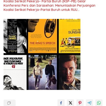
Koalisi Serikat Pekerja– Partai Buruh (KSP–PB) Gelar
Indonesia dan Mancanegara”.
Konferensi Pers dan Sarasehan: Menuntaskan Perjuangan
Koalisi Serikat Pekerja–Partai Buruh untuk RUU
Ketenagakerjaan Baru.