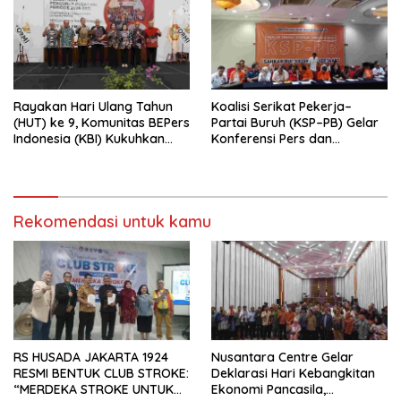
Rayakan Hari Ulang Tahun
Koalisi Serikat Pekerja–
(HUT) ke 9, Komunitas BEPers
Partai Buruh (KSP–PB) Gelar
Indonesia (KBI) Kukuhkan
Konferensi Pers dan
Pengurus Hasil Musyawarah
Sarasehan: Menuntaskan
Nasional (Munas) Pertama,
Perjuangan Koalisi Serikat
Tema: “Penguatan dan
Pekerja–Partai Buruh untuk
Pengembangan Organisasi
RUU Ketenagakerjaan Baru.
KBI yang Berbasis Riset di
Rekomendasi untuk kamu
seluruh Indonesia dan
Mancanegara”.
RS HUSADA JAKARTA 1924
Nusantara Centre Gelar
RESMI BENTUK CLUB STROKE:
Deklarasi Hari Kebangkitan
“MERDEKA STROKE UNTUK
Ekonomi Pancasila,