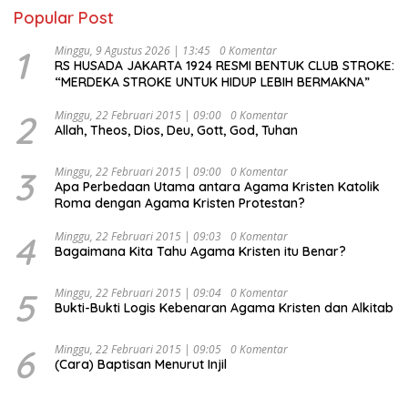
Popular Post
1
Minggu, 9 Agustus 2026 | 13:45
0 Komentar
RS HUSADA JAKARTA 1924 RESMI BENTUK CLUB STROKE:
“MERDEKA STROKE UNTUK HIDUP LEBIH BERMAKNA”
2
Minggu, 22 Februari 2015 | 09:00
0 Komentar
Allah, Theos, Dios, Deu, Gott, God, Tuhan
3
Minggu, 22 Februari 2015 | 09:00
0 Komentar
Apa Perbedaan Utama antara Agama Kristen Katolik
Roma dengan Agama Kristen Protestan?
4
Minggu, 22 Februari 2015 | 09:03
0 Komentar
Bagaimana Kita Tahu Agama Kristen itu Benar?
5
Minggu, 22 Februari 2015 | 09:04
0 Komentar
Bukti-Bukti Logis Kebenaran Agama Kristen dan Alkitab
6
Minggu, 22 Februari 2015 | 09:05
0 Komentar
(Cara) Baptisan Menurut Injil