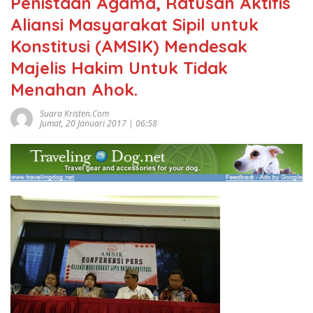
Penistaan Agama, Ratusan Aktifis
Aliansi Masyarakat Sipil untuk
Konstitusi (AMSIK) Mendesak
Majelis Hakim Untuk Tidak
Menahan Ahok.
Suara Kristen.com
Jumat, 20 Januari 2017 | 06:58