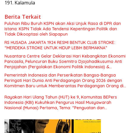
191. Kalamula
Berita Terkait
Puluhan Ribu Buruh KSPN akan Aksi Unjuk Rasa di DPR dan
Istana: KSPN Tidak Ada Tendensi Kepentingan Politik dan
Tidak Dikooptasi oleh Siapapun
RS HUSADA JAKARTA 1924 RESMI BENTUK CLUB STROKE:
“MERDEKA STROKE UNTUK HIDUP LEBIH BERMAKNA”
Nusantara Centre Gelar Deklarasi Hari Kebangkitan Ekonomi
Pancasila, Peluncuran Buku Soemitro Djojohadikusumo Anti
Penjajahan (Pergolakan Ekonomi Politik Indonesia) &
Simposium Nasional “Urgensi Undang-Undang Perekonomian
Pemerintah Indonesia dan Perserikatan Bangsa-Bangsa
Nasional dan Kesejahteraan Sosial dalam Menata Bangsa
Peringati Hari Dunia Anti Perdagangan Orang 2026 dengan
Menuju Indonesia Emas 2045”,
Komitmen Baru untuk Memberantas Perdagangan Orang di
Era Digital
Rayakan Hari Ulang Tahun (HUT) ke 9, Komunitas BEPers
Indonesia (KBI) Kukuhkan Pengurus Hasil Musyawarah
Nasional (Munas) Pertama, Tema: “Penguatan dan
Pengembangan Organisasi KBI yang Berbasis Riset di seluruh
Indonesia dan Mancanegara”.