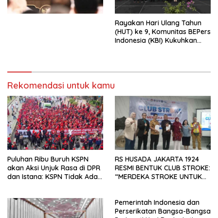
Kesejahteraan Sosial dalam
Menata Bangsa Menuju
Rayakan Hari Ulang Tahun
Indonesia Emas 2045”,
(HUT) ke 9, Komunitas BEPers
Indonesia (KBI) Kukuhkan
Pengurus Hasil Musyawarah
Nasional (Munas) Pertama,
Tema: “Penguatan dan
Pengembangan Organisasi
Rekomendasi untuk kamu
KBI yang Berbasis Riset di
seluruh Indonesia dan
Mancanegara”.
Puluhan Ribu Buruh KSPN
RS HUSADA JAKARTA 1924
akan Aksi Unjuk Rasa di DPR
RESMI BENTUK CLUB STROKE:
dan Istana: KSPN Tidak Ada
“MERDEKA STROKE UNTUK
Tendensi Kepentingan Politik
HIDUP LEBIH BERMAKNA”
dan Tidak Dikooptasi oleh
Pemerintah Indonesia dan
Siapapun
Perserikatan Bangsa-Bangsa