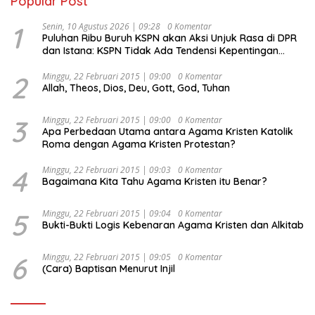
Popular Post
1
Senin, 10 Agustus 2026 | 09:28
0 Komentar
Puluhan Ribu Buruh KSPN akan Aksi Unjuk Rasa di DPR
dan Istana: KSPN Tidak Ada Tendensi Kepentingan
Politik dan Tidak Dikooptasi oleh Siapapun
2
Minggu, 22 Februari 2015 | 09:00
0 Komentar
Allah, Theos, Dios, Deu, Gott, God, Tuhan
3
Minggu, 22 Februari 2015 | 09:00
0 Komentar
Apa Perbedaan Utama antara Agama Kristen Katolik
Roma dengan Agama Kristen Protestan?
4
Minggu, 22 Februari 2015 | 09:03
0 Komentar
Bagaimana Kita Tahu Agama Kristen itu Benar?
5
Minggu, 22 Februari 2015 | 09:04
0 Komentar
Bukti-Bukti Logis Kebenaran Agama Kristen dan Alkitab
6
Minggu, 22 Februari 2015 | 09:05
0 Komentar
(Cara) Baptisan Menurut Injil