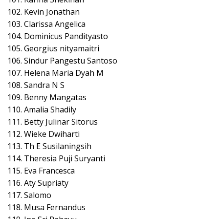
102. Kevin Jonathan
103. Clarissa Angelica
104. Dominicus Pandityasto
105. Georgius nityamaitri
106. Sindur Pangestu Santoso
107. Helena Maria Dyah M
108. Sandra N S
109. Benny Mangatas
110. Amalia Shadily
111. Betty Julinar Sitorus
112. Wieke Dwiharti
113. Th E Susilaningsih
114. Theresia Puji Suryanti
115. Eva Francesca
116. Aty Supriaty
117. Salomo
118. Musa Fernandus