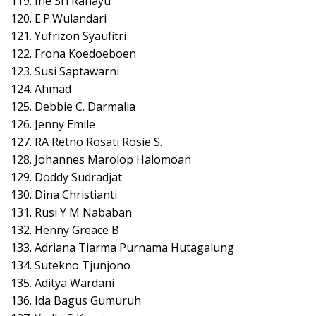
119. Ine Sri Rahayu
120. E.P.Wulandari
121. Yufrizon Syaufitri
122. Frona Koedoeboen
123. Susi Saptawarni
124. Ahmad
125. Debbie C. Darmalia
126. Jenny Emile
127. RA Retno Rosati Rosie S.
128. Johannes Marolop Halomoan
129. Doddy Sudradjat
130. Dina Christianti
131. Rusi Y M Nababan
132. Henny Greace B
133. Adriana Tiarma Purnama Hutagalung
134. Sutekno Tjunjono
135. Aditya Wardani
136. Ida Bagus Gumuruh