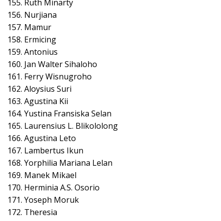
155. Ruth Minarty
156. Nurjiana
157. Mamur
158. Ermicing
159. Antonius
160. Jan Walter Sihaloho
161. Ferry Wisnugroho
162. Aloysius Suri
163. Agustina Kii
164. Yustina Fransiska Selan
165. Laurensius L. Blikololong
166. Agustina Leto
167. Lambertus Ikun
168. Yorphilia Mariana Lelan
169. Manek Mikael
170. Herminia A.S. Osorio
171. Yoseph Moruk
172. Theresia