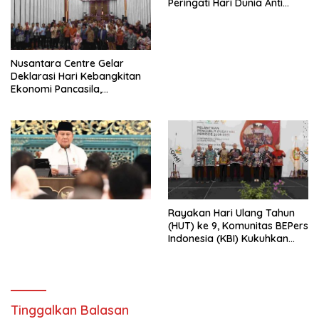
Peringati Hari Dunia Anti
Perdagangan Orang 2026
dengan Komitmen Baru
untuk Memberantas
Perdagangan Orang di Era
Nusantara Centre Gelar
Digital
Deklarasi Hari Kebangkitan
Ekonomi Pancasila,
Peluncuran Buku Soemitro
Djojohadikusumo Anti
Penjajahan (Pergolakan
Ekonomi Politik Indonesia) &
Simposium Nasional “Urgensi
Undang-Undang
Perekonomian Nasional dan
Kesejahteraan Sosial dalam
Menata Bangsa Menuju
Rayakan Hari Ulang Tahun
Indonesia Emas 2045”,
(HUT) ke 9, Komunitas BEPers
Indonesia (KBI) Kukuhkan
Pengurus Hasil Musyawarah
Nasional (Munas) Pertama,
Tema: “Penguatan dan
Pengembangan Organisasi
KBI yang Berbasis Riset di
Tinggalkan Balasan
seluruh Indonesia dan