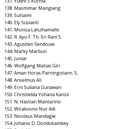
137. Yudhi S Kurnia
138. Masmimar Mangiang
139. Suhaimi
140. Ely Susianti
141. Monica Latuihamallo
142. R. Ayu F. Th. Sri Rani S.
143. Agustien Sendouw
144. Marky Marbun
145. Juniar
146. Wolfgang Matias Giri
147. Aman Horas Parningotann. S.
148. Anselmus Ali
149. Erni Suliana Gunawan
150. Christielda Yohana Kansil
151. N. Hastian Mantarino
152. Wicaksono Nur Adi
153. Nicolaus Mandagie
154. Johanis D. Dondokambey