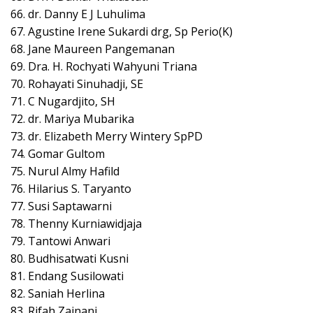
66. dr. Danny E J Luhulima
67. Agustine Irene Sukardi drg, Sp Perio(K)
68. Jane Maureen Pangemanan
69. Dra. H. Rochyati Wahyuni Triana
70. Rohayati Sinuhadji, SE
71. C Nugardjito, SH
72. dr. Mariya Mubarika
73. dr. Elizabeth Merry Wintery SpPD
74. Gomar Gultom
75. Nurul Almy Hafild
76. Hilarius S. Taryanto
77. Susi Saptawarni
78. Thenny Kurniawidjaja
79. Tantowi Anwari
80. Budhisatwati Kusni
81. Endang Susilowati
82. Saniah Herlina
83. Rifah Zainani