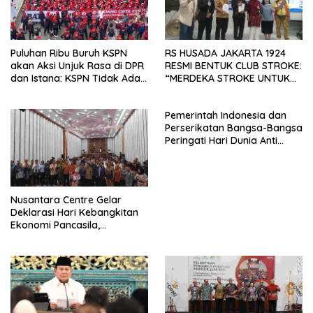
Puluhan Ribu Buruh KSPN
RS HUSADA JAKARTA 1924
akan Aksi Unjuk Rasa di DPR
RESMI BENTUK CLUB STROKE:
dan Istana: KSPN Tidak Ada
“MERDEKA STROKE UNTUK
Tendensi Kepentingan Politik
HIDUP LEBIH BERMAKNA”
dan Tidak Dikooptasi oleh
Pemerintah Indonesia dan
Siapapun
Perserikatan Bangsa-Bangsa
Peringati Hari Dunia Anti
Perdagangan Orang 2026
dengan Komitmen Baru
untuk Memberantas
Perdagangan Orang di Era
Nusantara Centre Gelar
Digital
Deklarasi Hari Kebangkitan
Ekonomi Pancasila,
Peluncuran Buku Soemitro
Djojohadikusumo Anti
Penjajahan (Pergolakan
Ekonomi Politik Indonesia) &
Simposium Nasional “Urgensi
Undang-Undang
Perekonomian Nasional dan