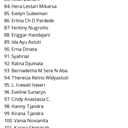
84. Hera Lestari Mikarsa
85. Evelyn Suleeman
86. Erlina Ch D Pardede
87. Fentiny Nugroho
88. Enggar Handajani
89. Ida Ayu Astuti
90. Erna Dinata
91. Syahrial
92. Ratna Djumala
93. Bernadetha M Sere N Aba
94. Theresia Retno Widyastuti
95. L. Irawati Iswari
96. Eveline Sunaryo
97. Cindy Anastasia C.
98. Hanny Tjandra
99. Kirana Tjandra
100. Vania Novianita
101. Karina Shekinah