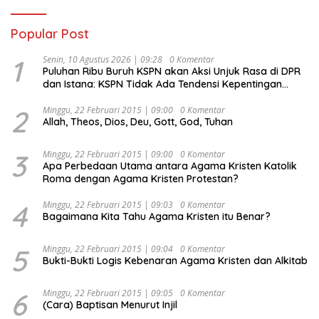
Popular Post
1
Senin, 10 Agustus 2026 | 09:28
0 Komentar
Puluhan Ribu Buruh KSPN akan Aksi Unjuk Rasa di DPR
dan Istana: KSPN Tidak Ada Tendensi Kepentingan
Politik dan Tidak Dikooptasi oleh Siapapun
2
Minggu, 22 Februari 2015 | 09:00
0 Komentar
Allah, Theos, Dios, Deu, Gott, God, Tuhan
3
Minggu, 22 Februari 2015 | 09:00
0 Komentar
Apa Perbedaan Utama antara Agama Kristen Katolik
Roma dengan Agama Kristen Protestan?
4
Minggu, 22 Februari 2015 | 09:03
0 Komentar
Bagaimana Kita Tahu Agama Kristen itu Benar?
5
Minggu, 22 Februari 2015 | 09:04
0 Komentar
Bukti-Bukti Logis Kebenaran Agama Kristen dan Alkitab
6
Minggu, 22 Februari 2015 | 09:05
0 Komentar
(Cara) Baptisan Menurut Injil