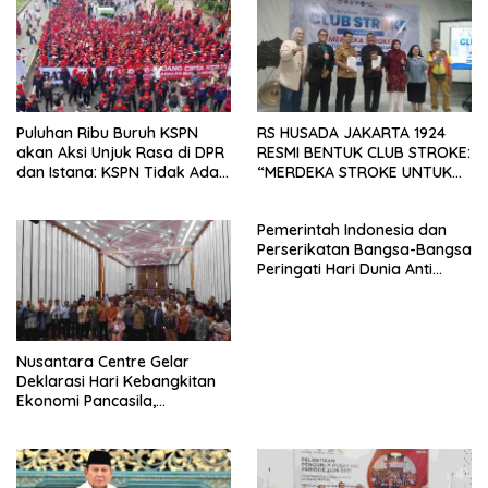
Puluhan Ribu Buruh KSPN
RS HUSADA JAKARTA 1924
akan Aksi Unjuk Rasa di DPR
RESMI BENTUK CLUB STROKE:
dan Istana: KSPN Tidak Ada
“MERDEKA STROKE UNTUK
Tendensi Kepentingan Politik
HIDUP LEBIH BERMAKNA”
dan Tidak Dikooptasi oleh
Pemerintah Indonesia dan
Siapapun
Perserikatan Bangsa-Bangsa
Peringati Hari Dunia Anti
Perdagangan Orang 2026
dengan Komitmen Baru
untuk Memberantas
Perdagangan Orang di Era
Nusantara Centre Gelar
Digital
Deklarasi Hari Kebangkitan
Ekonomi Pancasila,
Peluncuran Buku Soemitro
Djojohadikusumo Anti
Penjajahan (Pergolakan
Ekonomi Politik Indonesia) &