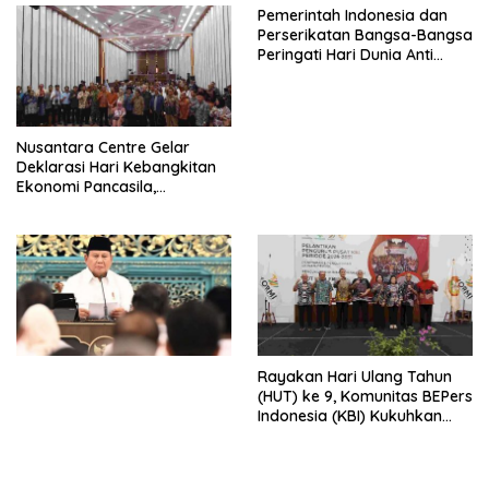
Pemerintah Indonesia dan
Siapapun
Perserikatan Bangsa-Bangsa
Peringati Hari Dunia Anti
Perdagangan Orang 2026
dengan Komitmen Baru
untuk Memberantas
Perdagangan Orang di Era
Nusantara Centre Gelar
Digital
Deklarasi Hari Kebangkitan
Ekonomi Pancasila,
Peluncuran Buku Soemitro
Djojohadikusumo Anti
Penjajahan (Pergolakan
Ekonomi Politik Indonesia) &
Simposium Nasional “Urgensi
Undang-Undang
Perekonomian Nasional dan
Kesejahteraan Sosial dalam
Menata Bangsa Menuju
Rayakan Hari Ulang Tahun
Indonesia Emas 2045”,
(HUT) ke 9, Komunitas BEPers
Indonesia (KBI) Kukuhkan
Pengurus Hasil Musyawarah
Nasional (Munas) Pertama,
Tema: “Penguatan dan