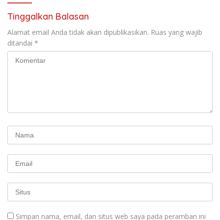
Pengembangan Organisasi
KBI yang Berbasis Riset di
Tinggalkan Balasan
seluruh Indonesia dan
Mancanegara”.
Alamat email Anda tidak akan dipublikasikan.
Ruas yang wajib
ditandai
*
Simpan nama, email, dan situs web saya pada peramban ini