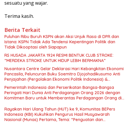
sesuatu yang wajar.
Terima kasih.
Berita Terkait
Puluhan Ribu Buruh KSPN akan Aksi Unjuk Rasa di DPR dan
Istana: KSPN Tidak Ada Tendensi Kepentingan Politik dan
Tidak Dikooptasi oleh Siapapun
RS HUSADA JAKARTA 1924 RESMI BENTUK CLUB STROKE:
“MERDEKA STROKE UNTUK HIDUP LEBIH BERMAKNA”
Nusantara Centre Gelar Deklarasi Hari Kebangkitan Ekonomi
Pancasila, Peluncuran Buku Soemitro Djojohadikusumo Anti
Penjajahan (Pergolakan Ekonomi Politik Indonesia) &
Simposium Nasional “Urgensi Undang-Undang Perekonomian
Pemerintah Indonesia dan Perserikatan Bangsa-Bangsa
Nasional dan Kesejahteraan Sosial dalam Menata Bangsa
Peringati Hari Dunia Anti Perdagangan Orang 2026 dengan
Menuju Indonesia Emas 2045”,
Komitmen Baru untuk Memberantas Perdagangan Orang di
Era Digital
Rayakan Hari Ulang Tahun (HUT) ke 9, Komunitas BEPers
Indonesia (KBI) Kukuhkan Pengurus Hasil Musyawarah
Nasional (Munas) Pertama, Tema: “Penguatan dan
Pengembangan Organisasi KBI yang Berbasis Riset di seluruh
Indonesia dan Mancanegara”.