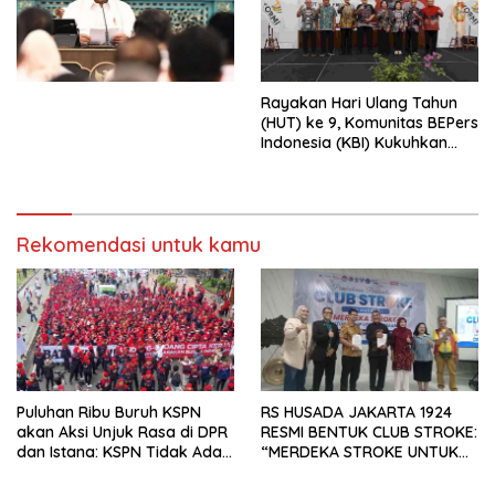
Simposium Nasional “Urgensi
Undang-Undang
Perekonomian Nasional dan
Kesejahteraan Sosial dalam
Menata Bangsa Menuju
Rayakan Hari Ulang Tahun
Indonesia Emas 2045”,
(HUT) ke 9, Komunitas BEPers
Indonesia (KBI) Kukuhkan
Pengurus Hasil Musyawarah
Nasional (Munas) Pertama,
Tema: “Penguatan dan
Pengembangan Organisasi
Rekomendasi untuk kamu
KBI yang Berbasis Riset di
seluruh Indonesia dan
Mancanegara”.
Puluhan Ribu Buruh KSPN
RS HUSADA JAKARTA 1924
akan Aksi Unjuk Rasa di DPR
RESMI BENTUK CLUB STROKE:
dan Istana: KSPN Tidak Ada
“MERDEKA STROKE UNTUK
Tendensi Kepentingan Politik
HIDUP LEBIH BERMAKNA”
dan Tidak Dikooptasi oleh