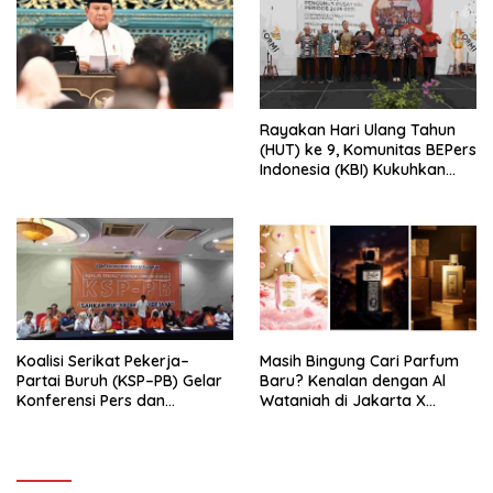
Ekonomi Politik Indonesia) &
Simposium Nasional “Urgensi
Undang-Undang
Perekonomian Nasional dan
Kesejahteraan Sosial dalam
Menata Bangsa Menuju
Rayakan Hari Ulang Tahun
Indonesia Emas 2045”,
(HUT) ke 9, Komunitas BEPers
Indonesia (KBI) Kukuhkan
Pengurus Hasil Musyawarah
Nasional (Munas) Pertama,
Tema: “Penguatan dan
Pengembangan Organisasi
KBI yang Berbasis Riset di
seluruh Indonesia dan
Mancanegara”.
Koalisi Serikat Pekerja–
Masih Bingung Cari Parfum
Partai Buruh (KSP–PB) Gelar
Baru? Kenalan dengan Al
Konferensi Pers dan
Wataniah di Jakarta X
Sarasehan: Menuntaskan
Beauty 2026
Perjuangan Koalisi Serikat
Pekerja–Partai Buruh untuk
RUU Ketenagakerjaan Baru.