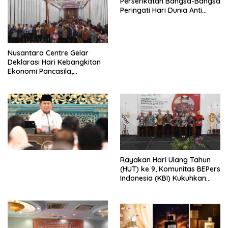
Perserikatan Bangsa-Bangsa
Peringati Hari Dunia Anti
Perdagangan Orang 2026
dengan Komitmen Baru
untuk Memberantas
Perdagangan Orang di Era
Nusantara Centre Gelar
Digital
Deklarasi Hari Kebangkitan
Ekonomi Pancasila,
Peluncuran Buku Soemitro
Djojohadikusumo Anti
Penjajahan (Pergolakan
Ekonomi Politik Indonesia) &
Simposium Nasional “Urgensi
Undang-Undang
Perekonomian Nasional dan
Kesejahteraan Sosial dalam
Menata Bangsa Menuju
Rayakan Hari Ulang Tahun
Indonesia Emas 2045”,
(HUT) ke 9, Komunitas BEPers
Indonesia (KBI) Kukuhkan
Pengurus Hasil Musyawarah
Nasional (Munas) Pertama,
Tema: “Penguatan dan
Pengembangan Organisasi
KBI yang Berbasis Riset di