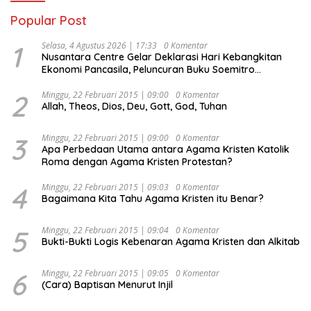
Popular Post
1
Selasa, 4 Agustus 2026 | 17:33
0 Komentar
Nusantara Centre Gelar Deklarasi Hari Kebangkitan
Ekonomi Pancasila, Peluncuran Buku Soemitro
Djojohadikusumo Anti Penjajahan (Pergolakan
Ekonomi Politik Indonesia) & Simposium Nasional
2
Minggu, 22 Februari 2015 | 09:00
0 Komentar
Allah, Theos, Dios, Deu, Gott, God, Tuhan
“Urgensi Undang-Undang Perekonomian Nasional dan
Kesejahteraan Sosial dalam Menata Bangsa Menuju
Indonesia Emas 2045”,
3
Minggu, 22 Februari 2015 | 09:00
0 Komentar
Apa Perbedaan Utama antara Agama Kristen Katolik
Roma dengan Agama Kristen Protestan?
4
Minggu, 22 Februari 2015 | 09:03
0 Komentar
Bagaimana Kita Tahu Agama Kristen itu Benar?
5
Minggu, 22 Februari 2015 | 09:04
0 Komentar
Bukti-Bukti Logis Kebenaran Agama Kristen dan Alkitab
6
Minggu, 22 Februari 2015 | 09:05
0 Komentar
(Cara) Baptisan Menurut Injil