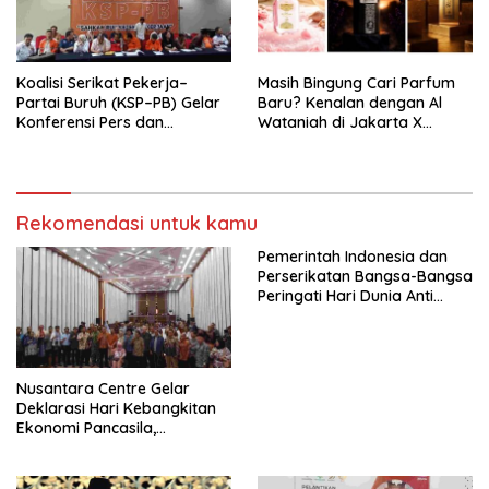
seluruh Indonesia dan
Mancanegara”.
Koalisi Serikat Pekerja–
Masih Bingung Cari Parfum
Partai Buruh (KSP–PB) Gelar
Baru? Kenalan dengan Al
Konferensi Pers dan
Wataniah di Jakarta X
Sarasehan: Menuntaskan
Beauty 2026
Perjuangan Koalisi Serikat
Pekerja–Partai Buruh untuk
RUU Ketenagakerjaan Baru.
Rekomendasi untuk kamu
Pemerintah Indonesia dan
Perserikatan Bangsa-Bangsa
Peringati Hari Dunia Anti
Perdagangan Orang 2026
dengan Komitmen Baru
untuk Memberantas
Perdagangan Orang di Era
Nusantara Centre Gelar
Digital
Deklarasi Hari Kebangkitan
Ekonomi Pancasila,
Peluncuran Buku Soemitro
Djojohadikusumo Anti
Penjajahan (Pergolakan