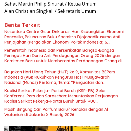
Sahat Martin Philip Sinurat / Ketua Umum
Alan Christian Singkali / Sekretaris Umum
Berita Terkait
Nusantara Centre Gelar Deklarasi Hari Kebangkitan Ekonomi
Pancasila, Peluncuran Buku Soemitro Djojohadikusumo Anti
Penjajahan (Pergolakan Ekonomi Politik Indonesia) &
Simposium Nasional “Urgensi Undang-Undang Perekonomian
Pemerintah Indonesia dan Perserikatan Bangsa-Bangsa
Nasional dan Kesejahteraan Sosial dalam Menata Bangsa
Peringati Hari Dunia Anti Perdagangan Orang 2026 dengan
Menuju Indonesia Emas 2045”,
Komitmen Baru untuk Memberantas Perdagangan Orang di
Era Digital
Rayakan Hari Ulang Tahun (HUT) ke 9, Komunitas BEPers
Indonesia (KBI) Kukuhkan Pengurus Hasil Musyawarah
Nasional (Munas) Pertama, Tema: “Penguatan dan
Pengembangan Organisasi KBI yang Berbasis Riset di seluruh
Koalisi Serikat Pekerja– Partai Buruh (KSP–PB) Gelar
Indonesia dan Mancanegara”.
Konferensi Pers dan Sarasehan: Menuntaskan Perjuangan
Koalisi Serikat Pekerja–Partai Buruh untuk RUU
Ketenagakerjaan Baru.
Masih Bingung Cari Parfum Baru? Kenalan dengan Al
Wataniah di Jakarta X Beauty 2026