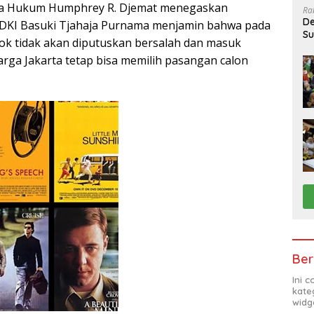
sa Hukum Humphrey R. Djemat menegaskan
Ra
De
DKI Basuki Tjahaja Purnama menjamin bahwa pada
Su
hok tidak akan diputuskan bersalah dan masuk
Sa
arga Jakarta tetap bisa memilih pasangan calon
Ber
Ini 
kate
widg