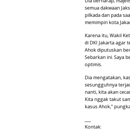
Dia berharap, majel
semua dakwaan Jaks
pilkada dan pada sa
memimpin kota Jakar
Karena itu, Wakil K
di DKI Jakarta agar 
Ahok diputuskan bers
Sebarkan ini. Saya 
optimis.
Dia mengatakan, ka
sesungguhnya terjadi
nanti, kita akan ceca
Kita nggak takut sam
kasus Ahok,” pungka
___
Kontak: