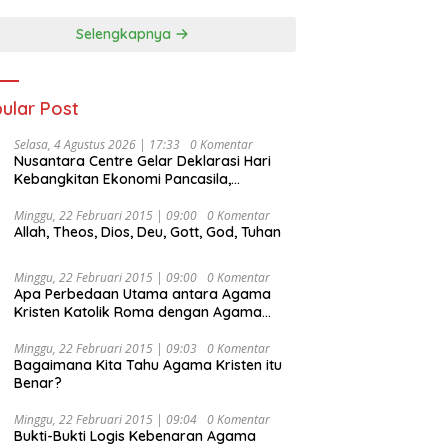
Selengkapnya
ular Post
Selasa, 4 Agustus 2026 | 17:33
0 Komentar
Nusantara Centre Gelar Deklarasi Hari
Kebangkitan Ekonomi Pancasila,
Peluncuran Buku Soemitro
Djojohadikusumo Anti Penjajahan
Minggu, 22 Februari 2015 | 09:00
0 Komentar
Allah, Theos, Dios, Deu, Gott, God, Tuhan
(Pergolakan Ekonomi Politik Indonesia) &
Simposium Nasional “Urgensi Undang-
Undang Perekonomian Nasional dan
Minggu, 22 Februari 2015 | 09:00
0 Komentar
Kesejahteraan Sosial dalam Menata
Apa Perbedaan Utama antara Agama
Bangsa Menuju Indonesia Emas 2045”,
Kristen Katolik Roma dengan Agama
Kristen Protestan?
Minggu, 22 Februari 2015 | 09:03
0 Komentar
Bagaimana Kita Tahu Agama Kristen itu
Benar?
Minggu, 22 Februari 2015 | 09:04
0 Komentar
Bukti-Bukti Logis Kebenaran Agama