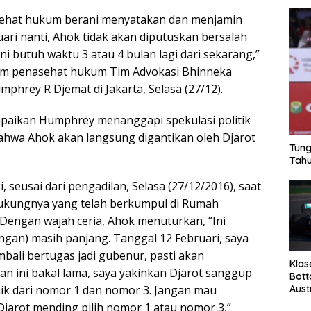
sehat hukum berani menyatakan dan menjamin
ari nanti, Ahok tidak akan diputuskan bersalah
ni butuh waktu 3 atau 4 bulan lagi dari sekarang,”
tim penasehat hukum Tim Advokasi Bhinneka
phrey R Djemat di Jakarta, Selasa (27/12).
mpaikan Humphrey menanggapi spekulasi politik
hwa Ahok akan langsung digantikan oleh Djarot
Tung
Tahu
, seusai dari pengadilan, Selasa (27/12/2016), saat
kungnya yang telah berkumpul di Rumah
engan wajah ceria, Ahok menuturkan, “Ini
ngan) masih panjang. Tanggal 12 Februari, saya
ali bertugas jadi gubenur, pasti akan
Klas
an ini bakal lama, saya yakinkan Djarot sanggup
Bott
baik dari nomor 1 dan nomor 3. Jangan mau
Aust
Djarot mending pilih nomor 1 atau nomor 3,”