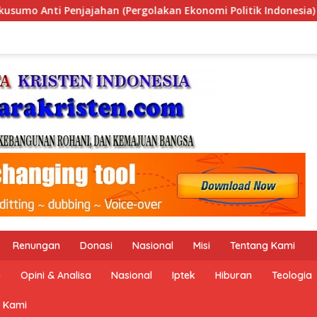
omi Politik Indonesia) & Simposium Nasional “Urgensi Undang
Renungan
Donasi
Nasional
Misi
Tentang Kami
n
Opini & Analisa
Nasional
Iptek
Hiburan
Teologia
 Kami