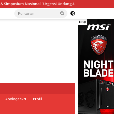
-Undang Perekonomian Nasional dan Kesejahteraan Sosial dalam
tutup
Apologetika
Profil