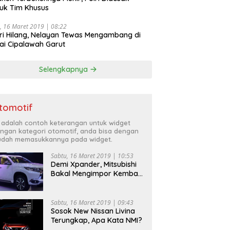
uk Tim Khusus
, 16 Maret 2019 | 08:22
ri Hilang, Nelayan Tewas Mengambang di
ai Cipalawah Garut
Selengkapnya
tomotif
i adalah contoh keterangan untuk widget
ngan kategori otomotif, anda bisa dengan
dah memasukkannya pada widget.
Sabtu, 16 Maret 2019 | 10:53
Demi Xpander, Mitsubishi
Bakal Mengimpor Kembali
Pajero Sport
Sabtu, 16 Maret 2019 | 09:43
Sosok New Nissan Livina
Terungkap, Apa Kata NMI?