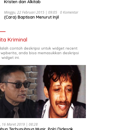
Kristen dan Alkitab
Minggu, 22 Februari 2015 | 09:05
0 Komentar
(Cara) Baptisan Menurut Injil
ita Kriminal
adalah contoh deskripsi untuk widget recent
 wpberita, anda bisa memasukkan deskripsi
 widget ini.
, 16 Maret 2019 | 08:28
ahun Terbunuhnya Munir, Polri Didesak