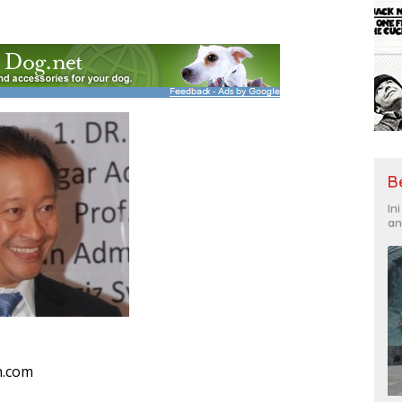
B
In
an
n.com