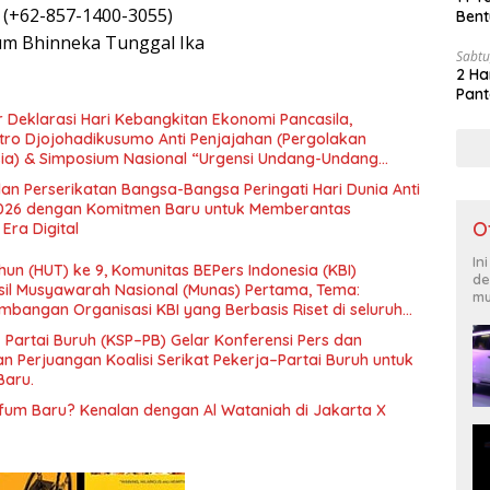
 (+62-857-1400-3055)
Bent
m Bhinneka Tunggal Ika
Sabtu
2 Ha
Pant
 Deklarasi Hari Kebangkitan Ekonomi Pancasila,
tro Djojohadikusumo Anti Penjajahan (Pergolakan
esia) & Simposium Nasional “Urgensi Undang-Undang
 dan Kesejahteraan Sosial dalam Menata Bangsa Menuju
an Perserikatan Bangsa-Bangsa Peringati Hari Dunia Anti
026 dengan Komitmen Baru untuk Memberantas
O
Era Digital
In
un (HUT) ke 9, Komunitas BEPers Indonesia (KBI)
de
il Musyawarah Nasional (Munas) Pertama, Tema:
mu
bangan Organisasi KBI yang Berbasis Riset di seluruh
gara”.
– Partai Buruh (KSP–PB) Gelar Konferensi Pers dan
 Perjuangan Koalisi Serikat Pekerja–Partai Buruh untuk
Baru.
rfum Baru? Kenalan dengan Al Wataniah di Jakarta X