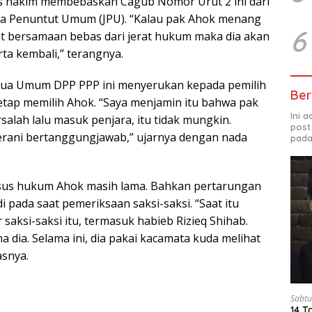
is hakim membebaskan Cagub Nomor Urut 2 ini dari
a Penuntut Umum (JPU). “Kalau pak Ahok menang
6
at bersamaan bebas dari jerat hukum maka dia akan
ta kembali,” terangnya.
etua Umum DPP PPP ini menyerukan kepada pemilih
Ber
tetap memilih Ahok. “Saya menjamin itu bahwa pak
Ini 
alah lalu masuk penjara, itu tidak mungkin.
post
berani bertanggungjawab,” ujarnya dengan nada
pada
sus hukum Ahok masih lama. Bahkan pertarungan
 pada saat pemeriksaan saksi-saksi. “Saat itu
r saksi-saksi itu, termasuk habieb Rizieq Shihab.
a dia. Selama ini, dia pakai kacamata kuda melihat
snya.
Sabtu
14 T