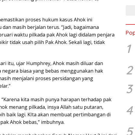
mastikan proses hukum kasus Ahok ini
an masih berjalan terus. “Jadi, bagaimana
Pop
ruari waktu pilkada pak Ahok lagi didalam penjara
ir tidak usah pilih Pak Ahok. Sekali lagi, tidak
1
ari itu, ujar Humphrey, Ahok masih diluar dan
2
a negara biasa yang bebas menggunakan hak
 masih menjalani proses persidangan yang
3
lar.”
ok. “Karena kita masih punya harapan terhadap pak
4
ok menang pilkada, insya Allah satu putaran,
bih baik lagi. KIta akan membuat pertimbangan di
 pak Ahok bebas,” imbuhnya.
5