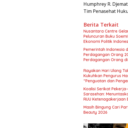
Humphrey R. Djemat
Tim Penasehat Huku
Berita Terkait
Nusantara Centre Gelar
Peluncuran Buku Soemi
Ekonomi Politik Indon
Perekonomian Nasional
Pemerintah Indonesia d
Indonesia Emas 2045”,
Perdagangan Orang 2
Perdagangan Orang di 
Rayakan Hari Ulang Tah
Kukuhkan Pengurus Has
“Penguatan dan Pengem
Indonesia dan Mancane
Koalisi Serikat Pekerja
Sarasehan: Menuntaskan
RUU Ketenagakerjaan 
Masih Bingung Cari Pa
Beauty 2026