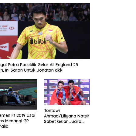
gal Putra Paceklik Gelar All England 25
n, Ini Saran Untuk Jonatan dkk
Tontowi
emen F1 2019 Usai
Ahmad/Liliyana Natsir
as Menangi GP
Sabet Gelar Juara
ralia
Dunia Kedua