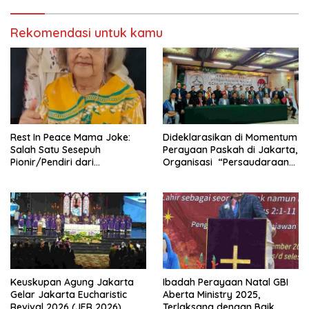
Rekomendasi untuk kamu
Rest In Peace Mama Joke:
Dideklarasikan di Momentum
Salah Satu Sesepuh
Perayaan Paskah di Jakarta,
Pionir/Pendiri dari
Organisasi “Persaudaraan
terbentuknya Gereja
Warga Gereja Sumatera
Protestan Soteria di
Utara” (PWGSU) Siap
Indonesia Jemaat Pancaran
Menjadi Wadah
Kasih Allah.
Kebersamaan Lintas
Denominasi untuk
Menghimpun Potensi Warga
Gereja Diaspora untuk
Menjawab Tantangan Sosial
Bangsa
Keuskupan Agung Jakarta
Ibadah Perayaan Natal GBI
Gelar Jakarta Eucharistic
Aberta Ministry 2025,
Revival 2026 (JER 2026)
Terlaksana dengan Baik