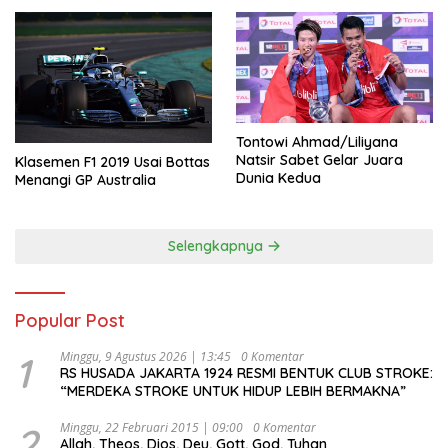
Tontowi Ahmad/Liliyana
Natsir Sabet Gelar Juara
Klasemen F1 2019 Usai Bottas
Dunia Kedua
Menangi GP Australia
Selengkapnya
Popular Post
1
Minggu, 9 Agustus 2026 | 13:45
0 Komentar
RS HUSADA JAKARTA 1924 RESMI BENTUK CLUB STROKE:
“MERDEKA STROKE UNTUK HIDUP LEBIH BERMAKNA”
2
Minggu, 22 Februari 2015 | 09:00
0 Komentar
Allah, Theos, Dios, Deu, Gott, God, Tuhan