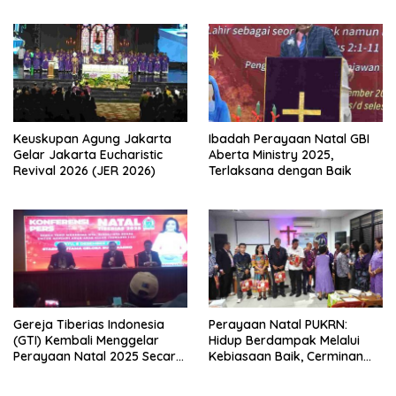
terbentuknya Gereja
Warga Gereja Sumatera
Protestan Soteria di
Utara” (PWGSU) Siap
Indonesia Jemaat Pancaran
Menjadi Wadah
Kasih Allah.
Kebersamaan Lintas
Denominasi untuk
Menghimpun Potensi Warga
Gereja Diaspora untuk
Menjawab Tantangan Sosial
Bangsa
Keuskupan Agung Jakarta
Ibadah Perayaan Natal GBI
Gelar Jakarta Eucharistic
Aberta Ministry 2025,
Revival 2026 (JER 2026)
Terlaksana dengan Baik
Gereja Tiberias Indonesia
Perayaan Natal PUKRN:
(GTI) Kembali Menggelar
Hidup Berdampak Melalui
Perayaan Natal 2025 Secara
Kebiasaan Baik, Cerminan
Besar-besaran di Stadion
Firman Allah
GBK