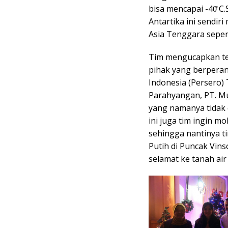
bisa mencapai -40̊ C
Antartika ini sendir
Asia Tenggara sepert
Tim mengucapkan te
pihak yang berperan 
Indonesia (Persero) 
Parahyangan, PT. Mul
yang namanya tidak 
ini juga tim ingin 
sehingga nantinya 
Putih di Puncak Vin
selamat ke tanah air t