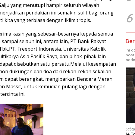
.Salju yang menutupi hampir seluruh wilayah
i menjadikan pendakian ini semakin sulit bagi orang
6
i kita yang terbiasa dengan iklim tropis.
rima kasih yang sebesar-besarnya kepada semua
Ber
sampai sejauh ini, antara lain, PT Bank Rakyat
Tbk,PT. Freeport Indonesia, Universitas Katolik
Ini 
post
tikarya Asia Pasifik Raya, dan pihak-pihak lain
pada
dapat disebutkan satu persatu.Melalui kesempatan
mohon dukungan dan doa dari rekan-rekan sekalian
tim dapat berangkat, mengibarkan Bendera Merah
son Massif, untuk kemudian pulang lagi dengan
ercinta ini.
Sabtu
14 T