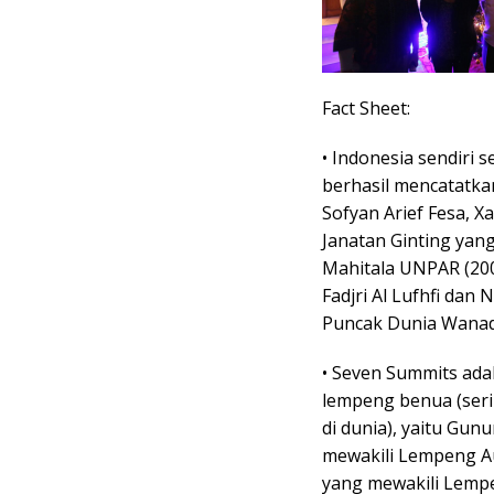
Fact Sheet:
• Indonesia sendiri 
berhasil mencatatka
Sofyan Arief Fesa, 
Janatan Ginting yan
Mahitala UNPAR (200
Fadjri Al Lufhfi da
Puncak Dunia Wanad
• Seven Summits adal
lempeng benua (seri
di dunia), yaitu Gun
mewakili Lempeng Aus
yang mewakili Lempe