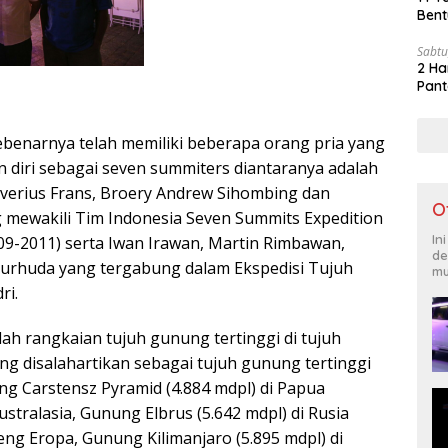
Bent
Sabtu
2 Ha
Pant
sebenarnya telah memiliki beberapa orang pria yang
n diri sebagai seven summiters diantaranya adalah
Xaverius Frans, Broery Andrew Sihombing dan
O
g mewakili Tim Indonesia Seven Summits Expedition
In
9-2011) serta Iwan Irawan, Martin Rimbawan,
de
n Nurhuda yang tergabung dalam Ekspedisi Tujuh
mu
ri.
ah rangkaian tujuh gunung tertinggi di tujuh
ng disalahartikan sebagai tujuh gunung tertinggi
ung Carstensz Pyramid (4.884 mdpl) di Papua
tralasia, Gunung Elbrus (5.642 mdpl) di Rusia
ng Eropa, Gunung Kilimanjaro (5.895 mdpl) di