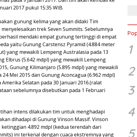
enas pada 9 Januari 2017. Dan tim akan kembali ke
nuari 2017 pukul 15:35 WIB.
pakan gunung kelima yang akan didaki Tim
 menyelesaikan trek Seven Summits. Sebelumnya
Pop
erhasil mendaki empat gunung tertinggi di empat
da yaitu Gunung Carstensz Pyramid (4.884 meter
1
ut) yang mewakili Lempeng Australasia pada 13
g Elbrus (5.642 mdpl) yang mewakili Lempeng
2
015, Gunung Kilimanjaro (5.895 mdpl) yang mewakili
 24 Mei 2015 dan Gunung Aconcagua (6.962 mdpl)
Amerika Selatan pada 30 Januari 2016.(ralat
3
ataan sebelumnya disebutkan pada 1 Februari
4
atihan intens dilakukan tim untuk menghadapi
akan dihadapi di Gunung Vinson Massif. Vinson
 ketinggian 4.892 mdpl (kedua terendah dari
5
mits) ini terkenal dengan cuaca ekstremnya yang