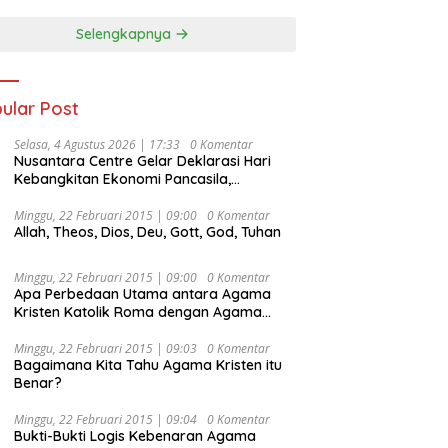
Selengkapnya
ular Post
Selasa, 4 Agustus 2026 | 17:33
0 Komentar
Nusantara Centre Gelar Deklarasi Hari
Kebangkitan Ekonomi Pancasila,
Peluncuran Buku Soemitro
Djojohadikusumo Anti Penjajahan
Minggu, 22 Februari 2015 | 09:00
0 Komentar
Allah, Theos, Dios, Deu, Gott, God, Tuhan
(Pergolakan Ekonomi Politik Indonesia) &
Simposium Nasional “Urgensi Undang-
Undang Perekonomian Nasional dan
Minggu, 22 Februari 2015 | 09:00
0 Komentar
Kesejahteraan Sosial dalam Menata
Apa Perbedaan Utama antara Agama
Bangsa Menuju Indonesia Emas 2045”,
Kristen Katolik Roma dengan Agama
Kristen Protestan?
Minggu, 22 Februari 2015 | 09:03
0 Komentar
Bagaimana Kita Tahu Agama Kristen itu
Benar?
Minggu, 22 Februari 2015 | 09:04
0 Komentar
Bukti-Bukti Logis Kebenaran Agama