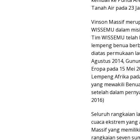
kembali ke Punta Ar
Tanah Air pada 23 Ja
Vinson Massif meru
WISSEMU dalam misi
Tim WISSEMU telah b
lempeng benua berbe
diatas permukaan la
Agustus 2014, Gunun
Eropa pada 15 Mei 2
Lempeng Afrika pada
yang mewakili Benua 
setelah dalam perny
2016)
Seluruh rangkaian l
cuaca ekstrem yang 
Massif yang memiliki
rangkaian seven sum