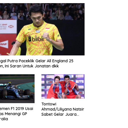
gal Putra Paceklik Gelar All England 25
n, Ini Saran Untuk Jonatan dkk
Tontowi
emen F1 2019 Usai
Ahmad/Liliyana Natsir
as Menangi GP
Sabet Gelar Juara
ralia
Dunia Kedua