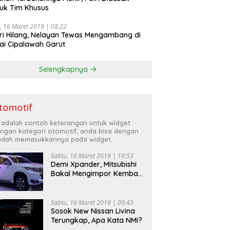
uk Tim Khusus
, 16 Maret 2019 | 08:22
ri Hilang, Nelayan Tewas Mengambang di
ai Cipalawah Garut
Selengkapnya
tomotif
i adalah contoh keterangan untuk widget
ngan kategori otomotif, anda bisa dengan
dah memasukkannya pada widget.
Sabtu, 16 Maret 2019 | 10:53
Demi Xpander, Mitsubishi
Bakal Mengimpor Kembali
Pajero Sport
Sabtu, 16 Maret 2019 | 09:43
Sosok New Nissan Livina
Terungkap, Apa Kata NMI?