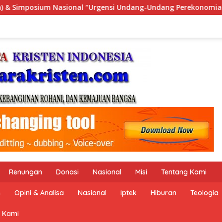
g-Undang Perekonomian Nasional dan Kesejahteraan Sosial dal
Renungan
Donasi
Nasional
Misi
Tentang Kami
n
Opini & Analisa
Nasional
Iptek
Hiburan
Teologia
 Kami