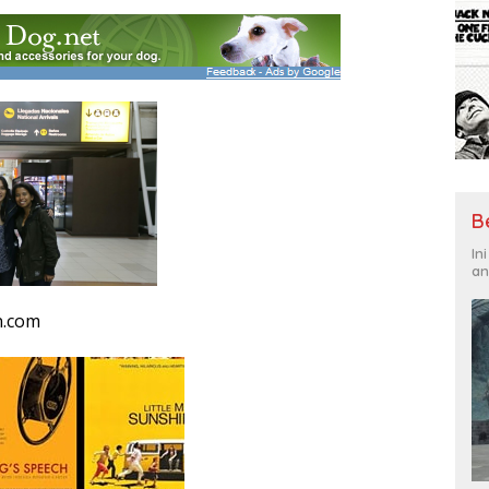
B
In
an
n.com