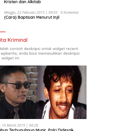
Kristen dan Alkitab
Minggu, 22 Februari 2015 | 09:05
0 Komentar
(Cara) Baptisan Menurut Injil
ita Kriminal
adalah contoh deskripsi untuk widget recent
 wpberita, anda bisa memasukkan deskripsi
 widget ini.
, 16 Maret 2019 | 08:28
ahun Terbunuhnya Munir, Polri Didesak