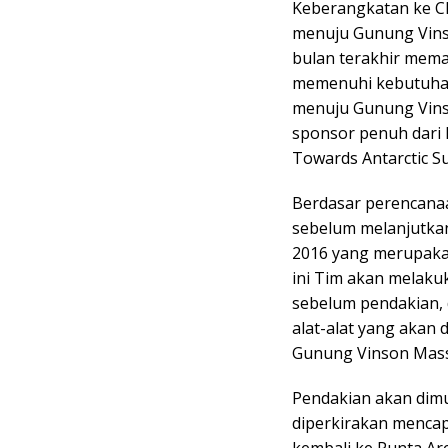
Keberangkatan ke Chi
menuju Gunung Vinso
bulan terakhir mema
memenuhi kebutuhan 
menuju Gunung Vins
sponsor penuh dari 
Towards Antarctic S
Berdasar perencanaa
sebelum melanjutka
2016 yang merupakan
ini Tim akan melaku
sebelum pendakian,
alat-alat yang akan
Gunung Vinson Mass
Pendakian akan dimu
diperkirakan mencap