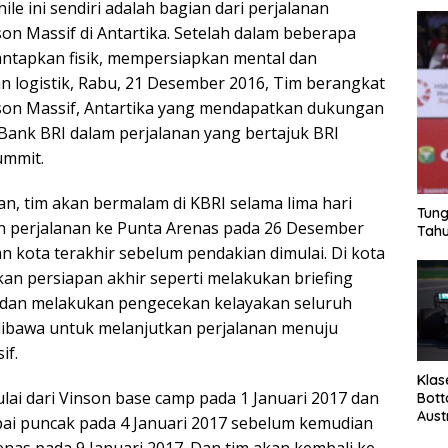
le ini sendiri adalah bagian dari perjalanan
n Massif di Antartika. Setelah dalam beberapa
ntapkan fisik, mempersiapkan mental dan
logistik, Rabu, 21 Desember 2016, Tim berangkat
on Massif, Antartika yang mendapatkan dukungan
Bank BRI dalam perjalanan yang bertajuk BRI
ummit.
n, tim akan bermalam di KBRI selama lima hari
Tung
n perjalanan ke Punta Arenas pada 26 Desember
Tahu
 kota terakhir sebelum pendakian dimulai. Di kota
kan persiapan akhir seperti melakukan briefing
 dan melakukan pengecekan kelayakan seluruh
 dibawa untuk melanjutkan perjalanan menuju
if.
Klas
lai dari Vinson base camp pada 1 Januari 2017 dan
Bott
Aust
ai puncak pada 4 Januari 2017 sebelum kemudian