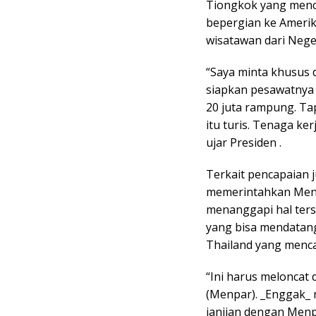
Tiongkok yang menca
bepergian ke Amerik
wisatawan dari Nege
“Saya minta khusus d
siapkan pesawatnya 
20 juta rampung. Tap
itu turis. Tenaga ker
ujar Presiden .
Terkait pencapaian 
memerintahkan Mente
menanggapi hal ters
yang bisa mendatang
Thailand yang mencap
“Ini harus meloncat 
(Menpar). _Enggak_ 
janjian dengan Menpa