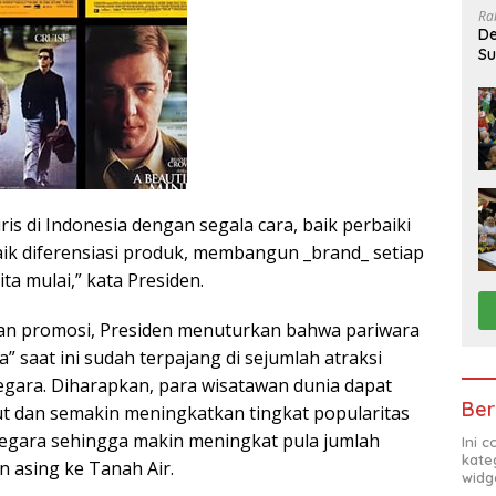
Ra
De
Su
Sa
uris di Indonesia dengan segala cara, baik perbaiki
baik diferensiasi produk, membangun _brand_ setiap
ita mulai,” kata Presiden.
 dan promosi, Presiden menuturkan bahwa pariwara
” saat ini sudah terpajang di sejumlah atraksi
negara. Diharapkan, para wisatawan dunia dapat
Ber
but dan semakin meningkatkan tingkat popularitas
egara sehingga makin meningkat pula jumlah
Ini 
kate
 asing ke Tanah Air.
widg