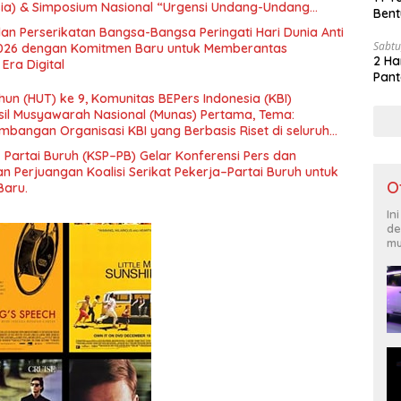
esia) & Simposium Nasional “Urgensi Undang-Undang
Bent
 dan Kesejahteraan Sosial dalam Menata Bangsa Menuju
an Perserikatan Bangsa-Bangsa Peringati Hari Dunia Anti
Sabtu
026 dengan Komitmen Baru untuk Memberantas
2 Ha
Era Digital
Pant
un (HUT) ke 9, Komunitas BEPers Indonesia (KBI)
il Musyawarah Nasional (Munas) Pertama, Tema:
bangan Organisasi KBI yang Berbasis Riset di seluruh
gara”.
– Partai Buruh (KSP–PB) Gelar Konferensi Pers dan
 Perjuangan Koalisi Serikat Pekerja–Partai Buruh untuk
O
Baru.
In
de
mu