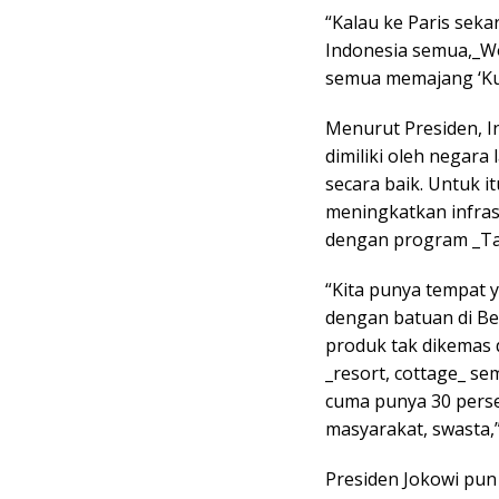
“Kalau ke Paris sek
Indonesia semua,_Wo
semua memajang ‘Kun
Menurut Presiden, I
dimiliki oleh negar
secara baik. Untuk i
meningkatkan infrast
dengan program _Ta
“Kita punya tempat y
dengan batuan di Bel
produk tak dikemas 
_resort, cottage_ s
cuma punya 30 perse
masyarakat, swasta,”
Presiden Jokowi pun