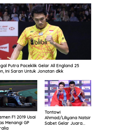
gal Putra Paceklik Gelar All England 25
n, Ini Saran Untuk Jonatan dkk
Tontowi
emen F1 2019 Usai
Ahmad/Liliyana Natsir
as Menangi GP
Sabet Gelar Juara
ralia
Dunia Kedua