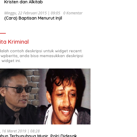
Kristen dan Alkitab
Minggu, 22 Februari 2015 | 09:05
0 Komentar
(Cara) Baptisan Menurut Injil
ita Kriminal
adalah contoh deskripsi untuk widget recent
 wpberita, anda bisa memasukkan deskripsi
 widget ini.
, 16 Maret 2019 | 08:28
ahun Terbunuhnya Munir, Polri Didesak