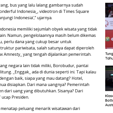
arang, bus yang lalu lalang gambarnya sudah
nderful Indonesia_, videotron di Times Square
jungi Indonesia’,” ujarnya.
ndonesia memiliki sejumlah obyek wisata yang tidak
a lain. Namun, pengelolaannya masih belum dikemas
tu, perlu dana yang cukup besar untuk
ruktur pariwisata, salah satunya dapat diperoleh
x Amnesty_ yang tengah dijalankan pemerintah.
Tung
Tahu
ang negara lain tidak miliki, Borobudur, pantai
itung. _Enggak_ ada di dunia seperti ini. Tapi kalau
dengan baik, siapa yang mau datang? Hotel,
emua disiapkan. Dari mana uangnya? Pemerintah
n dari uang yang dibutuhkan. Sisanya? Dari
Klas
 ucap Presiden.
Bott
Aust
 menatap peluang menarik wisatawan dari