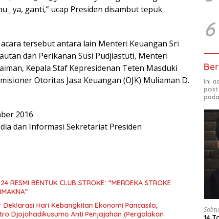
u_ ya, ganti,” ucap Presiden disambut tepuk
6
acara tersebut antara lain Menteri Keuangan Sri
autan dan Perikanan Susi Pudjiastuti, Menteri
Ber
aiman, Kepala Staf Kepresidenan Teten Masduki
isioner Otoritas Jasa Keuangan (OJK) Muliaman D.
Ini 
post
pada
ber 2016
dia dan Informasi Sekretariat Presiden
924 RESMI BENTUK CLUB STROKE: “MERDEKA STROKE
ERMAKNA”
 Deklarasi Hari Kebangkitan Ekonomi Pancasila,
Sabtu
tro Djojohadikusumo Anti Penjajahan (Pergolakan
14 T