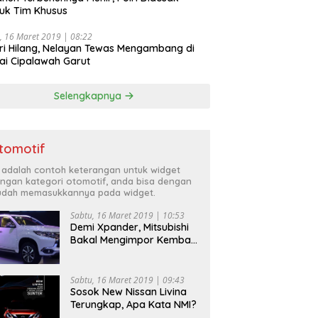
uk Tim Khusus
, 16 Maret 2019 | 08:22
ri Hilang, Nelayan Tewas Mengambang di
ai Cipalawah Garut
Selengkapnya
tomotif
i adalah contoh keterangan untuk widget
ngan kategori otomotif, anda bisa dengan
dah memasukkannya pada widget.
Sabtu, 16 Maret 2019 | 10:53
Demi Xpander, Mitsubishi
Bakal Mengimpor Kembali
Pajero Sport
Sabtu, 16 Maret 2019 | 09:43
Sosok New Nissan Livina
Terungkap, Apa Kata NMI?