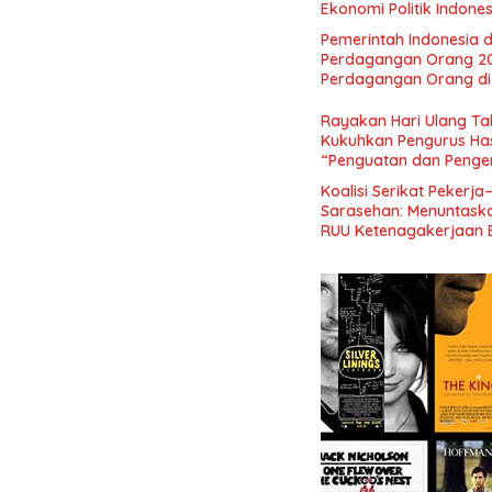
Ekonomi Politik Indon
Perekonomian Nasional
Pemerintah Indonesia d
Indonesia Emas 2045”,
Perdagangan Orang 2
Perdagangan Orang di 
Rayakan Hari Ulang Tah
Kukuhkan Pengurus Has
“Penguatan dan Pengem
Indonesia dan Mancane
Koalisi Serikat Pekerja
Sarasehan: Menuntaskan
RUU Ketenagakerjaan 