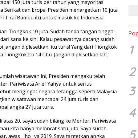
pai 150 juta turis per tahun yang mayoritas
a Serikat dan Eropa. Presiden menargetkan 10 juta
ri Tirai Bambu itu untuk masuk ke Indonesia.
ari Tiongkok 10 juta. Sudah tanda tangan tinggal
Pop
dari sana ke sini. Kalau pesawatnya datang sudah
1
i jangan diplesetkan, itu turis! Yang dari Tiongkok
ja Tiongkok itu 14 ribu. Jangan diplesetkan lah,”
2
jumlah wisatawan ini, Presiden mengaku telah
ri Pariwisata Arief Yahya untuk serius
3
ebut mengingat negara tetangga seperti Malaysia
kan wisatawan mencapai 24 juta turis dan
ai angka 27 juta turis.
4
di atas 20, saya sudah bilang ke Menteri Pariwisata
mau kita hanya meloncat satu juta. Saya sudah
5
r, awas _lho_ ya 2019. Saya targetkan angka.