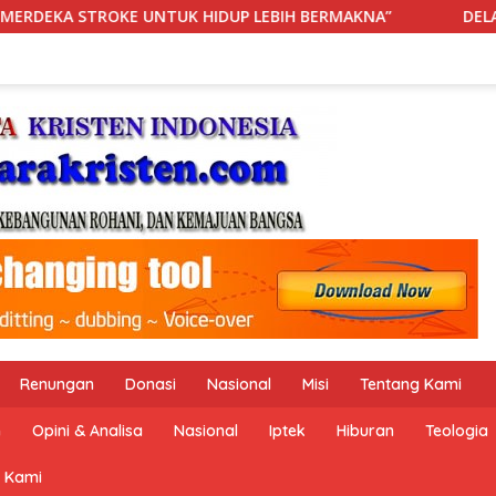
IH BERMAKNA”
DELAPAN JAM DI IGD: KETIKA RANJANG, 
Renungan
Donasi
Nasional
Misi
Tentang Kami
n
Opini & Analisa
Nasional
Iptek
Hiburan
Teologia
 Kami