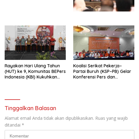
dengan Komitmen Baru
Perekonomian Nasional dan
untuk Memberantas
Kesejahteraan Sosial dalam
Perdagangan Orang di Era
Menata Bangsa Menuju
Digital
Indonesia Emas 2045”,
Rayakan Hari Ulang Tahun
Koalisi Serikat Pekerja–
(HUT) ke 9, Komunitas BEPers
Partai Buruh (KSP–PB) Gelar
Indonesia (KBI) Kukuhkan
Konferensi Pers dan
Pengurus Hasil Musyawarah
Sarasehan: Menuntaskan
Nasional (Munas) Pertama,
Perjuangan Koalisi Serikat
Tema: “Penguatan dan
Pekerja–Partai Buruh untuk
Pengembangan Organisasi
RUU Ketenagakerjaan Baru.
KBI yang Berbasis Riset di
Tinggalkan Balasan
seluruh Indonesia dan
Mancanegara”.
Alamat email Anda tidak akan dipublikasikan.
Ruas yang wajib
ditandai
*