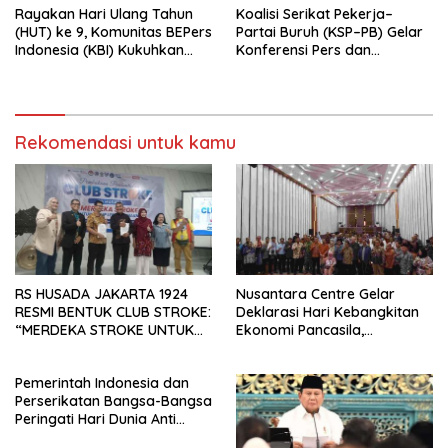
Rayakan Hari Ulang Tahun
Koalisi Serikat Pekerja–
(HUT) ke 9, Komunitas BEPers
Partai Buruh (KSP–PB) Gelar
Indonesia (KBI) Kukuhkan
Konferensi Pers dan
Pengurus Hasil Musyawarah
Sarasehan: Menuntaskan
Nasional (Munas) Pertama,
Perjuangan Koalisi Serikat
Tema: “Penguatan dan
Pekerja–Partai Buruh untuk
Pengembangan Organisasi
RUU Ketenagakerjaan Baru.
KBI yang Berbasis Riset di
Rekomendasi untuk kamu
seluruh Indonesia dan
Mancanegara”.
RS HUSADA JAKARTA 1924
Nusantara Centre Gelar
RESMI BENTUK CLUB STROKE:
Deklarasi Hari Kebangkitan
“MERDEKA STROKE UNTUK
Ekonomi Pancasila,
HIDUP LEBIH BERMAKNA”
Peluncuran Buku Soemitro
Djojohadikusumo Anti
Pemerintah Indonesia dan
Penjajahan (Pergolakan
Perserikatan Bangsa-Bangsa
Ekonomi Politik Indonesia) &
Peringati Hari Dunia Anti
Simposium Nasional “Urgensi
Perdagangan Orang 2026
Undang-Undang