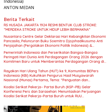
Indonesia)
ANTON MEDAN
Berita Terkait
RS HUSADA JAKARTA 1924 RESMI BENTUK CLUB STROKE:
“MERDEKA STROKE UNTUK HIDUP LEBIH BERMAKNA”
Nusantara Centre Gelar Deklarasi Hari Kebangkitan Ekonomi
Pancasila, Peluncuran Buku Soemitro Djojohadikusumo Anti
Penjajahan (Pergolakan Ekonomi Politik Indonesia) &
Simposium Nasional “Urgensi Undang-Undang Perekonomian
Pemerintah Indonesia dan Perserikatan Bangsa-Bangsa
Nasional dan Kesejahteraan Sosial dalam Menata Bangsa
Peringati Hari Dunia Anti Perdagangan Orang 2026 dengan
Menuju Indonesia Emas 2045”,
Komitmen Baru untuk Memberantas Perdagangan Orang di
Era Digital
Rayakan Hari Ulang Tahun (HUT) ke 9, Komunitas BEPers
Indonesia (KBI) Kukuhkan Pengurus Hasil Musyawarah
Nasional (Munas) Pertama, Tema: “Penguatan dan
Pengembangan Organisasi KBI yang Berbasis Riset di seluruh
Koalisi Serikat Pekerja– Partai Buruh (KSP–PB) Gelar
Indonesia dan Mancanegara”.
Konferensi Pers dan Sarasehan: Menuntaskan Perjuangan
Koalisi Serikat Pekerja–Partai Buruh untuk RUU
Ketenagakerjaan Baru.