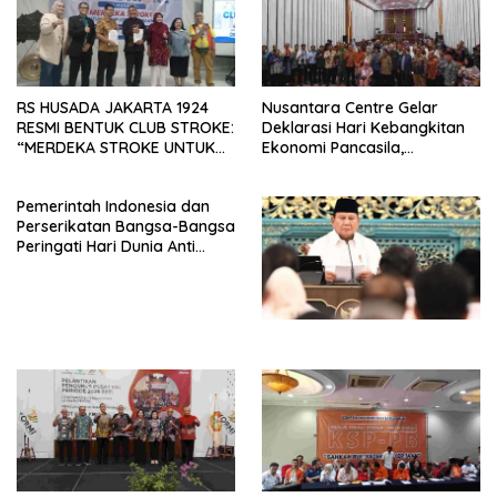
RS HUSADA JAKARTA 1924
Nusantara Centre Gelar
RESMI BENTUK CLUB STROKE:
Deklarasi Hari Kebangkitan
“MERDEKA STROKE UNTUK
Ekonomi Pancasila,
HIDUP LEBIH BERMAKNA”
Peluncuran Buku Soemitro
Djojohadikusumo Anti
Pemerintah Indonesia dan
Penjajahan (Pergolakan
Perserikatan Bangsa-Bangsa
Ekonomi Politik Indonesia) &
Peringati Hari Dunia Anti
Simposium Nasional “Urgensi
Perdagangan Orang 2026
Undang-Undang
dengan Komitmen Baru
Perekonomian Nasional dan
untuk Memberantas
Kesejahteraan Sosial dalam
Perdagangan Orang di Era
Menata Bangsa Menuju
Digital
Indonesia Emas 2045”,