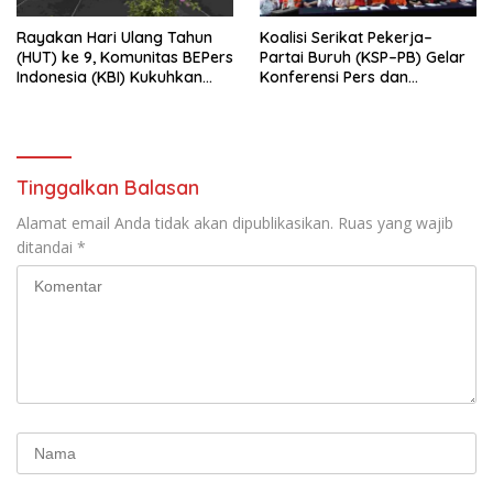
Rayakan Hari Ulang Tahun
Koalisi Serikat Pekerja–
(HUT) ke 9, Komunitas BEPers
Partai Buruh (KSP–PB) Gelar
Indonesia (KBI) Kukuhkan
Konferensi Pers dan
Pengurus Hasil Musyawarah
Sarasehan: Menuntaskan
Nasional (Munas) Pertama,
Perjuangan Koalisi Serikat
Tema: “Penguatan dan
Pekerja–Partai Buruh untuk
Pengembangan Organisasi
RUU Ketenagakerjaan Baru.
KBI yang Berbasis Riset di
Tinggalkan Balasan
seluruh Indonesia dan
Mancanegara”.
Alamat email Anda tidak akan dipublikasikan.
Ruas yang wajib
ditandai
*