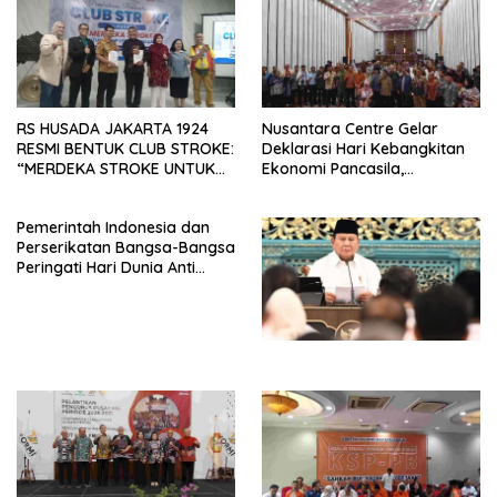
RS HUSADA JAKARTA 1924
Nusantara Centre Gelar
RESMI BENTUK CLUB STROKE:
Deklarasi Hari Kebangkitan
“MERDEKA STROKE UNTUK
Ekonomi Pancasila,
HIDUP LEBIH BERMAKNA”
Peluncuran Buku Soemitro
Djojohadikusumo Anti
Pemerintah Indonesia dan
Penjajahan (Pergolakan
Perserikatan Bangsa-Bangsa
Ekonomi Politik Indonesia) &
Peringati Hari Dunia Anti
Simposium Nasional “Urgensi
Perdagangan Orang 2026
Undang-Undang
dengan Komitmen Baru
Perekonomian Nasional dan
untuk Memberantas
Kesejahteraan Sosial dalam
Perdagangan Orang di Era
Menata Bangsa Menuju
Digital
Indonesia Emas 2045”,