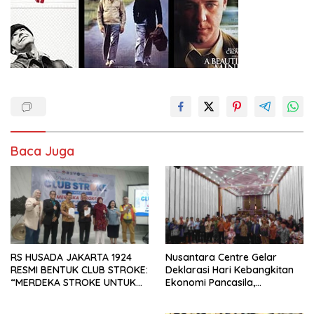
Baca Juga
RS HUSADA JAKARTA 1924
Nusantara Centre Gelar
RESMI BENTUK CLUB STROKE:
Deklarasi Hari Kebangkitan
“MERDEKA STROKE UNTUK
Ekonomi Pancasila,
HIDUP LEBIH BERMAKNA”
Peluncuran Buku Soemitro
Djojohadikusumo Anti