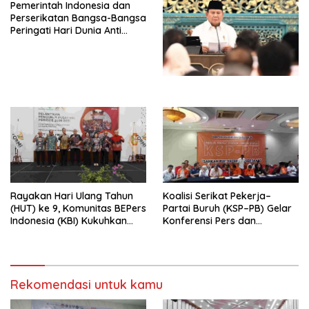
Pemerintah Indonesia dan
Penjajahan (Pergolakan
Perserikatan Bangsa-Bangsa
Ekonomi Politik Indonesia) &
Peringati Hari Dunia Anti
Simposium Nasional “Urgensi
Perdagangan Orang 2026
Undang-Undang
dengan Komitmen Baru
Perekonomian Nasional dan
untuk Memberantas
Kesejahteraan Sosial dalam
Perdagangan Orang di Era
Menata Bangsa Menuju
Digital
Indonesia Emas 2045”,
Rayakan Hari Ulang Tahun
Koalisi Serikat Pekerja–
(HUT) ke 9, Komunitas BEPers
Partai Buruh (KSP–PB) Gelar
Indonesia (KBI) Kukuhkan
Konferensi Pers dan
Pengurus Hasil Musyawarah
Sarasehan: Menuntaskan
Nasional (Munas) Pertama,
Perjuangan Koalisi Serikat
Tema: “Penguatan dan
Pekerja–Partai Buruh untuk
Pengembangan Organisasi
RUU Ketenagakerjaan Baru.
KBI yang Berbasis Riset di
Rekomendasi untuk kamu
seluruh Indonesia dan
Mancanegara”.