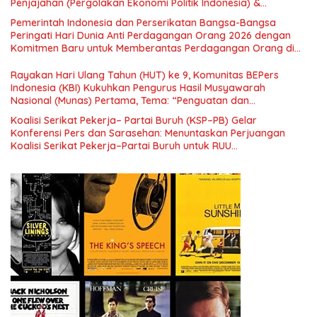
Penjajahan (Pergolakan Ekonomi Politik Indonesia) &
Simposium Nasional “Urgensi Undang-Undang Perekonomian
Pemerintah Indonesia dan Perserikatan Bangsa-Bangsa
Nasional dan Kesejahteraan Sosial dalam Menata Bangsa
Peringati Hari Dunia Anti Perdagangan Orang 2026 dengan
Menuju Indonesia Emas 2045”,
Komitmen Baru untuk Memberantas Perdagangan Orang di
Era Digital
Rayakan Hari Ulang Tahun (HUT) ke 9, Komunitas BEPers
Indonesia (KBI) Kukuhkan Pengurus Hasil Musyawarah
Nasional (Munas) Pertama, Tema: “Penguatan dan
Pengembangan Organisasi KBI yang Berbasis Riset di seluruh
Koalisi Serikat Pekerja– Partai Buruh (KSP–PB) Gelar
Indonesia dan Mancanegara”.
Konferensi Pers dan Sarasehan: Menuntaskan Perjuangan
Koalisi Serikat Pekerja–Partai Buruh untuk RUU
Ketenagakerjaan Baru.