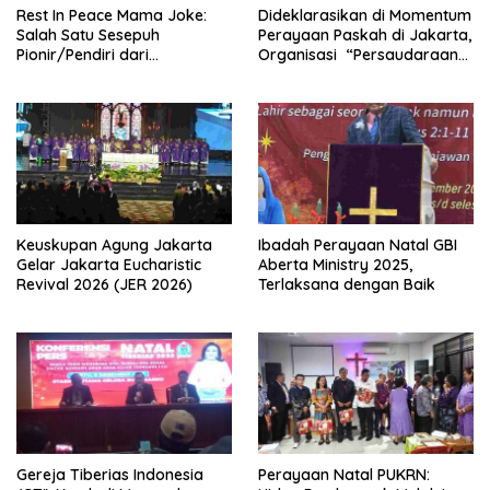
Rest In Peace Mama Joke:
Dideklarasikan di Momentum
Salah Satu Sesepuh
Perayaan Paskah di Jakarta,
Pionir/Pendiri dari
Organisasi “Persaudaraan
terbentuknya Gereja
Warga Gereja Sumatera
Protestan Soteria di
Utara” (PWGSU) Siap
Indonesia Jemaat Pancaran
Menjadi Wadah
Kasih Allah.
Kebersamaan Lintas
Denominasi untuk
Menghimpun Potensi Warga
Gereja Diaspora untuk
Menjawab Tantangan Sosial
Bangsa
Keuskupan Agung Jakarta
Ibadah Perayaan Natal GBI
Gelar Jakarta Eucharistic
Aberta Ministry 2025,
Revival 2026 (JER 2026)
Terlaksana dengan Baik
Gereja Tiberias Indonesia
Perayaan Natal PUKRN: