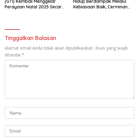
(GTI) Kembali Menggelar
Hidup Berdampak Melalui
Perayaan Natal 2025 Secara
Kebiasaan Baik, Cerminan
Besar-besaran di Stadion
Firman Allah
GBK
Tinggalkan Balasan
Alamat email Anda tidak akan dipublikasikan.
Ruas yang wajib
ditandai
*