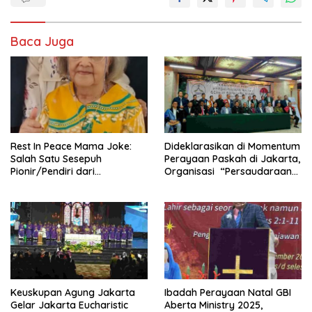
Baca Juga
Rest In Peace Mama Joke:
Dideklarasikan di Momentum
Salah Satu Sesepuh
Perayaan Paskah di Jakarta,
Pionir/Pendiri dari
Organisasi “Persaudaraan
terbentuknya Gereja
Warga Gereja Sumatera
Protestan Soteria di
Utara” (PWGSU) Siap
Indonesia Jemaat Pancaran
Menjadi Wadah
Kasih Allah.
Kebersamaan Lintas
Denominasi untuk
Menghimpun Potensi Warga
Gereja Diaspora untuk
Menjawab Tantangan Sosial
Bangsa
Keuskupan Agung Jakarta
Ibadah Perayaan Natal GBI
Gelar Jakarta Eucharistic
Aberta Ministry 2025,