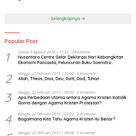
Selengkapnya
Popular Post
1
Selasa, 4 Agustus 2026 | 17:33
0 Komentar
Nusantara Centre Gelar Deklarasi Hari Kebangkitan
Ekonomi Pancasila, Peluncuran Buku Soemitro
Djojohadikusumo Anti Penjajahan (Pergolakan
Ekonomi Politik Indonesia) & Simposium Nasional
2
Minggu, 22 Februari 2015 | 09:00
0 Komentar
Allah, Theos, Dios, Deu, Gott, God, Tuhan
“Urgensi Undang-Undang Perekonomian Nasional dan
Kesejahteraan Sosial dalam Menata Bangsa Menuju
Indonesia Emas 2045”,
3
Minggu, 22 Februari 2015 | 09:00
0 Komentar
Apa Perbedaan Utama antara Agama Kristen Katolik
Roma dengan Agama Kristen Protestan?
4
Minggu, 22 Februari 2015 | 09:03
0 Komentar
Bagaimana Kita Tahu Agama Kristen itu Benar?
Minggu, 22 Februari 2015 | 09:04
0 Komentar