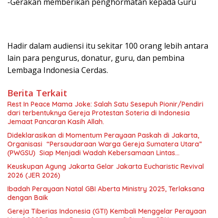
-Gerakan memberikan penghormatan kepada Guru
Hadir dalam audiensi itu sekitar 100 orang lebih antara
lain para pengurus, donatur, guru, dan pembina
Lembaga Indonesia Cerdas.
Berita Terkait
Rest In Peace Mama Joke: Salah Satu Sesepuh Pionir/Pendiri
dari terbentuknya Gereja Protestan Soteria di Indonesia
Jemaat Pancaran Kasih Allah.
Dideklarasikan di Momentum Perayaan Paskah di Jakarta,
Organisasi “Persaudaraan Warga Gereja Sumatera Utara”
(PWGSU) Siap Menjadi Wadah Kebersamaan Lintas
Denominasi untuk Menghimpun Potensi Warga Gereja
Keuskupan Agung Jakarta Gelar Jakarta Eucharistic Revival
Diaspora untuk Menjawab Tantangan Sosial Bangsa
2026 (JER 2026)
Ibadah Perayaan Natal GBI Aberta Ministry 2025, Terlaksana
dengan Baik
Gereja Tiberias Indonesia (GTI) Kembali Menggelar Perayaan