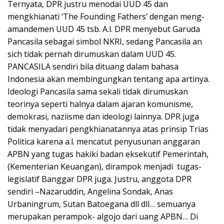
Ternyata, DPR justru menodai UUD 45 dan
mengkhianati ‘The Founding Fathers’ dengan meng-
amandemen UUD 45 tsb. A.l. DPR menyebut Garuda
Pancasila sebagai simbol NKRI, sedang Pancasila an
sich tidak pernah dirumuskan dalam UUD 45.
PANCASILA sendiri bila dituang dalam bahasa
Indonesia akan membingungkan tentang apa artinya.
Ideologi Pancasila sama sekali tidak dirumuskan
teorinya seperti halnya dalam ajaran komunisme,
demokrasi, naziisme dan ideologi lainnya. DPR juga
tidak menyadari pengkhianatannya atas prinsip Trias
Politica karena a.l. mencatut penyusunan anggaran
APBN yang tugas hakiki badan eksekutif Pemerintah,
(Kementerian Keuangan), dirampok menjadi tugas-
legislatif Banggar DPR juga. Justru, anggota DPR
sendiri –Nazaruddin, Angelina Sondak, Anas
Urbaningrum, Sutan Batoegana dll dll… semuanya
merupakan perampok- algojo dari uang APBN… Di