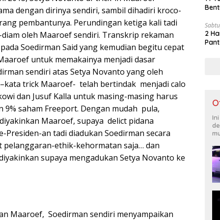
Bent
a dengan dirinya sendiri, sambil dihadiri kroco-
rang pembantunya. Perundingan ketiga kali tadi
Sabtu
2 Ha
-diam oleh Maaroef sendiri. Transkrip rekaman
Pant
 pada Soedirman Said yang kemudian begitu cepat
 Maaroef untuk memakainya menjadi dasar
irman sendiri atas Setya Novanto yang oleh
–kata trick Maaroef- telah bertindak menjadi calo
owi dan Jusuf Kalla untuk masing-masing harus
O
 9% saham Freeport. Dengan mudah pula,
In
 diyakinkan Maaroef, supaya delict pidana
de
-Presiden-an tadi diadukan Soedirman secara
mu
ct pelanggaran-ethik-kehormatan saja… dan
 diyakinkan supaya mengadukan Setya Novanto ke
ran Maaroef, Soedirman sendiri menyampaikan