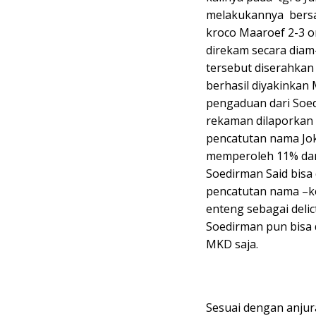
melakukannya bersam
kroco Maaroef 2-3 o
direkam secara diam
tersebut diserahkan
berhasil diyakinkan
pengaduan dari Soed
rekaman dilaporkan 
pencatutan nama Jok
memperoleh 11% dan
Soedirman Said bisa
pencatutan nama –ke
enteng sebagai deli
Soedirman pun bisa
MKD saja.
Sesuai dengan anju