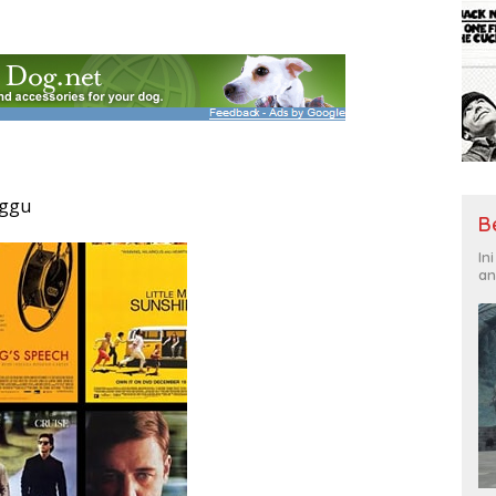
nggu
B
In
an