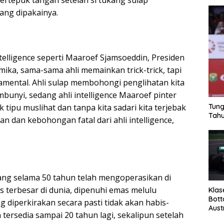
ertepuk tangan setelah si tukang sulap
ang dipakainya.
intelligence seperti Maaroef Sjamsoeddin, Presiden
mika, sama-sama ahli memainkan trick-trick, tapi
mental. Ahli sulap membohongi penglihatan kita
bunyi, sedang ahli intelligence Maaroef pinter
k tipu muslihat dan tanpa kita sadari kita terjebak
Tung
Tahu
n dan kebohongan fatal dari ahli intelligence,
yang selama 50 tahun telah mengoperasikan di
terbesar di dunia, dipenuhi emas melulu
Klas
Bott
ng diperkirakan secara pasti tidak akan habis-
Aust
tersedia sampai 20 tahun lagi, sekalipun setelah