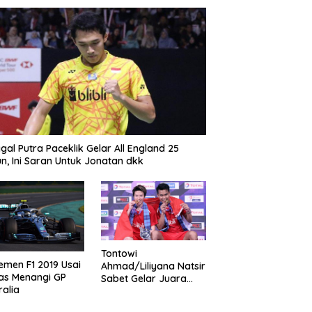
gal Putra Paceklik Gelar All England 25
n, Ini Saran Untuk Jonatan dkk
Tontowi
emen F1 2019 Usai
Ahmad/Liliyana Natsir
as Menangi GP
Sabet Gelar Juara
ralia
Dunia Kedua