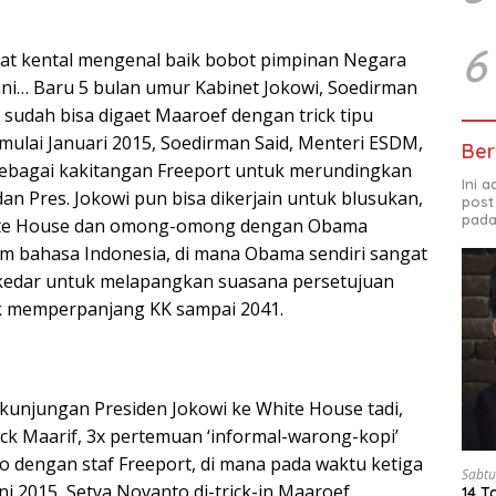
6
at kental mengenal baik bobot pimpinan Negara
ini… Baru 5 bulan umur Kabinet Jokowi, Soedirman
 sudah bisa digaet Maaroef dengan trick tipu
mulai Januari 2015, Soedirman Said, Menteri ESDM,
Ber
sebagai kakitangan Freeport untuk merundingkan
Ini 
n Pres. Jokowi pun bisa dikerjain untuk blusukan,
post
pada
hite House dan omong-omong dengan Obama
m bahasa Indonesia, di mana Obama sendiri sangat
kedar untuk melapangkan suasana persetujuan
 memperpanjang KK sampai 2041.
kunjungan Presiden Jokowi ke White House tadi,
rick Maarif, 3x pertemuan ‘informal-warong-kopi’
o dengan staf Freeport, di mana pada waktu ketiga
Sabtu
uni 2015, Setya Novanto di-trick-in Maaroef
14 T