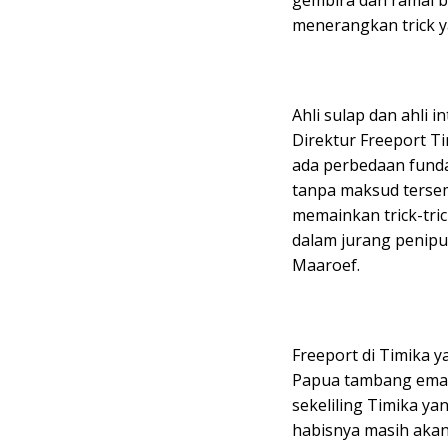
gembira dan ramai b
menerangkan trick y
Ahli sulap dan ahli 
Direktur Freeport Ti
ada perbedaan funda
tanpa maksud tersem
memainkan trick-tric
dalam jurang penipua
Maaroef.
Freeport di Timika 
Papua tambang emas 
sekeliling Timika ya
habisnya masih akan 