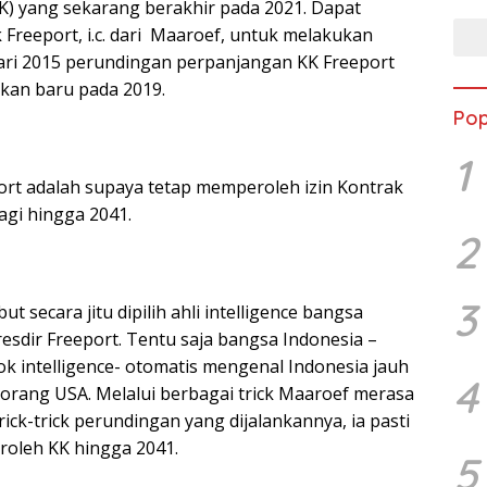
K) yang sekarang berakhir pada 2021. Dapat
ck Freeport, i.c. dari Maaroef, untuk melakukan
ari 2015 perundingan perpanjangan KK Freeport
ukan baru pada 2019.
Pop
1
rt adalah supaya tetap memperoleh izin Kontrak
lagi hingga 2041.
2
3
 secara jitu dipilih ahli intelligence bangsa
esdir Freeport. Tentu saja bangsa Indonesia –
ok intelligence- otomatis mengenal Indonesia jauh
4
 orang USA. Melalui berbagai trick Maaroef merasa
rick-trick perundingan yang dijalankannya, ia pasti
roleh KK hingga 2041.
5