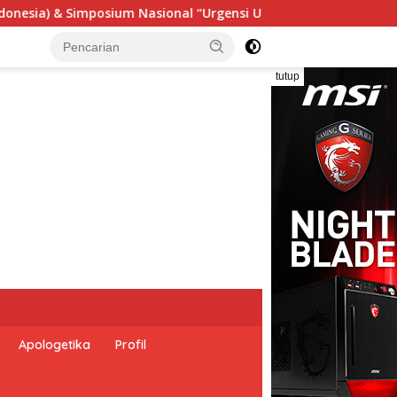
si Undang-Undang Perekonomian Nasional dan Kesejahteraan So
tutup
Apologetika
Profil