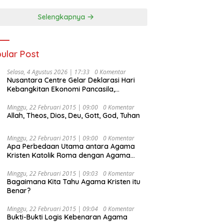
Selengkapnya
ular Post
Selasa, 4 Agustus 2026 | 17:33
0 Komentar
Nusantara Centre Gelar Deklarasi Hari
Kebangkitan Ekonomi Pancasila,
Peluncuran Buku Soemitro
Djojohadikusumo Anti Penjajahan
Minggu, 22 Februari 2015 | 09:00
0 Komentar
Allah, Theos, Dios, Deu, Gott, God, Tuhan
(Pergolakan Ekonomi Politik Indonesia) &
Simposium Nasional “Urgensi Undang-
Undang Perekonomian Nasional dan
Minggu, 22 Februari 2015 | 09:00
0 Komentar
Kesejahteraan Sosial dalam Menata
Apa Perbedaan Utama antara Agama
Bangsa Menuju Indonesia Emas 2045”,
Kristen Katolik Roma dengan Agama
Kristen Protestan?
Minggu, 22 Februari 2015 | 09:03
0 Komentar
Bagaimana Kita Tahu Agama Kristen itu
Benar?
Minggu, 22 Februari 2015 | 09:04
0 Komentar
Bukti-Bukti Logis Kebenaran Agama