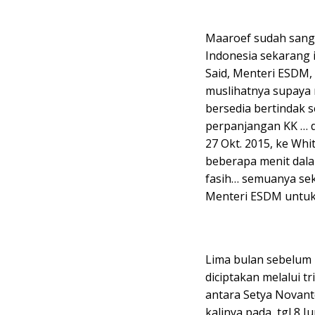
Maaroef sudah sang
Indonesia sekarang 
Said, Menteri ESDM,
muslihatnya supaya 
bersedia bertindak 
perpanjangan KK … da
27 Okt. 2015, ke W
beberapa menit dala
fasih… semuanya se
Menteri ESDM untuk
Lima bulan sebelum 
diciptakan melalui t
antara Setya Novant
kalinya pada tgl 8 J