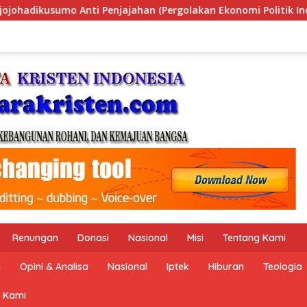
lakan Ekonomi Politik Indonesia) & Simposium Nasional “Urgen
Renungan
Donasi
Nasional
Misi
Tentang Kami
n
Opini & Analisa
Nasional
Iptek
Hiburan
Teologia
 Kami