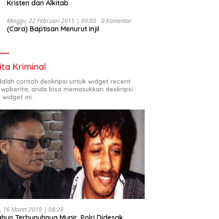
Kristen dan Alkitab
Minggu, 22 Februari 2015 | 09:05
0 Komentar
(Cara) Baptisan Menurut Injil
ita Kriminal
adalah contoh deskripsi untuk widget recent
 wpberita, anda bisa memasukkan deskripsi
 widget ini.
, 16 Maret 2019 | 08:28
ahun Terbunuhnya Munir, Polri Didesak