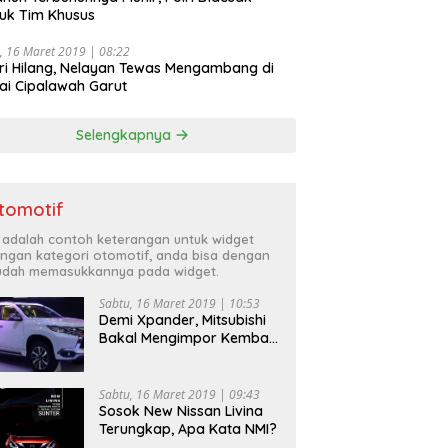
uk Tim Khusus
, 16 Maret 2019 | 08:22
ri Hilang, Nelayan Tewas Mengambang di
ai Cipalawah Garut
Selengkapnya
tomotif
i adalah contoh keterangan untuk widget
ngan kategori otomotif, anda bisa dengan
dah memasukkannya pada widget.
Sabtu, 16 Maret 2019 | 10:53
Demi Xpander, Mitsubishi
Bakal Mengimpor Kembali
Pajero Sport
Sabtu, 16 Maret 2019 | 09:43
Sosok New Nissan Livina
Terungkap, Apa Kata NMI?