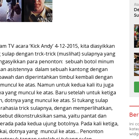
Ra
De
Su
Sa
 TV acara ‘Kick Andy’ 4-12-2015, kita diasyikkan
sulap dengan trck-trick (muslihat) sulapnya yang
ngasyikkan para penonton: sebuah botol minum
hkan asistennya dalam sebuah kantong dengan
bawah dan diperintahkan timbul kembali dengan
muncul ke atas. Namun untuk kedua kali itu juga
ya yang muncul ke atas. Baru setelah untuk ketiga
n, dotnya yang muncul ke atas. Si tukang sulap
ahasia trick sulapnya, dengan memperlihatkan,
Ber
sebut dikonstruksikan sama, yaitu pantat dan
rada pada kedua ujung botolnya. Pada kali ketiga,
Ini 
kate
pakai, dotnya yang muncul ke atas… Penonton
widg