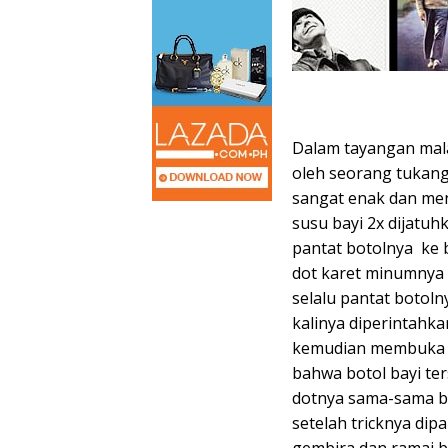
Dalam tayangan malam
oleh seorang tukang 
sangat enak dan me
susu bayi 2x dijatu
pantat botolnya ke 
dot karet minumnya 
selalu pantat botoln
kalinya diperintahka
kemudian membuka r
bahwa botol bayi ter
dotnya sama-sama be
setelah tricknya di