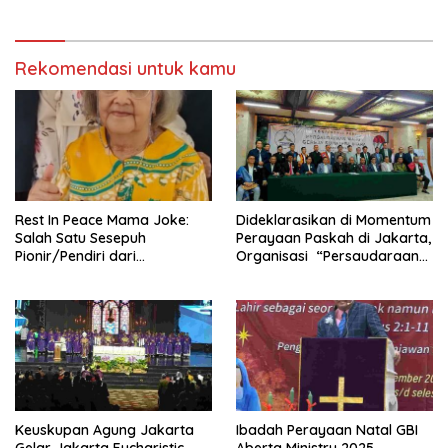
GBK
Rekomendasi untuk kamu
Rest In Peace Mama Joke:
Dideklarasikan di Momentum
Salah Satu Sesepuh
Perayaan Paskah di Jakarta,
Pionir/Pendiri dari
Organisasi “Persaudaraan
terbentuknya Gereja
Warga Gereja Sumatera
Protestan Soteria di
Utara” (PWGSU) Siap
Indonesia Jemaat Pancaran
Menjadi Wadah
Kasih Allah.
Kebersamaan Lintas
Denominasi untuk
Menghimpun Potensi Warga
Gereja Diaspora untuk
Menjawab Tantangan Sosial
Bangsa
Keuskupan Agung Jakarta
Ibadah Perayaan Natal GBI