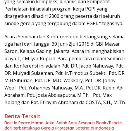
yang semakin kompleks, dinamis dan kompetitif.
Perhelatan ini adalah program kerja PGPI yang
ditargetkan dihadiri 2000 orang peserta dari seluruh
sinode gereja yang tergabung dalam PGPI. “ tegasnya.
Acara Seminar dan Konferensi ini berlangsung selama
tiga hari dari tanggal 30 Juni-2Juli 2015 di GBI Mawar
Saron, Kelapa Gading, Jakarta. Acara ini menghabiskan
biaya 1,2 Milyar Rupiah. Para pembicara dalam Seminar
dan Konferensi ini adalah Pdt. DR. Jacob Nahuway, Pdt.
DR. Mulyadi Sulaeman, Pdt. Ir.Timotius Subekti, Pdt. DR.
M.H.Siburian, Pdt. DR. M.D. Wakkary, Pdt. DR. Johny
Weol, Pdt. Yohannes Nahuway, M.A., Pdt.DR. Rubin Adi
Abraham, Pdt. Josia Abdisaputra, M.Th., Pdt. Max
Bolang dan Pdt. Efrayim Abraham da COSTA, S.H., M.Th.
Berita Terkait
Rest In Peace Mama Joke: Salah Satu Sesepuh Pionir/Pendiri
dari terbentuknya Gereja Protestan Soteria di Indonesia