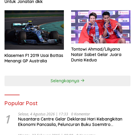
Untuk Jonatan dkk
Tontowi Ahmad/Liliyana
Natsir Sabet Gelar Juara
Klasemen F1 2019 Usai Bottas
Dunia Kedua
Menangi GP Australia
Selengkapnya
Popular Post
1
Selasa, 4 Agustus 2026 | 17:33
0 Komentar
Nusantara Centre Gelar Deklarasi Hari Kebangkitan
Ekonomi Pancasila, Peluncuran Buku Soemitro
Djojohadikusumo Anti Penjajahan (Pergolakan