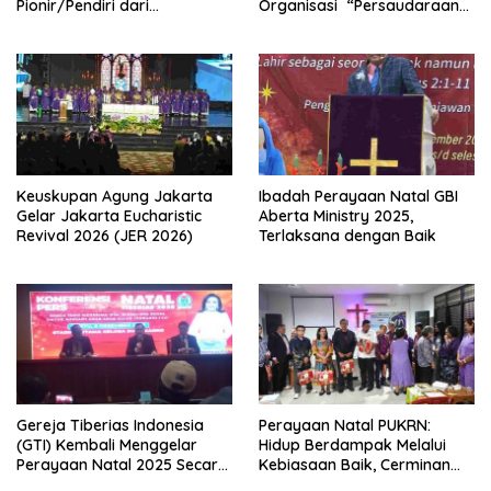
Pionir/Pendiri dari
Organisasi “Persaudaraan
terbentuknya Gereja
Warga Gereja Sumatera
Protestan Soteria di
Utara” (PWGSU) Siap
Indonesia Jemaat Pancaran
Menjadi Wadah
Kasih Allah.
Kebersamaan Lintas
Denominasi untuk
Menghimpun Potensi Warga
Gereja Diaspora untuk
Menjawab Tantangan Sosial
Bangsa
Keuskupan Agung Jakarta
Ibadah Perayaan Natal GBI
Gelar Jakarta Eucharistic
Aberta Ministry 2025,
Revival 2026 (JER 2026)
Terlaksana dengan Baik
Gereja Tiberias Indonesia
Perayaan Natal PUKRN:
(GTI) Kembali Menggelar
Hidup Berdampak Melalui
Perayaan Natal 2025 Secara
Kebiasaan Baik, Cerminan
Besar-besaran di Stadion
Firman Allah