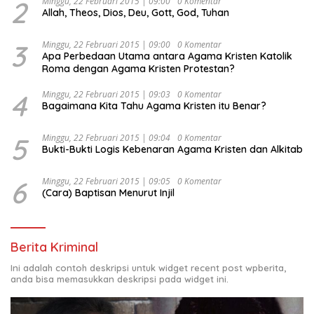
Ekonomi Politik Indonesia) & Simposium Nasional
2
Minggu, 22 Februari 2015 | 09:00
0 Komentar
Allah, Theos, Dios, Deu, Gott, God, Tuhan
“Urgensi Undang-Undang Perekonomian Nasional dan
Kesejahteraan Sosial dalam Menata Bangsa Menuju
Indonesia Emas 2045”,
3
Minggu, 22 Februari 2015 | 09:00
0 Komentar
Apa Perbedaan Utama antara Agama Kristen Katolik
Roma dengan Agama Kristen Protestan?
4
Minggu, 22 Februari 2015 | 09:03
0 Komentar
Bagaimana Kita Tahu Agama Kristen itu Benar?
5
Minggu, 22 Februari 2015 | 09:04
0 Komentar
Bukti-Bukti Logis Kebenaran Agama Kristen dan Alkitab
6
Minggu, 22 Februari 2015 | 09:05
0 Komentar
(Cara) Baptisan Menurut Injil
Berita Kriminal
Ini adalah contoh deskripsi untuk widget recent post wpberita,
anda bisa memasukkan deskripsi pada widget ini.