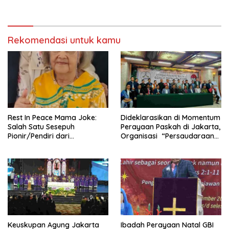
Besar-besaran di Stadion
Firman Allah
GBK
Rekomendasi untuk kamu
Rest In Peace Mama Joke:
Dideklarasikan di Momentum
Salah Satu Sesepuh
Perayaan Paskah di Jakarta,
Pionir/Pendiri dari
Organisasi “Persaudaraan
terbentuknya Gereja
Warga Gereja Sumatera
Protestan Soteria di
Utara” (PWGSU) Siap
Indonesia Jemaat Pancaran
Menjadi Wadah
Kasih Allah.
Kebersamaan Lintas
Denominasi untuk
Menghimpun Potensi Warga
Gereja Diaspora untuk
Menjawab Tantangan Sosial
Bangsa
Keuskupan Agung Jakarta
Ibadah Perayaan Natal GBI