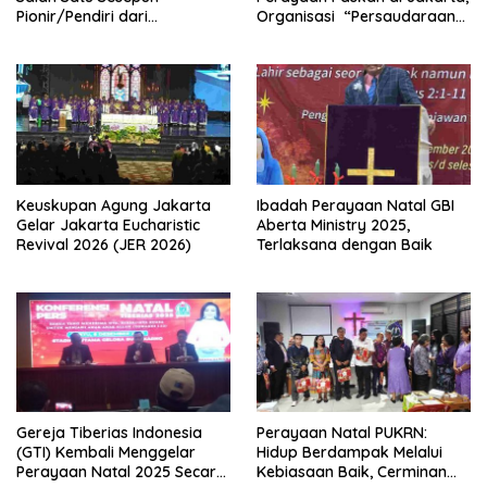
Pionir/Pendiri dari
Organisasi “Persaudaraan
terbentuknya Gereja
Warga Gereja Sumatera
Protestan Soteria di
Utara” (PWGSU) Siap
Indonesia Jemaat Pancaran
Menjadi Wadah
Kasih Allah.
Kebersamaan Lintas
Denominasi untuk
Menghimpun Potensi Warga
Gereja Diaspora untuk
Menjawab Tantangan Sosial
Bangsa
Keuskupan Agung Jakarta
Ibadah Perayaan Natal GBI
Gelar Jakarta Eucharistic
Aberta Ministry 2025,
Revival 2026 (JER 2026)
Terlaksana dengan Baik
Gereja Tiberias Indonesia
Perayaan Natal PUKRN:
(GTI) Kembali Menggelar
Hidup Berdampak Melalui
Perayaan Natal 2025 Secara
Kebiasaan Baik, Cerminan