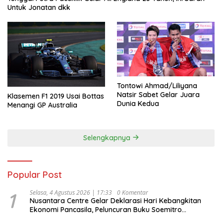
Untuk Jonatan dkk
Tontowi Ahmad/Liliyana
Natsir Sabet Gelar Juara
Klasemen F1 2019 Usai Bottas
Dunia Kedua
Menangi GP Australia
Selengkapnya
Popular Post
1
Selasa, 4 Agustus 2026 | 17:33
0 Komentar
Nusantara Centre Gelar Deklarasi Hari Kebangkitan
Ekonomi Pancasila, Peluncuran Buku Soemitro
Djojohadikusumo Anti Penjajahan (Pergolakan