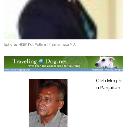
Ephorus HKBP Pdt. Willem TP Simarmata M.A
Oleh:Merphi
n Panjaitan