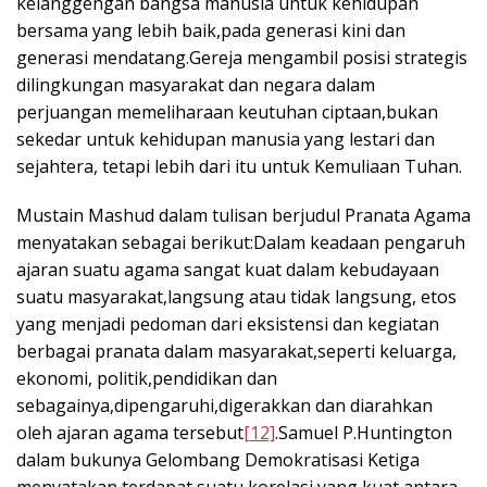
kelanggengan bangsa manusia untuk kehidupan
bersama yang lebih baik,pada generasi kini dan
generasi mendatang.Gereja mengambil posisi strategis
dilingkungan masyarakat dan negara dalam
perjuangan memeliharaan keutuhan ciptaan,bukan
sekedar untuk kehidupan manusia yang lestari dan
sejahtera, tetapi lebih dari itu untuk Kemuliaan Tuhan.
Mustain Mashud dalam tulisan berjudul Pranata Agama
menyatakan sebagai berikut:Dalam keadaan pengaruh
ajaran suatu agama sangat kuat dalam kebudayaan
suatu masyarakat,langsung atau tidak langsung, etos
yang menjadi pedoman dari eksistensi dan kegiatan
berbagai pranata dalam masyarakat,seperti keluarga,
ekonomi, politik,pendidikan dan
sebagainya,dipengaruhi,digerakkan dan diarahkan
oleh ajaran agama tersebut
[12]
.Samuel P.Huntington
dalam bukunya Gelombang Demokratisasi Ketiga
menyatakan terdapat suatu korelasi yang kuat antara