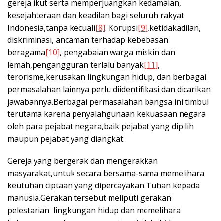
gereja ikut serta memperjuangkan kedamaian,
kesejahteraan dan keadilan bagi seluruh rakyat
Indonesia,tanpa kecuali
[8]
. Korupsi
[9]
,ketidakadilan,
diskriminasi, ancaman terhadap kebebasan
beragama
[10]
, pengabaian warga miskin dan
lemah,pengangguran terlalu banyak
[11]
,
terorisme,kerusakan lingkungan hidup, dan berbagai
permasalahan lainnya perlu diidentifikasi dan dicarikan
jawabannya.Berbagai permasalahan bangsa ini timbul
terutama karena penyalahgunaan kekuasaan negara
oleh para pejabat negara,baik pejabat yang dipilih
maupun pejabat yang diangkat.
Gereja yang bergerak dan mengerakkan
masyarakat,untuk secara bersama-sama memelihara
keutuhan ciptaan yang dipercayakan Tuhan kepada
manusia.Gerakan tersebut meliputi gerakan
pelestarian lingkungan hidup dan memelihara