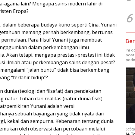
-agama lain? Mengapa sains modern lahir di
isten Eropa?
6
i, dalam beberapa budaya kuno seperti Cina, Yunani
ngetahuan memang pernah berkembang, bertunas
” permulaan. Para filsuf Yunani juga membuat
Ber
mengagumkan dalam perkembangan ilmu
Ini 
 Akan tetapi, mengapa prestasi-prestasi ini tidak
post
pada
si Ilmiah atau perkembangan sains dengan pesat?
engalami “jalan buntu” tidak bisa berkembang
yang “terlahir hidup”?
 dunia (teologi dan filsafat) dan pendekatan
g natur Tuhan dan realitas (natur dunia fisik).
afat/pemikiran Yunani adalah versi
hanya sebuah bayangan yang tidak nyata dari
nggi, kekal dan sempurna. Kebenaran tentang dunia
itemukan oleh observasi dan percobaan melalui
Sabtu
14 T