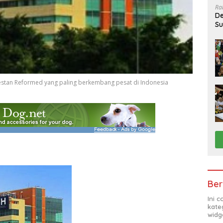
Ra
De
Su
Sa
otestan Reformed yang paling berkembang pesat di Indonesia
Ber
Ini 
kate
widg