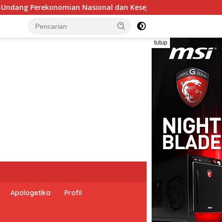
raan Sosial dalam Menata Bangsa Menuju Indonesia Emas 2045”
tutup
Apologetika
Profil