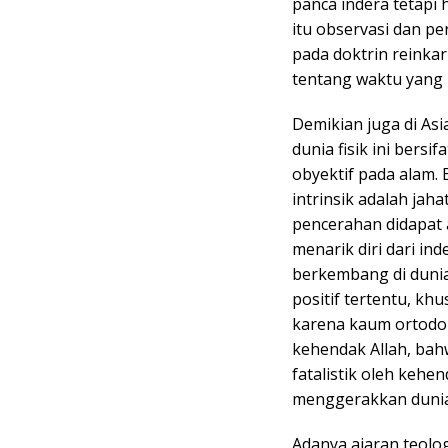
panca indera tetapi 
itu observasi dan pe
pada doktrin reinkar
tentang waktu yang b
Demikian juga di A
dunia fisik ini bersi
obyektif pada alam.
intrinsik adalah jah
pencerahan didapat 
menarik diri dari ind
berkembang di dunia
positif tertentu, k
karena kaum ortodo
kehendak Allah, bah
fatalistik oleh kehe
menggerakkan dunia
Adanya ajaran teolog