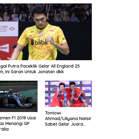
gal Putra Paceklik Gelar All England 25
n, Ini Saran Untuk Jonatan dkk
Tontowi
emen F1 2019 Usai
Ahmad/Liliyana Natsir
as Menangi GP
Sabet Gelar Juara
ralia
Dunia Kedua