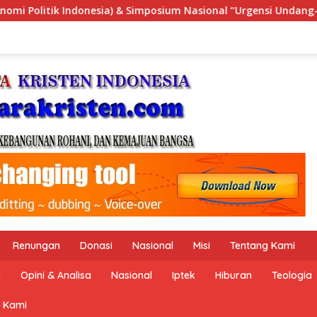
l “Urgensi Undang-Undang Perekonomian Nasional dan Kesejahte
Renungan
Donasi
Nasional
Misi
Tentang Kami
n
Opini & Analisa
Nasional
Iptek
Hiburan
Teologia
 Kami