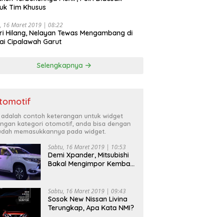
uk Tim Khusus
, 16 Maret 2019 | 08:22
ri Hilang, Nelayan Tewas Mengambang di
ai Cipalawah Garut
Selengkapnya
tomotif
i adalah contoh keterangan untuk widget
ngan kategori otomotif, anda bisa dengan
dah memasukkannya pada widget.
Sabtu, 16 Maret 2019 | 10:53
Demi Xpander, Mitsubishi
Bakal Mengimpor Kembali
Pajero Sport
Sabtu, 16 Maret 2019 | 09:43
Sosok New Nissan Livina
Terungkap, Apa Kata NMI?