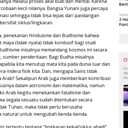
hanya melalui proses akal budi dan mental. Karena
Bent
rcobaan kecil nilainya. Bangsa Yunani juga percaya
nasi sehingga tidak bisa lepas dari pandangan
Sabtu
2 Ha
ersifat siklus/lingkaran.
Pant
sia, penekanan Hinduisme dan Budhisme bahwa
fat maya (tidak nyata) tidak kondusif bagi studi
 Budhisme misalnya memandang kosmos ini secara
at, sumber penderitaan. Bagi Budha misalnya
O
apabila kita menutup mata kita pada dunia luar dan
In
era-indera fisik kita. Dan, mengapa Sains tidak
de
 Arab? Sekalipun Arab juga memberikan kontribusi
mu
hususnya dalam astronomi dan matematika, namun
ks Arab begitu menekankan fatalisme dan
wa segala sesuatu sudah ditentukan secara
ndak Tuhan, maka tidak perlu berusaha
 natural untuk mengubah benda-benda.
is tertentu tentang “lingkaran kekal/siklus abadi”