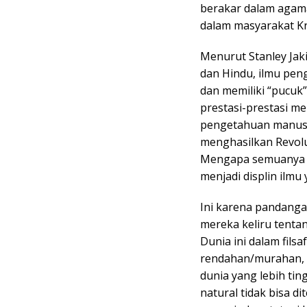
berakar dalam agama
dalam masyarakat Kr
Menurut Stanley Jak
dan Hindu, ilmu pe
dan memiliki “pucuk
prestasi-prestasi 
pengetahuan manusia.
menghasilkan Revolu
Mengapa semuanya m
menjadi displin ilmu 
Ini karena pandangan
mereka keliru tentan
Dunia ini dalam fils
rendahan/murahan, 
dunia yang lebih ti
natural tidak bisa d