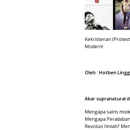
Kekristenan (Protes
Modern!
Oleh: Hotben Lingg
Akar supranatural d
Mengapa sains moder
Mengapa Peradaban R
Revolusi Ilmiah? Me