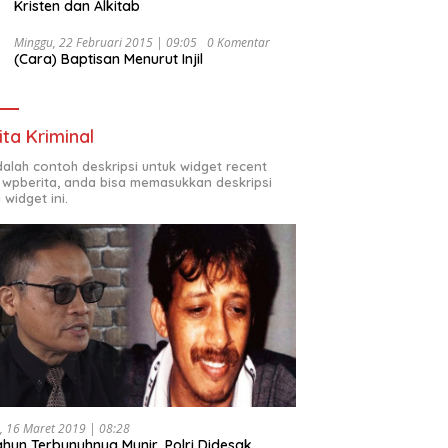
Kristen dan Alkitab
Minggu, 22 Februari 2015 | 09:05
0 Komentar
(Cara) Baptisan Menurut Injil
ita Kriminal
adalah contoh deskripsi untuk widget recent
 wpberita, anda bisa memasukkan deskripsi
 widget ini.
, 16 Maret 2019 | 08:28
ahun Terbunuhnya Munir, Polri Didesak