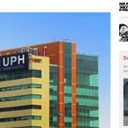
B
In
an