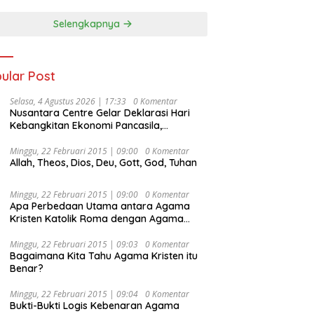
Selengkapnya
ular Post
Selasa, 4 Agustus 2026 | 17:33
0 Komentar
Nusantara Centre Gelar Deklarasi Hari
Kebangkitan Ekonomi Pancasila,
Peluncuran Buku Soemitro
Djojohadikusumo Anti Penjajahan
Minggu, 22 Februari 2015 | 09:00
0 Komentar
Allah, Theos, Dios, Deu, Gott, God, Tuhan
(Pergolakan Ekonomi Politik Indonesia) &
Simposium Nasional “Urgensi Undang-
Undang Perekonomian Nasional dan
Minggu, 22 Februari 2015 | 09:00
0 Komentar
Kesejahteraan Sosial dalam Menata
Apa Perbedaan Utama antara Agama
Bangsa Menuju Indonesia Emas 2045”,
Kristen Katolik Roma dengan Agama
Kristen Protestan?
Minggu, 22 Februari 2015 | 09:03
0 Komentar
Bagaimana Kita Tahu Agama Kristen itu
Benar?
Minggu, 22 Februari 2015 | 09:04
0 Komentar
Bukti-Bukti Logis Kebenaran Agama