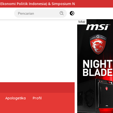
sium Nasional “Urgensi Undang-Undang Perekonomian Nasional d
tutup
Apologetika
Profil