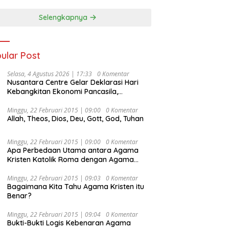
Selengkapnya
ular Post
Selasa, 4 Agustus 2026 | 17:33
0 Komentar
Nusantara Centre Gelar Deklarasi Hari
Kebangkitan Ekonomi Pancasila,
Peluncuran Buku Soemitro
Djojohadikusumo Anti Penjajahan
Minggu, 22 Februari 2015 | 09:00
0 Komentar
Allah, Theos, Dios, Deu, Gott, God, Tuhan
(Pergolakan Ekonomi Politik Indonesia) &
Simposium Nasional “Urgensi Undang-
Undang Perekonomian Nasional dan
Minggu, 22 Februari 2015 | 09:00
0 Komentar
Kesejahteraan Sosial dalam Menata
Apa Perbedaan Utama antara Agama
Bangsa Menuju Indonesia Emas 2045”,
Kristen Katolik Roma dengan Agama
Kristen Protestan?
Minggu, 22 Februari 2015 | 09:03
0 Komentar
Bagaimana Kita Tahu Agama Kristen itu
Benar?
Minggu, 22 Februari 2015 | 09:04
0 Komentar
Bukti-Bukti Logis Kebenaran Agama