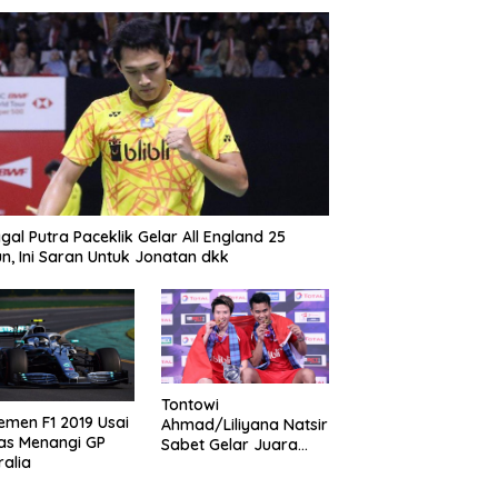
gal Putra Paceklik Gelar All England 25
n, Ini Saran Untuk Jonatan dkk
Tontowi
emen F1 2019 Usai
Ahmad/Liliyana Natsir
as Menangi GP
Sabet Gelar Juara
ralia
Dunia Kedua