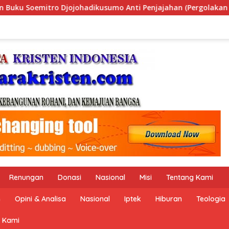
i Penjajahan (Pergolakan Ekonomi Politik Indonesia) & Simpo
Renungan
Donasi
Nasional
Misi
Tentang Kami
n
Opini & Analisa
Nasional
Iptek
Hiburan
Teologia
 Kami