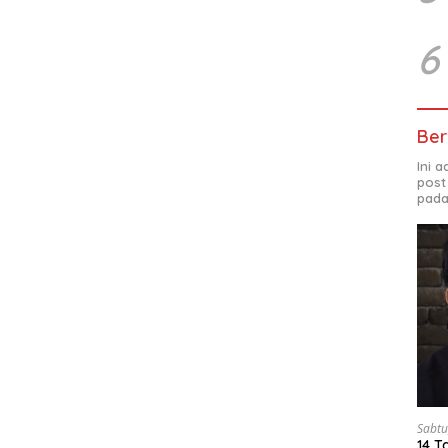
6
Ber
Ini 
post
pada
Sabtu
14 T