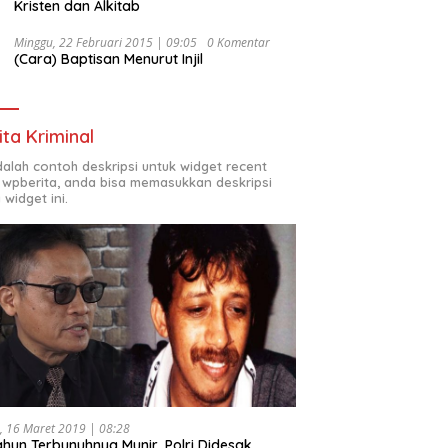
Kristen dan Alkitab
Minggu, 22 Februari 2015 | 09:05
0 Komentar
(Cara) Baptisan Menurut Injil
ita Kriminal
adalah contoh deskripsi untuk widget recent
 wpberita, anda bisa memasukkan deskripsi
 widget ini.
, 16 Maret 2019 | 08:28
ahun Terbunuhnya Munir, Polri Didesak