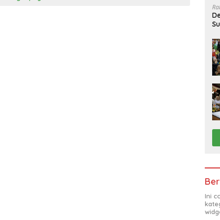
Ra
De
Su
Sa
Ber
Ini 
kate
widg