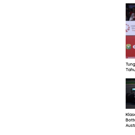
Tung
Tahu
Klas
Bott
Aust