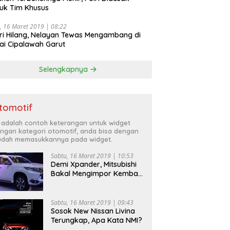
uk Tim Khusus
, 16 Maret 2019 | 08:22
ri Hilang, Nelayan Tewas Mengambang di
ai Cipalawah Garut
Selengkapnya
tomotif
i adalah contoh keterangan untuk widget
ngan kategori otomotif, anda bisa dengan
dah memasukkannya pada widget.
Sabtu, 16 Maret 2019 | 10:53
Demi Xpander, Mitsubishi
Bakal Mengimpor Kembali
Pajero Sport
Sabtu, 16 Maret 2019 | 09:43
Sosok New Nissan Livina
Terungkap, Apa Kata NMI?