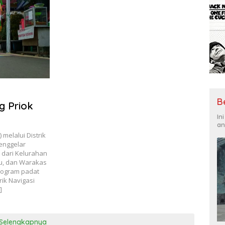
B
g Priok
In
an
melalui Distrik
menggelar
 dari Kelurahan
u, dan Warakas
“Program padat
rik Navigasi
]
Selengkapnya