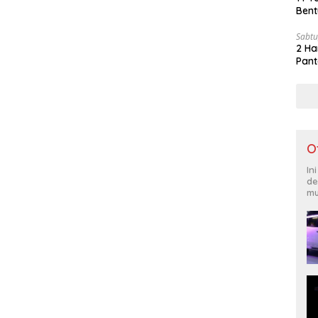
Bent
Sabtu
2 Ha
Pant
O
In
de
mu