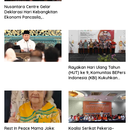
Perdagangan Orang di Era
Nusantara Centre Gelar
Digital
Deklarasi Hari Kebangkitan
Ekonomi Pancasila,
Peluncuran Buku Soemitro
Djojohadikusumo Anti
Penjajahan (Pergolakan
Ekonomi Politik Indonesia) &
Simposium Nasional “Urgensi
Undang-Undang
Perekonomian Nasional dan
Kesejahteraan Sosial dalam
Menata Bangsa Menuju
Rayakan Hari Ulang Tahun
Indonesia Emas 2045”,
(HUT) ke 9, Komunitas BEPers
Indonesia (KBI) Kukuhkan
Pengurus Hasil Musyawarah
Nasional (Munas) Pertama,
Tema: “Penguatan dan
Pengembangan Organisasi
KBI yang Berbasis Riset di
seluruh Indonesia dan
Mancanegara”.
Rest In Peace Mama Joke:
Koalisi Serikat Pekerja–