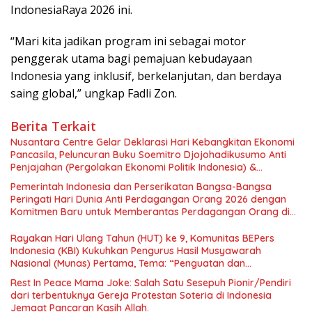
IndonesiaRaya 2026 ini.
“Mari kita jadikan program ini sebagai motor
penggerak utama bagi pemajuan kebudayaan
Indonesia yang inklusif, berkelanjutan, dan berdaya
saing global,” ungkap Fadli Zon.
Berita Terkait
Nusantara Centre Gelar Deklarasi Hari Kebangkitan Ekonomi
Pancasila, Peluncuran Buku Soemitro Djojohadikusumo Anti
Penjajahan (Pergolakan Ekonomi Politik Indonesia) &
Simposium Nasional “Urgensi Undang-Undang Perekonomian
Pemerintah Indonesia dan Perserikatan Bangsa-Bangsa
Nasional dan Kesejahteraan Sosial dalam Menata Bangsa
Peringati Hari Dunia Anti Perdagangan Orang 2026 dengan
Menuju Indonesia Emas 2045”,
Komitmen Baru untuk Memberantas Perdagangan Orang di
Era Digital
Rayakan Hari Ulang Tahun (HUT) ke 9, Komunitas BEPers
Indonesia (KBI) Kukuhkan Pengurus Hasil Musyawarah
Nasional (Munas) Pertama, Tema: “Penguatan dan
Pengembangan Organisasi KBI yang Berbasis Riset di seluruh
Rest In Peace Mama Joke: Salah Satu Sesepuh Pionir/Pendiri
Indonesia dan Mancanegara”.
dari terbentuknya Gereja Protestan Soteria di Indonesia
Jemaat Pancaran Kasih Allah.