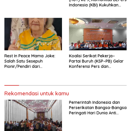
Indonesia (KBI) Kukuhkan
Pengurus Hasil Musyawarah
Nasional (Munas) Pertama,
Tema: “Penguatan dan
Pengembangan Organisasi
KBI yang Berbasis Riset di
seluruh Indonesia dan
Mancanegara”.
Rest In Peace Mama Joke:
Koalisi Serikat Pekerja–
Salah Satu Sesepuh
Partai Buruh (KSP–PB) Gelar
Pionir/Pendiri dari
Konferensi Pers dan
terbentuknya Gereja
Sarasehan: Menuntaskan
Protestan Soteria di
Perjuangan Koalisi Serikat
Indonesia Jemaat Pancaran
Pekerja–Partai Buruh untuk
Kasih Allah.
RUU Ketenagakerjaan Baru.
Rekomendasi untuk kamu
Pemerintah Indonesia dan
Perserikatan Bangsa-Bangsa
Peringati Hari Dunia Anti
Perdagangan Orang 2026
dengan Komitmen Baru
untuk Memberantas