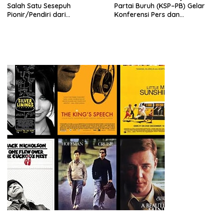
Salah Satu Sesepuh
Partai Buruh (KSP–PB) Gelar
Pionir/Pendiri dari
Konferensi Pers dan
terbentuknya Gereja
Sarasehan: Menuntaskan
Protestan Soteria di
Perjuangan Koalisi Serikat
Indonesia Jemaat Pancaran
Pekerja–Partai Buruh untuk
Kasih Allah.
RUU Ketenagakerjaan Baru.