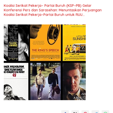
Koalisi Serikat Pekerja– Partai Buruh (KSP–PB) Gelar
Konferensi Pers dan Sarasehan: Menuntaskan Perjuangan
Koalisi Serikat Pekerja–Partai Buruh untuk RUU
Ketenagakerjaan Baru.