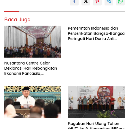
Baca Juga
Pemerintah Indonesia dan
Perserikatan Bangsa-Bangsa
Peringati Hari Dunia Anti
Perdagangan Orang 2026
dengan Komitmen Baru
untuk Memberantas
Perdagangan Orang di Era
Nusantara Centre Gelar
Digital
Deklarasi Hari Kebangkitan
Ekonomi Pancasila,
Peluncuran Buku Soemitro
Djojohadikusumo Anti
Penjajahan (Pergolakan
Ekonomi Politik Indonesia) &
Simposium Nasional “Urgensi
Undang-Undang
Perekonomian Nasional dan
Kesejahteraan Sosial dalam
Menata Bangsa Menuju
Rayakan Hari Ulang Tahun
Indonesia Emas 2045”,
(HUT) ke 9, Komunitas BEPers