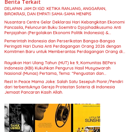
Berita Terkait
DELAPAN JAM DI IGD: KETIKA RANJANG, ANGGARAN,
BIROKRASI, DAN EMPATI SAMA-SAMA MENIPIS
Nusantara Centre Gelar Deklarasi Hari Kebangkitan Ekonomi
Pancasila, Peluncuran Buku Soemitro Djojohadikusumo Anti
Penjajahan (Pergolakan Ekonomi Politik Indonesia) &
Simposium Nasional “Urgensi Undang-Undang Perekonomian
Pemerintah Indonesia dan Perserikatan Bangsa-Bangsa
Nasional dan Kesejahteraan Sosial dalam Menata Bangsa
Peringati Hari Dunia Anti Perdagangan Orang 2026 dengan
Menuju Indonesia Emas 2045”,
Komitmen Baru untuk Memberantas Perdagangan Orang di
Era Digital
Rayakan Hari Ulang Tahun (HUT) ke 9, Komunitas BEPers
Indonesia (KBI) Kukuhkan Pengurus Hasil Musyawarah
Nasional (Munas) Pertama, Tema: “Penguatan dan
Pengembangan Organisasi KBI yang Berbasis Riset di seluruh
Rest In Peace Mama Joke: Salah Satu Sesepuh Pionir/Pendiri
Indonesia dan Mancanegara”.
dari terbentuknya Gereja Protestan Soteria di Indonesia
Jemaat Pancaran Kasih Allah.