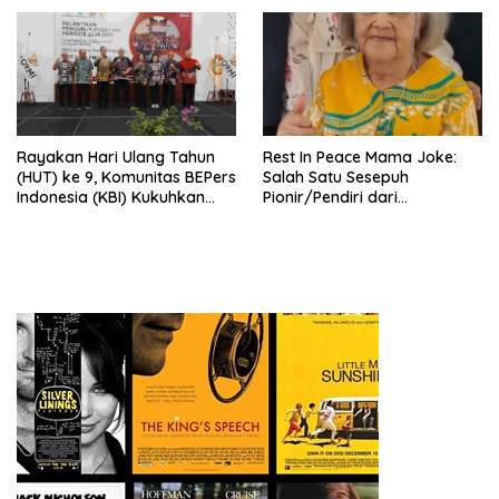
Rayakan Hari Ulang Tahun
Rest In Peace Mama Joke:
(HUT) ke 9, Komunitas BEPers
Salah Satu Sesepuh
Indonesia (KBI) Kukuhkan
Pionir/Pendiri dari
Pengurus Hasil Musyawarah
terbentuknya Gereja
Nasional (Munas) Pertama,
Protestan Soteria di
Tema: “Penguatan dan
Indonesia Jemaat Pancaran
Pengembangan Organisasi
Kasih Allah.
KBI yang Berbasis Riset di
seluruh Indonesia dan
Mancanegara”.