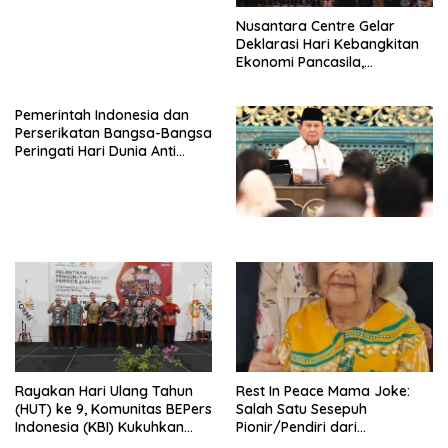
Nusantara Centre Gelar
Deklarasi Hari Kebangkitan
Ekonomi Pancasila,
Peluncuran Buku Soemitro
Djojohadikusumo Anti
Pemerintah Indonesia dan
Penjajahan (Pergolakan
Perserikatan Bangsa-Bangsa
Ekonomi Politik Indonesia) &
Peringati Hari Dunia Anti
Simposium Nasional “Urgensi
Perdagangan Orang 2026
Undang-Undang
dengan Komitmen Baru
Perekonomian Nasional dan
untuk Memberantas
Kesejahteraan Sosial dalam
Perdagangan Orang di Era
Menata Bangsa Menuju
Digital
Indonesia Emas 2045”,
Rayakan Hari Ulang Tahun
Rest In Peace Mama Joke:
(HUT) ke 9, Komunitas BEPers
Salah Satu Sesepuh
Indonesia (KBI) Kukuhkan
Pionir/Pendiri dari
Pengurus Hasil Musyawarah
terbentuknya Gereja