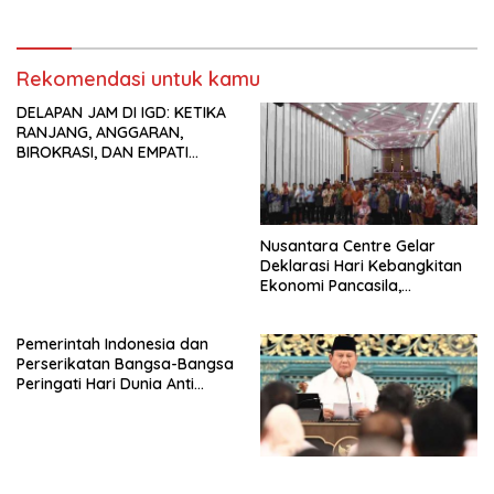
Nasional (Munas) Pertama,
Protestan Soteria di
Tema: “Penguatan dan
Indonesia Jemaat Pancaran
Pengembangan Organisasi
Kasih Allah.
KBI yang Berbasis Riset di
Rekomendasi untuk kamu
seluruh Indonesia dan
DELAPAN JAM DI IGD: KETIKA
Mancanegara”.
RANJANG, ANGGARAN,
BIROKRASI, DAN EMPATI
SAMA-SAMA MENIPIS
Nusantara Centre Gelar
Deklarasi Hari Kebangkitan
Ekonomi Pancasila,
Peluncuran Buku Soemitro
Djojohadikusumo Anti
Pemerintah Indonesia dan
Penjajahan (Pergolakan
Perserikatan Bangsa-Bangsa
Ekonomi Politik Indonesia) &
Peringati Hari Dunia Anti
Simposium Nasional “Urgensi
Perdagangan Orang 2026
Undang-Undang
dengan Komitmen Baru
Perekonomian Nasional dan
untuk Memberantas
Kesejahteraan Sosial dalam
Perdagangan Orang di Era
Menata Bangsa Menuju
Digital
Indonesia Emas 2045”,