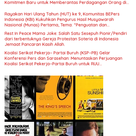
Komitmen Baru untuk Memberantas Perdagangan Orang di
Era Digital
Rayakan Hari Ulang Tahun (HUT) ke 9, Komunitas BEPers
Indonesia (KBI) Kukuhkan Pengurus Hasil Musyawarah
Nasional (Munas) Pertama, Tema: “Penguatan dan
Pengembangan Organisasi KBI yang Berbasis Riset di seluruh
Rest In Peace Mama Joke: Salah Satu Sesepuh Pionir/Pendiri
Indonesia dan Mancanegara”.
dari terbentuknya Gereja Protestan Soteria di Indonesia
Jemaat Pancaran Kasih Allah.
Koalisi Serikat Pekerja– Partai Buruh (KSP–PB) Gelar
Konferensi Pers dan Sarasehan: Menuntaskan Perjuangan
Koalisi Serikat Pekerja–Partai Buruh untuk RUU
Ketenagakerjaan Baru.