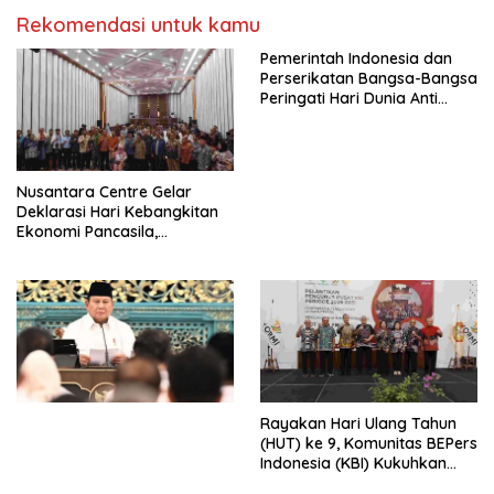
Kasih Allah.
RUU Ketenagakerjaan Baru.
Rekomendasi untuk kamu
Pemerintah Indonesia dan
Perserikatan Bangsa-Bangsa
Peringati Hari Dunia Anti
Perdagangan Orang 2026
dengan Komitmen Baru
untuk Memberantas
Perdagangan Orang di Era
Nusantara Centre Gelar
Digital
Deklarasi Hari Kebangkitan
Ekonomi Pancasila,
Peluncuran Buku Soemitro
Djojohadikusumo Anti
Penjajahan (Pergolakan
Ekonomi Politik Indonesia) &
Simposium Nasional “Urgensi
Undang-Undang
Perekonomian Nasional dan
Kesejahteraan Sosial dalam
Menata Bangsa Menuju
Rayakan Hari Ulang Tahun
Indonesia Emas 2045”,
(HUT) ke 9, Komunitas BEPers
Indonesia (KBI) Kukuhkan
Pengurus Hasil Musyawarah