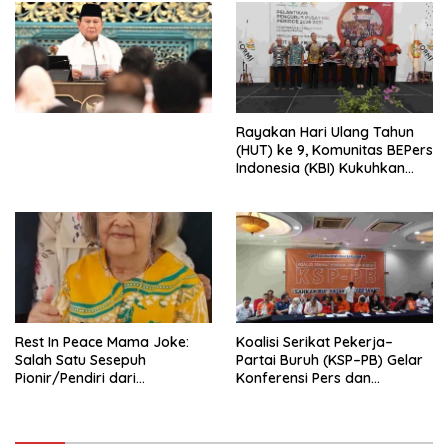
Penjajahan (Pergolakan
Ekonomi Politik Indonesia) &
Simposium Nasional “Urgensi
Undang-Undang
Perekonomian Nasional dan
Kesejahteraan Sosial dalam
Menata Bangsa Menuju
Rayakan Hari Ulang Tahun
Indonesia Emas 2045”,
(HUT) ke 9, Komunitas BEPers
Indonesia (KBI) Kukuhkan
Pengurus Hasil Musyawarah
Nasional (Munas) Pertama,
Tema: “Penguatan dan
Pengembangan Organisasi
KBI yang Berbasis Riset di
seluruh Indonesia dan
Mancanegara”.
Rest In Peace Mama Joke:
Koalisi Serikat Pekerja–
Salah Satu Sesepuh
Partai Buruh (KSP–PB) Gelar
Pionir/Pendiri dari
Konferensi Pers dan
terbentuknya Gereja
Sarasehan: Menuntaskan
Protestan Soteria di
Perjuangan Koalisi Serikat
Indonesia Jemaat Pancaran
Pekerja–Partai Buruh untuk