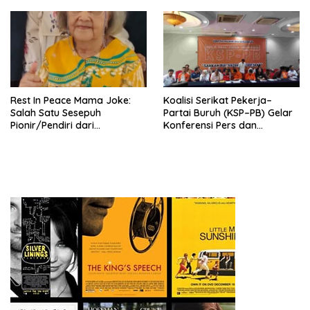
Nasional (Munas) Pertama,
Tema: “Penguatan dan
Pengembangan Organisasi
KBI yang Berbasis Riset di
seluruh Indonesia dan
Mancanegara”.
Rest In Peace Mama Joke:
Koalisi Serikat Pekerja–
Salah Satu Sesepuh
Partai Buruh (KSP–PB) Gelar
Pionir/Pendiri dari
Konferensi Pers dan
terbentuknya Gereja
Sarasehan: Menuntaskan
Protestan Soteria di
Perjuangan Koalisi Serikat
Indonesia Jemaat Pancaran
Pekerja–Partai Buruh untuk
Kasih Allah.
RUU Ketenagakerjaan Baru.