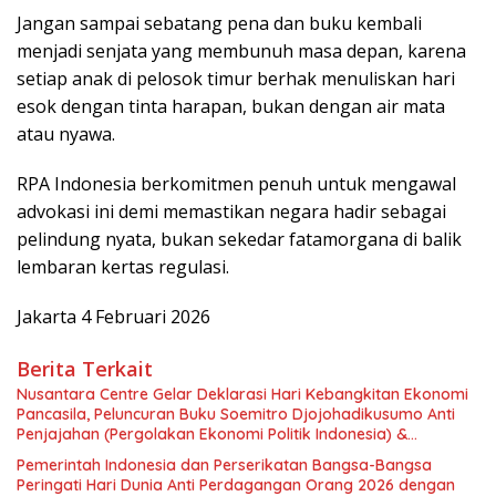
Jangan sampai sebatang pena dan buku kembali
menjadi senjata yang membunuh masa depan, karena
setiap anak di pelosok timur berhak menuliskan hari
esok dengan tinta harapan, bukan dengan air mata
atau nyawa.
RPA Indonesia berkomitmen penuh untuk mengawal
advokasi ini demi memastikan negara hadir sebagai
pelindung nyata, bukan sekedar fatamorgana di balik
lembaran kertas regulasi.
Jakarta 4 Februari 2026
Berita Terkait
Nusantara Centre Gelar Deklarasi Hari Kebangkitan Ekonomi
Pancasila, Peluncuran Buku Soemitro Djojohadikusumo Anti
Penjajahan (Pergolakan Ekonomi Politik Indonesia) &
Simposium Nasional “Urgensi Undang-Undang Perekonomian
Pemerintah Indonesia dan Perserikatan Bangsa-Bangsa
Nasional dan Kesejahteraan Sosial dalam Menata Bangsa
Peringati Hari Dunia Anti Perdagangan Orang 2026 dengan
Menuju Indonesia Emas 2045”,