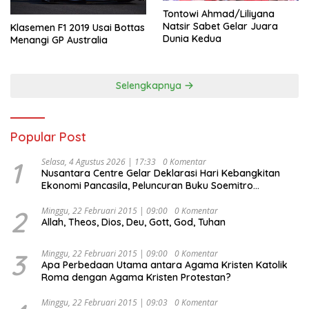
Tontowi Ahmad/Liliyana
Natsir Sabet Gelar Juara
Klasemen F1 2019 Usai Bottas
Dunia Kedua
Menangi GP Australia
Selengkapnya
Popular Post
1
Selasa, 4 Agustus 2026 | 17:33
0 Komentar
Nusantara Centre Gelar Deklarasi Hari Kebangkitan
Ekonomi Pancasila, Peluncuran Buku Soemitro
Djojohadikusumo Anti Penjajahan (Pergolakan
Ekonomi Politik Indonesia) & Simposium Nasional
2
Minggu, 22 Februari 2015 | 09:00
0 Komentar
Allah, Theos, Dios, Deu, Gott, God, Tuhan
“Urgensi Undang-Undang Perekonomian Nasional dan
Kesejahteraan Sosial dalam Menata Bangsa Menuju
Indonesia Emas 2045”,
3
Minggu, 22 Februari 2015 | 09:00
0 Komentar
Apa Perbedaan Utama antara Agama Kristen Katolik
Roma dengan Agama Kristen Protestan?
Minggu, 22 Februari 2015 | 09:03
0 Komentar