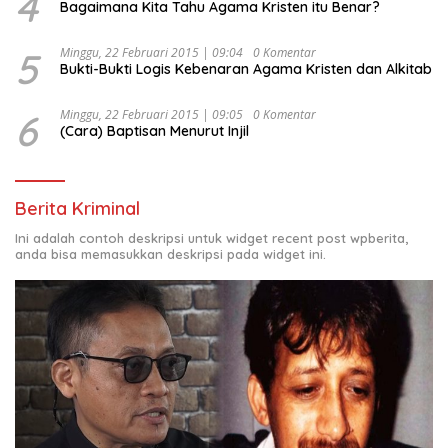
4
Bagaimana Kita Tahu Agama Kristen itu Benar?
5
Minggu, 22 Februari 2015 | 09:04
0 Komentar
Bukti-Bukti Logis Kebenaran Agama Kristen dan Alkitab
6
Minggu, 22 Februari 2015 | 09:05
0 Komentar
(Cara) Baptisan Menurut Injil
Berita Kriminal
Ini adalah contoh deskripsi untuk widget recent post wpberita,
anda bisa memasukkan deskripsi pada widget ini.