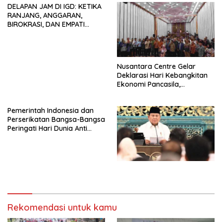
DELAPAN JAM DI IGD: KETIKA
Siapapun
RANJANG, ANGGARAN,
BIROKRASI, DAN EMPATI
SAMA-SAMA MENIPIS
Nusantara Centre Gelar
Deklarasi Hari Kebangkitan
Ekonomi Pancasila,
Peluncuran Buku Soemitro
Djojohadikusumo Anti
Pemerintah Indonesia dan
Penjajahan (Pergolakan
Perserikatan Bangsa-Bangsa
Ekonomi Politik Indonesia) &
Peringati Hari Dunia Anti
Simposium Nasional “Urgensi
Perdagangan Orang 2026
Undang-Undang
dengan Komitmen Baru
Perekonomian Nasional dan
untuk Memberantas
Kesejahteraan Sosial dalam
Perdagangan Orang di Era
Menata Bangsa Menuju
Digital
Indonesia Emas 2045”,
Rekomendasi untuk kamu