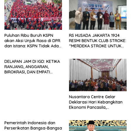
Puluhan Ribu Buruh KSPN
RS HUSADA JAKARTA 1924
akan Aksi Unjuk Rasa di DPR
RESMI BENTUK CLUB STROKE:
dan Istana: KSPN Tidak Ada
“MERDEKA STROKE UNTUK
Tendensi Kepentingan Politik
HIDUP LEBIH BERMAKNA”
dan Tidak Dikooptasi oleh
DELAPAN JAM DI IGD: KETIKA
Siapapun
RANJANG, ANGGARAN,
BIROKRASI, DAN EMPATI
SAMA-SAMA MENIPIS
Nusantara Centre Gelar
Deklarasi Hari Kebangkitan
Ekonomi Pancasila,
Peluncuran Buku Soemitro
Djojohadikusumo Anti
Pemerintah Indonesia dan
Penjajahan (Pergolakan
Perserikatan Bangsa-Bangsa
Ekonomi Politik Indonesia) &