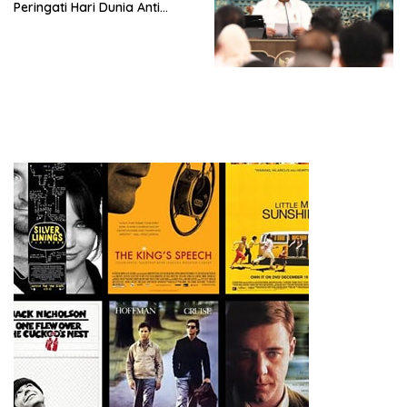
Peringati Hari Dunia Anti
Simposium Nasional “Urgensi
Perdagangan Orang 2026
Undang-Undang
dengan Komitmen Baru
Perekonomian Nasional dan
untuk Memberantas
Kesejahteraan Sosial dalam
Perdagangan Orang di Era
Menata Bangsa Menuju
Digital
Indonesia Emas 2045”,