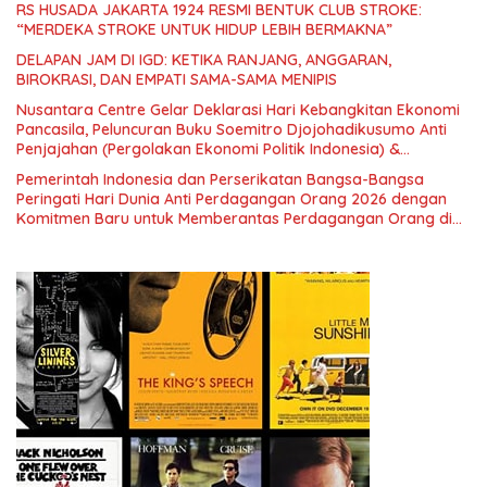
RS HUSADA JAKARTA 1924 RESMI BENTUK CLUB STROKE:
“MERDEKA STROKE UNTUK HIDUP LEBIH BERMAKNA”
DELAPAN JAM DI IGD: KETIKA RANJANG, ANGGARAN,
BIROKRASI, DAN EMPATI SAMA-SAMA MENIPIS
Nusantara Centre Gelar Deklarasi Hari Kebangkitan Ekonomi
Pancasila, Peluncuran Buku Soemitro Djojohadikusumo Anti
Penjajahan (Pergolakan Ekonomi Politik Indonesia) &
Simposium Nasional “Urgensi Undang-Undang Perekonomian
Pemerintah Indonesia dan Perserikatan Bangsa-Bangsa
Nasional dan Kesejahteraan Sosial dalam Menata Bangsa
Peringati Hari Dunia Anti Perdagangan Orang 2026 dengan
Menuju Indonesia Emas 2045”,
Komitmen Baru untuk Memberantas Perdagangan Orang di
Era Digital