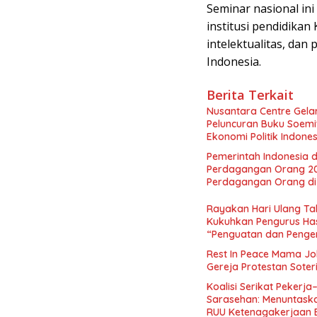
Seminar nasional i
institusi pendidikan
intelektualitas, dan
Indonesia.
Berita Terkait
Nusantara Centre Gelar
Peluncuran Buku Soemi
Ekonomi Politik Indon
Perekonomian Nasional
Pemerintah Indonesia d
Indonesia Emas 2045”,
Perdagangan Orang 2
Perdagangan Orang di 
Rayakan Hari Ulang Tah
Kukuhkan Pengurus Has
“Penguatan dan Pengem
Indonesia dan Mancane
Rest In Peace Mama Jok
Gereja Protestan Soter
Koalisi Serikat Pekerja
Sarasehan: Menuntaskan
RUU Ketenagakerjaan 