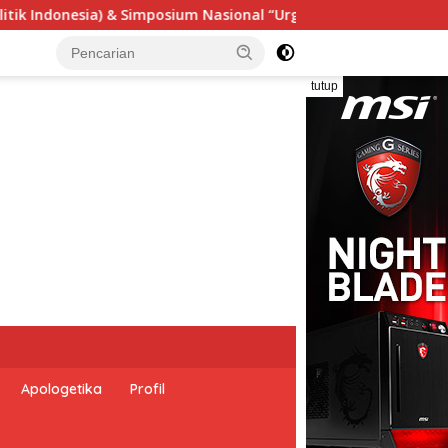
ensi Undang-Undang Perekonomian Nasional dan Kesejahteraan S
tutup
Apologetika
Profil