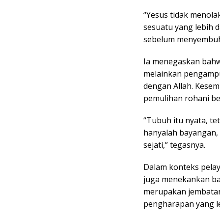
“Yesus tidak menolak
sesuatu yang lebih 
sebelum menyembuhk
Ia menegaskan bahwa
melainkan pengamp
dengan Allah. Kesem
pemulihan rohani ber
“Tubuh itu nyata, te
hanyalah bayangan, 
sejati,” tegasnya.
Dalam konteks pelay
juga menekankan bah
merupakan jembata
pengharapan yang leb