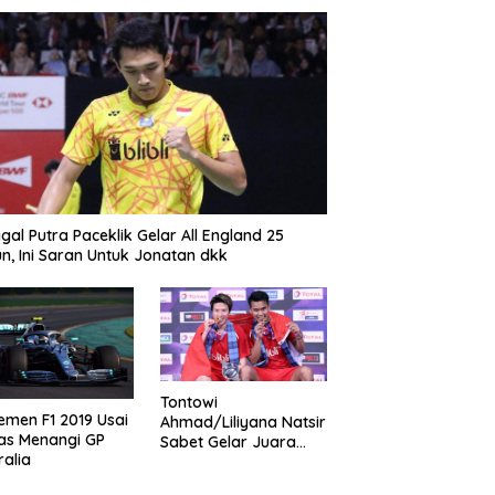
gal Putra Paceklik Gelar All England 25
n, Ini Saran Untuk Jonatan dkk
Tontowi
emen F1 2019 Usai
Ahmad/Liliyana Natsir
as Menangi GP
Sabet Gelar Juara
ralia
Dunia Kedua