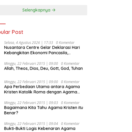
Selengkapnya
ular Post
Selasa, 4 Agustus 2026 | 17:33
0 Komentar
Nusantara Centre Gelar Deklarasi Hari
Kebangkitan Ekonomi Pancasila,
Peluncuran Buku Soemitro
Djojohadikusumo Anti Penjajahan
Minggu, 22 Februari 2015 | 09:00
0 Komentar
Allah, Theos, Dios, Deu, Gott, God, Tuhan
(Pergolakan Ekonomi Politik Indonesia) &
Simposium Nasional “Urgensi Undang-
Undang Perekonomian Nasional dan
Minggu, 22 Februari 2015 | 09:00
0 Komentar
Kesejahteraan Sosial dalam Menata
Apa Perbedaan Utama antara Agama
Bangsa Menuju Indonesia Emas 2045”,
Kristen Katolik Roma dengan Agama
Kristen Protestan?
Minggu, 22 Februari 2015 | 09:03
0 Komentar
Bagaimana Kita Tahu Agama Kristen itu
Benar?
Minggu, 22 Februari 2015 | 09:04
0 Komentar
Bukti-Bukti Logis Kebenaran Agama