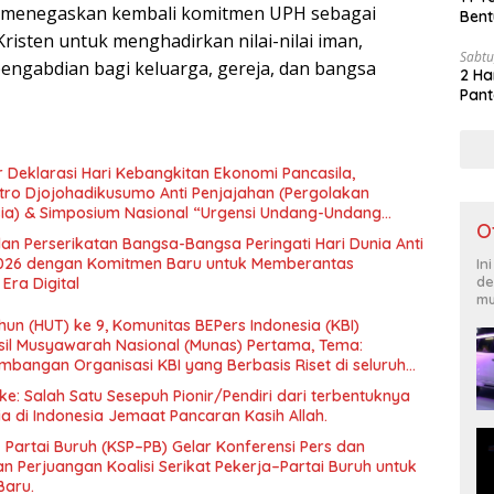
ni menegaskan kembali komitmen UPH sebagai
Bent
 Kristen untuk menghadirkan nilai-nilai iman,
Sabtu
 pengabdian bagi keluarga, gereja, dan bangsa
2 Ha
Pant
 Deklarasi Hari Kebangkitan Ekonomi Pancasila,
tro Djojohadikusumo Anti Penjajahan (Pergolakan
esia) & Simposium Nasional “Urgensi Undang-Undang
O
 dan Kesejahteraan Sosial dalam Menata Bangsa Menuju
an Perserikatan Bangsa-Bangsa Peringati Hari Dunia Anti
026 dengan Komitmen Baru untuk Memberantas
In
de
Era Digital
mu
un (HUT) ke 9, Komunitas BEPers Indonesia (KBI)
il Musyawarah Nasional (Munas) Pertama, Tema:
bangan Organisasi KBI yang Berbasis Riset di seluruh
gara”.
e: Salah Satu Sesepuh Pionir/Pendiri dari terbentuknya
ia di Indonesia Jemaat Pancaran Kasih Allah.
– Partai Buruh (KSP–PB) Gelar Konferensi Pers dan
 Perjuangan Koalisi Serikat Pekerja–Partai Buruh untuk
Baru.