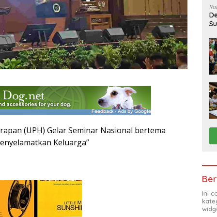
Ra
De
Su
Sa
Harapan (UPH) Gelar Seminar Nasional bertema
Menyelamatkan Keluarga”
Ber
Ini 
kate
widg