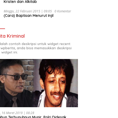
Kristen dan Alkitab
Minggu, 22 Februari 2015 | 09:05
0 Komentar
(Cara) Baptisan Menurut Injil
ita Kriminal
adalah contoh deskripsi untuk widget recent
 wpberita, anda bisa memasukkan deskripsi
 widget ini.
, 16 Maret 2019 | 08:28
ahun Terbunuhnya Munir, Polri Didesak