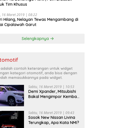
uk Tim Khusus
, 16 Maret 2019 | 08:22
ri Hilang, Nelayan Tewas Mengambang di
ai Cipalawah Garut
Selengkapnya
tomotif
i adalah contoh keterangan untuk widget
ngan kategori otomotif, anda bisa dengan
dah memasukkannya pada widget.
Sabtu, 16 Maret 2019 | 10:53
Demi Xpander, Mitsubishi
Bakal Mengimpor Kembali
Pajero Sport
Sabtu, 16 Maret 2019 | 09:43
Sosok New Nissan Livina
Terungkap, Apa Kata NMI?