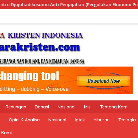
olakan Ekonomi Politik Indonesia) & Simposium Nasional “Urg
Renungan
Donasi
Nasional
Misi
Tentang Kami
n
Opini & Analisa
Nasional
Iptek
Hiburan
Teologia
 Kami