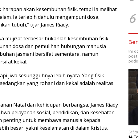
 harapan akan kesembuhan fisik, tetapi Ia melihat
6
dalam. Ia terlebih dahulu mengampuni dosa,
an tubuh,” ujar James Riady.
 mujizat terbesar bukanlah kesembuhan fisik,
Ber
unan dosa dan pemulihan hubungan manusia
Ini 
buhan jasmani bersifat sementara, namun
post
sifat kekal.
pada
tapi jiwa sesungguhnya lebih nyata. Yang fisik
sedangkan yang rohani dan kekal adalah realitas
anan Natal dan kehidupan berbangsa, James Riady
wa pelayanan sosial, pendidikan, dan kesehatan
n penting untuk membawa manusia kepada
ih besar, yakni keselamatan di dalam Kristus.
Sabtu
14 T