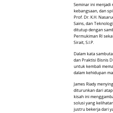
Seminar ini menjadi 
kebangsaan, dan spi
Prof. Dr. K.H. Nasar
Sains, dan Teknologi 
ditutup dengan sam
Permukiman RI sekal
Sirait, S.I.P.
Dalam kata sambutan
dan Praktisi Bisnis 
untuk kembali mema
dalam kehidupan man
James Riady menying
diturunkan dari ata
kisah ini menggamba
solusi yang kelihata
justru bekerja dari y