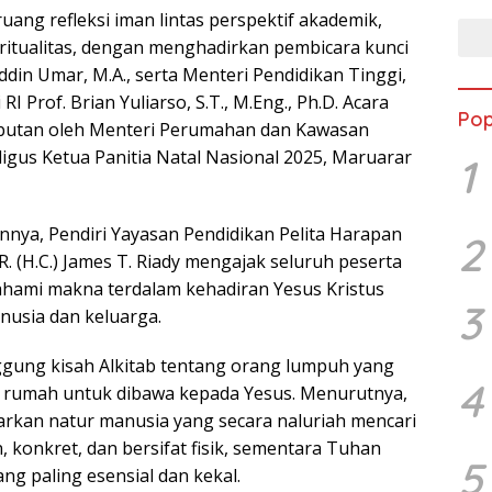
ruang refleksi iman lintas perspektif akademik,
ritualitas, dengan menghadirkan pembicara kunci
uddin Umar, M.A., serta Menteri Pendidikan Tinggi,
RI Prof. Brian Yuliarso, S.T., M.Eng., Ph.D. Acara
Pop
butan oleh Menteri Perumahan dan Kawasan
igus Ketua Panitia Natal Nasional 2025, Maruarar
1
nya, Pendiri Yayasan Pendidikan Pelita Harapan
2
DR. (H.C.) James T. Riady mengajak seluruh peserta
hami makna terdalam kehadiran Yesus Kristus
3
usia dan keluarga.
gung kisah Alkitab tentang orang lumpuh yang
4
p rumah untuk dibawa kepada Yesus. Menurutnya,
rkan natur manusia yang secara naluriah mencari
n, konkret, dan bersifat fisik, sementara Tuhan
5
ang paling esensial dan kekal.