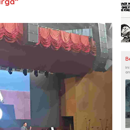
arga”
B
In
an