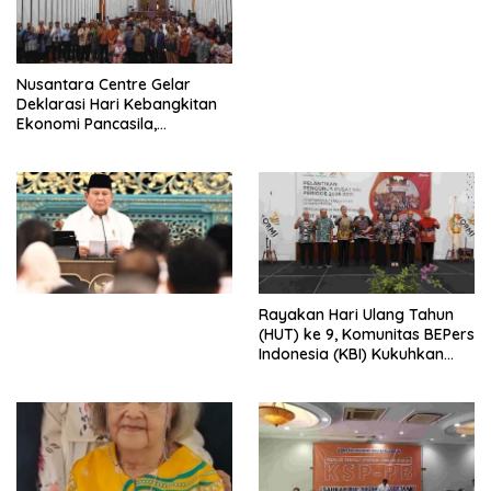
Perdagangan Orang 2026
dengan Komitmen Baru
untuk Memberantas
Perdagangan Orang di Era
Nusantara Centre Gelar
Digital
Deklarasi Hari Kebangkitan
Ekonomi Pancasila,
Peluncuran Buku Soemitro
Djojohadikusumo Anti
Penjajahan (Pergolakan
Ekonomi Politik Indonesia) &
Simposium Nasional “Urgensi
Undang-Undang
Perekonomian Nasional dan
Kesejahteraan Sosial dalam
Menata Bangsa Menuju
Rayakan Hari Ulang Tahun
Indonesia Emas 2045”,
(HUT) ke 9, Komunitas BEPers
Indonesia (KBI) Kukuhkan
Pengurus Hasil Musyawarah
Nasional (Munas) Pertama,
Tema: “Penguatan dan
Pengembangan Organisasi
KBI yang Berbasis Riset di
seluruh Indonesia dan