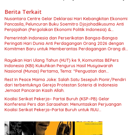
Berita Terkait
Nusantara Centre Gelar Deklarasi Hari Kebangkitan Ekonomi
Pancasila, Peluncuran Buku Soemitro Djojohadikusumo Anti
Penjajahan (Pergolakan Ekonomi Politik Indonesia) &
Simposium Nasional “Urgensi Undang-Undang Perekonomian
Pemerintah Indonesia dan Perserikatan Bangsa-Bangsa
Nasional dan Kesejahteraan Sosial dalam Menata Bangsa
Peringati Hari Dunia Anti Perdagangan Orang 2026 dengan
Menuju Indonesia Emas 2045”,
Komitmen Baru untuk Memberantas Perdagangan Orang di
Era Digital
Rayakan Hari Ulang Tahun (HUT) ke 9, Komunitas BEPers
Indonesia (KBI) Kukuhkan Pengurus Hasil Musyawarah
Nasional (Munas) Pertama, Tema: “Penguatan dan
Pengembangan Organisasi KBI yang Berbasis Riset di seluruh
Rest In Peace Mama Joke: Salah Satu Sesepuh Pionir/Pendiri
Indonesia dan Mancanegara”.
dari terbentuknya Gereja Protestan Soteria di Indonesia
Jemaat Pancaran Kasih Allah.
Koalisi Serikat Pekerja– Partai Buruh (KSP–PB) Gelar
Konferensi Pers dan Sarasehan: Menuntaskan Perjuangan
Koalisi Serikat Pekerja–Partai Buruh untuk RUU
Ketenagakerjaan Baru.