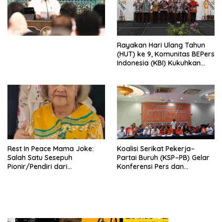
Simposium Nasional “Urgensi
Undang-Undang
Perekonomian Nasional dan
Kesejahteraan Sosial dalam
Menata Bangsa Menuju
Rayakan Hari Ulang Tahun
Indonesia Emas 2045”,
(HUT) ke 9, Komunitas BEPers
Indonesia (KBI) Kukuhkan
Pengurus Hasil Musyawarah
Nasional (Munas) Pertama,
Tema: “Penguatan dan
Pengembangan Organisasi
KBI yang Berbasis Riset di
seluruh Indonesia dan
Mancanegara”.
Rest In Peace Mama Joke:
Koalisi Serikat Pekerja–
Salah Satu Sesepuh
Partai Buruh (KSP–PB) Gelar
Pionir/Pendiri dari
Konferensi Pers dan
terbentuknya Gereja
Sarasehan: Menuntaskan
Protestan Soteria di
Perjuangan Koalisi Serikat
Indonesia Jemaat Pancaran
Pekerja–Partai Buruh untuk
Kasih Allah.
RUU Ketenagakerjaan Baru.