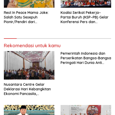
Mancanegara”.
Rest In Peace Mama Joke:
Koalisi Serikat Pekerja–
Salah Satu Sesepuh
Partai Buruh (KSP–PB) Gelar
Pionir/Pendiri dari
Konferensi Pers dan
terbentuknya Gereja
Sarasehan: Menuntaskan
Protestan Soteria di
Perjuangan Koalisi Serikat
Indonesia Jemaat Pancaran
Pekerja–Partai Buruh untuk
Kasih Allah.
RUU Ketenagakerjaan Baru.
Rekomendasi untuk kamu
Pemerintah Indonesia dan
Perserikatan Bangsa-Bangsa
Peringati Hari Dunia Anti
Perdagangan Orang 2026
dengan Komitmen Baru
untuk Memberantas
Perdagangan Orang di Era
Nusantara Centre Gelar
Digital
Deklarasi Hari Kebangkitan
Ekonomi Pancasila,
Peluncuran Buku Soemitro
Djojohadikusumo Anti
Penjajahan (Pergolakan
Ekonomi Politik Indonesia) &